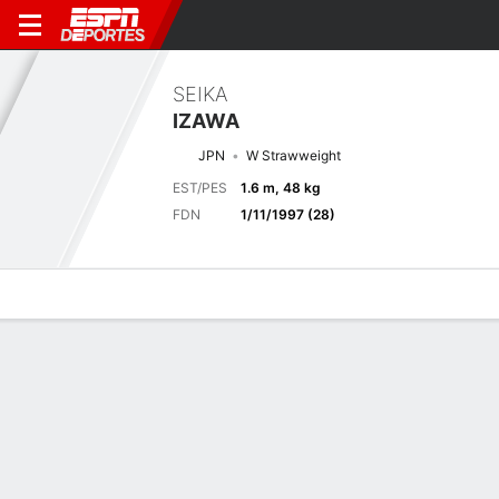
SEIKA
IZAWA
JPN
W Strawweight
EST/PES
1.6 m, 48 kg
FDN
1/11/1997 (28)
Perfil de Jugador
Noticias
Estadísticas
Bio
Historial de pele
Pelea anterior
Saitama, Japón
F