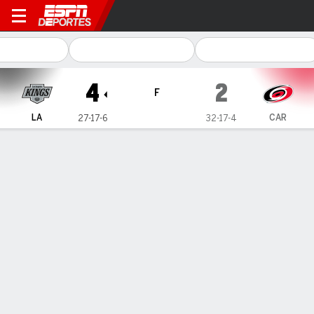
Los Angeles Kings en Carolina Hurric
4
2
F
LA
CAR
27-17-6
32-17-4
Resumen
Ficha
Estadísticas de Equipo
No Story Available
Información del partido