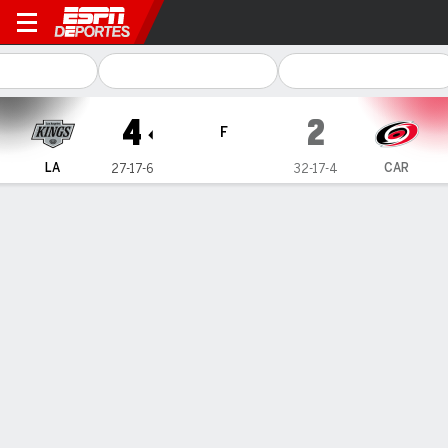
Los Angeles Kings en Caroli
4
2
F
LA
CAR
27-17-6
32-17-4
Resumen
Ficha
Estadísticas de Equipo
Estrellas del juego
K. Fiala
LW
- LA
2
Goals
0
Assists