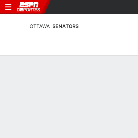
OTTAWA
SENATORS
Portada
Calendario
Estadí­sticas
Plantilla
Calendario Ottawa Senators 2026-27
FECHA
OPONENTE
HORA
TV
ENTRADAS
Lun., 21/9
7:00 PM
vs.
MTL
*
Mié., 23/9
12:00 AM
en
TOR
Mié., 23/9
12:00 AM
vs.
TOR