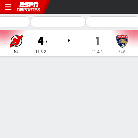
New Jersey Devils en Florid
4
1
F
NJ
FLA
11-6-2
11-4-1
Resumen
Ficha
Estadísticas de Equipo
NJ
FLA
New Jersey Devils
DELANTEROS
G
A
+/-
S
SM
SHBLK
PN
PIM
H
TK
GV
SHFT
J. Bratt
0
2
2
2
1
1
0
0
2
0
1
23
#
63