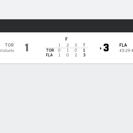
o
NHL
Más Deportes
ida Panthers
F
1
3
TOR
FLA
1
2
3
T
TOR
0
1
0
1
Visitante
45-29-
FLA
1
0
2
3
TIEMPO EN EL HIELO
REIN