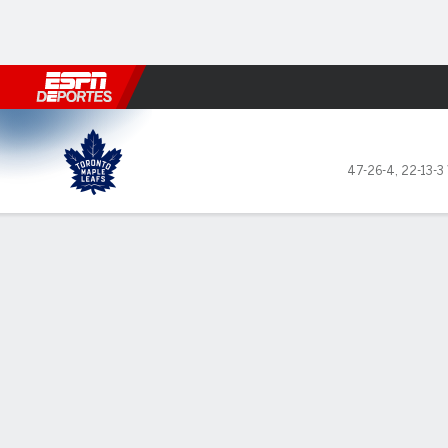
Fútbol
MLB
F. Americano
Básquetbol
WNBA
F1
Boxe
Toronto Maple Leafs en Flor
47-26-4
,
22-13-3 
Resumen
Ficha
Estadísticas de Equipo
Toronto Maple Leafs