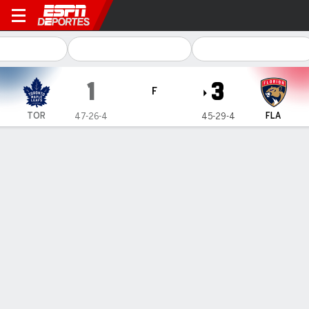
Toronto Maple Leafs en Flor
1
3
F
TOR
FLA
47-26-4
45-29-4
Resumen
Ficha
Estadísticas de Equipo
Estrellas del juego
E. Luostarinen
C
- FLA
1
Goals
0
Assists