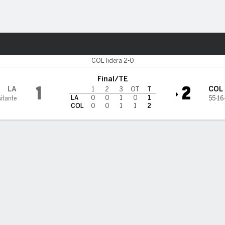
o
NHL
Más Deportes
ado Avalanche
COL lidera 2-0
Final/TE
1
2
LA
COL
1
2
3
OT
T
LA
0
0
1
0
1
itante
55-16
COL
0
0
1
1
2