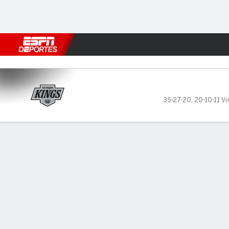
Fútbol
MLB
F. Americano
Básquetbol
WNBA
F1
Boxe
Los Angeles Kings en Color
35-27-20
,
20-10-11 Vis
Resumen
Ficha
Estadísticas de Equipo
Videos
Los Angeles Kings