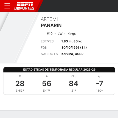
ARTEMI
PANARIN
#10
LW
Kings
EST/PES
1.83 m, 80 kg
FDN
30/10/1991 (34)
NACIDO EN
Korkino, USSR
ESTADÍSTICAS DE TEMPORADA REGULAR 2025-26
G
A
PTS
+/-
28
56
84
-7
E-53º
E-17º
21º
150+
Perfil de Jugador
Noticias
Estadísticas
Bio
Splits
Resumen