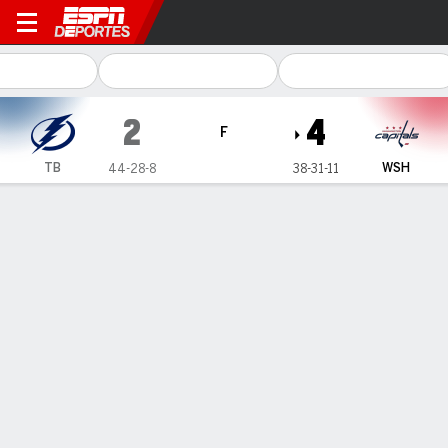
Tampa Bay Lightning en Was
2
4
F
TB
WSH
44-28-8
38-31-11
Resumen
Ficha
Estadísticas de Equipo
Estrellas del juego
S. Milano
LW
- WSH
2
Goals
0
Assists