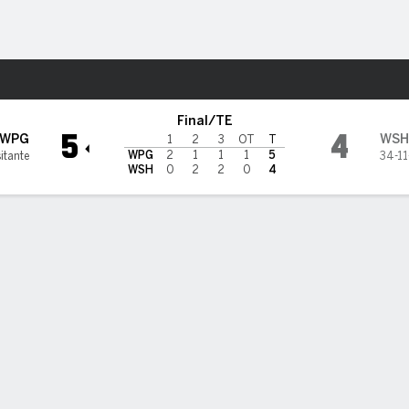
o
NHL
Más Deportes
n Capitals
Final/TE
5
4
WPG
WSH
1
2
3
OT
T
WPG
2
1
1
1
5
itante
34-11
WSH
0
2
2
0
4
Anotaciones
Penales
adas de anotación