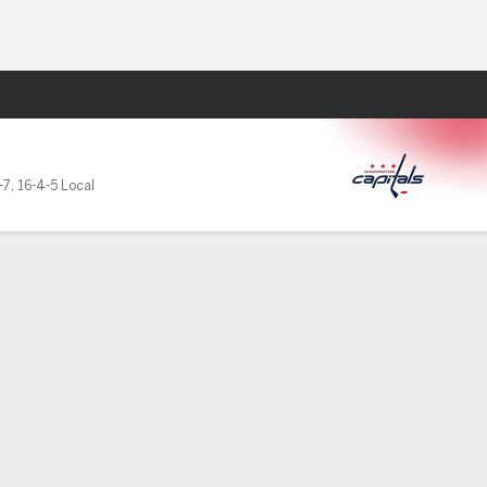
Watch
Juegos
-7
,
16-4-5 Local