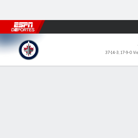
Fútbol
MLB
F. Americano
Básquetbol
WNBA
F1
Boxe
Winnipeg Jets en Washingto
37-14-3
,
17-9-0 Vis
Resumen
Ficha
Estadísticas de Equipo
Estrellas del juego
Sin jug