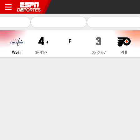
Washington Capitals en Phil
4
3
F
WSH
PHI
36-11-7
23-26-7
Resumen
Ficha
Estadísticas de Equipo
Estrellas del juego
J. Chychrun
D
- WSH
1
Goals
1
Assists