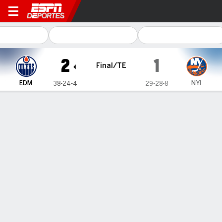
Edmonton Oilers en New Yor
2
1
Final/TE
EDM
NYI
38-24-4
29-28-8
Resumen
Ficha
Estadísticas de Equipo
Estrellas del juego
L. Draisaitl
C
- EDM
2
Goals
0
Assists