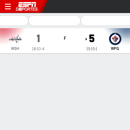
Washington Capitals en Win
1
5
F
WSH
WPG
18-10-4
15-15-1
Resumen
Ficha
Estadísticas de Equipo
Estrellas del juego
G. Vilardi
C
- WPG
2
Goals
0
Assists