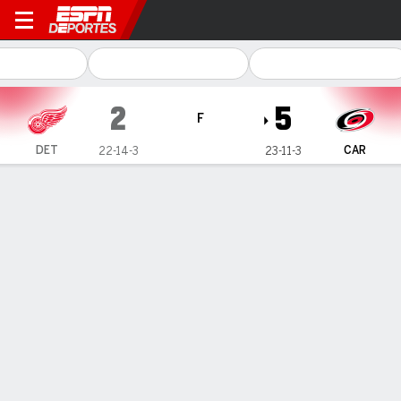
Detroit Red Wings en Caroli
2
5
F
DET
CAR
22-14-3
23-11-3
Resumen
Ficha
Estadísticas de Equipo
Estrellas del juego
A. Svechnikov
RW
- CAR
1
Goals
2
Assists