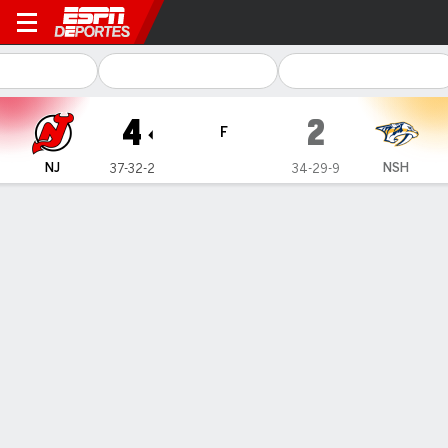
New Jersey Devils en Nashvi
4
2
F
NJ
NSH
37-32-2
34-29-9
Resumen
Ficha
Estadísticas de Equipo
Videos
Lo más destacado
Todos los aspectos destacados
Estrellas del juego