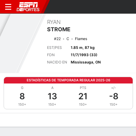
RYAN
STROME
#22
C
Flames
EST/PES
1.85 m, 87 kg
FDN
11/7/1993 (33)
NACIDO EN
Mississauga, ON
ESTADÍSTICAS DE TEMPORADA REGULAR 2025-26
G
A
PTS
+/-
8
13
21
-8
150+
150+
150+
150+
Perfil de Jugador
Noticias
Estadísticas
Bio
Splits
Resumen