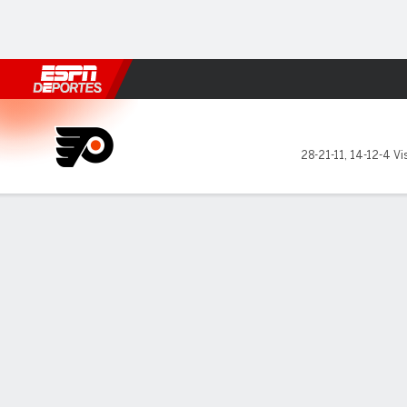
Fútbol
MLB
F. Americano
Básquetbol
WNBA
F1
Boxe
Philadelphia Flyers en Toron
28-21-11
,
14-12-4 Vis
Resumen
Ficha
Estadísticas de Equipo
Videos