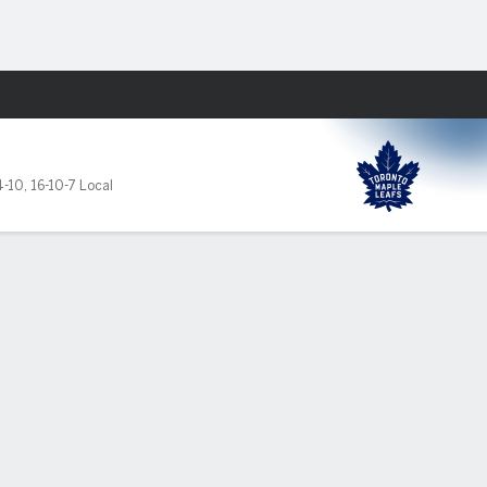
Watch
Juegos
4-10
,
16-10-7 Local