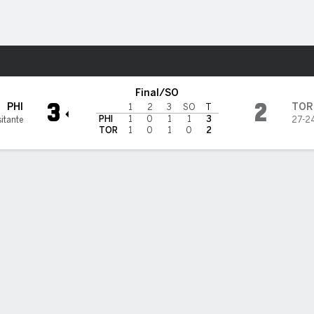
o
NHL
Más Deportes
to Maple Leafs
Final/SO
3
2
PHI
TOR
1
2
3
SO
T
PHI
1
0
1
1
3
itante
27-2
TOR
1
0
1
0
2