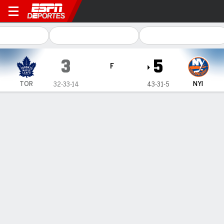
Toronto Maple Leafs en New 
3
5
F
TOR
NYI
32-33-14
43-31-5
Resumen
Ficha
Estadísticas de Equipo
Videos
Información del partido