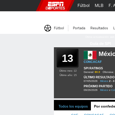
Fútbol
MLB
F. 
Lucha Libre
Olím
Fútbol
Portada
Resultados
L
Última actualización:
oct
Guía de SPI
Méxi
13
CONCACAF
SPI RATINGS
Último mes: 12
General:
80.0
Ofensiva:
Último año: 15
ÚLTIMO RESULTADO
07/05/2026
México
2 - 3
PRÓXIMO PARTIDO
09/26/2026
México
v
Co
Todos los equipos
Por confede