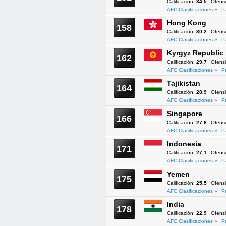
Calificación:
34.5
Ofens
AFC Clasificaciones »
P
Hong Kong
158
Calificación:
30.2
Ofens
AFC Clasificaciones »
P
Kyrgyz Republic
162
Calificación:
29.7
Ofens
AFC Clasificaciones »
P
Tajikistan
164
Calificación:
28.9
Ofens
AFC Clasificaciones »
P
Singapore
166
Calificación:
27.8
Ofens
AFC Clasificaciones »
P
Indonesia
171
Calificación:
27.1
Ofens
AFC Clasificaciones »
P
Yemen
175
Calificación:
25.5
Ofens
AFC Clasificaciones »
P
India
178
Calificación:
22.9
Ofens
AFC Clasificaciones »
P