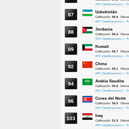
AFC Clasificaciones »
P
Uzbekistán
87
Calificación:
56.9
Ofens
AFC Clasificaciones »
P
Jordania
88
Calificación:
56.4
Ofens
AFC Clasificaciones »
P
Kuwait
89
Calificación:
55.7
Ofens
AFC Clasificaciones »
P
China
92
Calificación:
55.1
Ofens
AFC Clasificaciones »
P
Arabia Saudita
94
Calificación:
54.8
Ofens
AFC Clasificaciones »
P
Corea del Norte
96
Calificación:
54.5
Ofens
AFC Clasificaciones »
P
Iraq
103
Calificación:
51.9
Ofens
AFC Clasificaciones »
P