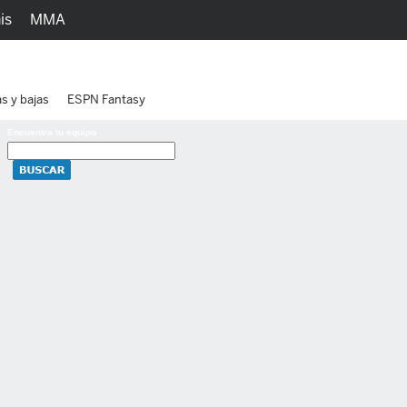
is
MMA
h
Juegos
Ediciones
as y bajas
ESPN Fantasy
Encuentra tu equipo