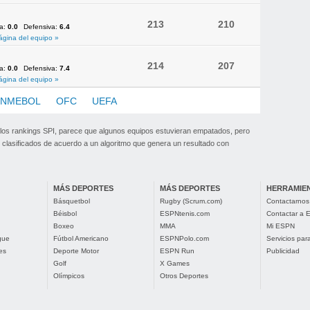
213
210
va:
0.0
Defensiva:
6.4
ágina del equipo »
214
207
va:
0.0
Defensiva:
7.4
ágina del equipo »
NMEBOL
OFC
UEFA
 los rankings SPI, parece que algunos equipos estuvieran empatados, pero
clasificados de acuerdo a un algoritmo que genera un resultado con
MÁS DEPORTES
MÁS DEPORTES
HERRAMIE
Básquetbol
Rugby (Scrum.com)
Contactarnos
Béisbol
ESPNtenis.com
Contactar a
Boxeo
MMA
Mi ESPN
gue
Fútbol Americano
ESPNPolo.com
Servicios pa
es
Deporte Motor
ESPN Run
Publicidad
Golf
X Games
Olímpicos
Otros Deportes