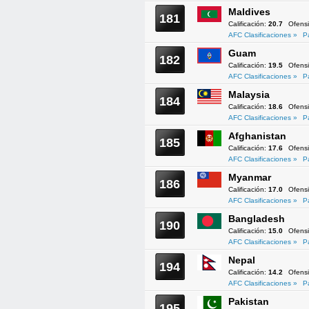
Maldives
181
Calificación:
20.7
Ofens
AFC Clasificaciones »
P
Guam
182
Calificación:
19.5
Ofens
AFC Clasificaciones »
P
Malaysia
184
Calificación:
18.6
Ofens
AFC Clasificaciones »
P
Afghanistan
185
Calificación:
17.6
Ofens
AFC Clasificaciones »
P
Myanmar
186
Calificación:
17.0
Ofens
AFC Clasificaciones »
P
Bangladesh
190
Calificación:
15.0
Ofens
AFC Clasificaciones »
P
Nepal
194
Calificación:
14.2
Ofens
AFC Clasificaciones »
P
Pakistan
195