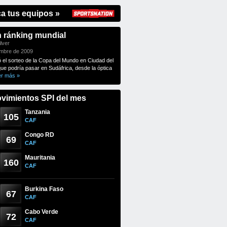
ca tus equipos »
n ránking mundial
lver
embre de 2009
ó el sorteo de la Copa del Mundo en Ciudad del
que podría pasar en Sudáfrica, desde la óptica
er más »
vimientos SPI del mes
Tanzania
105
CAF
Congo RD
69
CAF
Mauritania
160
CAF
Burkina Faso
67
CAF
Cabo Verde
72
CAF