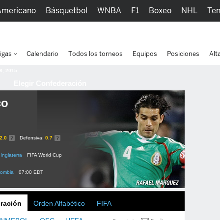
Americano
Básquetbol
WNBA
F1
Boxeo
NHL
Ten
picos
Más Deportes
Watc
igas
Calendario
Todos los torneos
Equipos
Posiciones
Alt
 8, 2015
Elegir Confederación
co
2.0
Defensiva:
0.7
Inglaterra
FIFA World Cup
lombia
07:00 EDT
ración
Orden Alfabético
FIFA