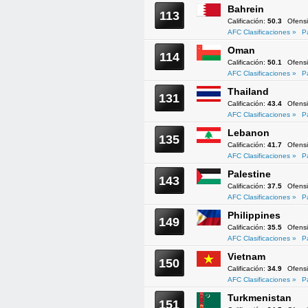
Bahrein
113
Calificación:
50.3
Ofens
AFC Clasificaciones »
P
Oman
114
Calificación:
50.1
Ofens
AFC Clasificaciones »
P
Thailand
131
Calificación:
43.4
Ofens
AFC Clasificaciones »
P
Lebanon
135
Calificación:
41.7
Ofens
AFC Clasificaciones »
P
Palestine
143
Calificación:
37.5
Ofens
AFC Clasificaciones »
P
Philippines
149
Calificación:
35.5
Ofens
AFC Clasificaciones »
P
Vietnam
150
Calificación:
34.9
Ofens
AFC Clasificaciones »
P
Turkmenistan
151