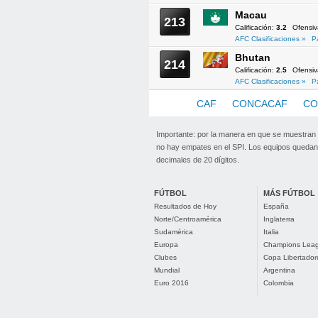
Macau
213
Calificación:
3.2
Ofensi
AFC Clasificaciones »
P
Bhutan
214
Calificación:
2.5
Ofensi
AFC Clasificaciones »
P
AFC
CAF
CONCACAF
CO
Importante: por la manera en que se muestran
no hay empates en el SPI. Los equipos quedan 
decimales de 20 dígitos.
FÚTBOL
MÁS FÚTBOL
Resultados de Hoy
España
Norte/Centroamérica
Inglaterra
Sudamérica
Italia
Europa
Champions Lea
Clubes
Copa Libertador
Mundial
Argentina
Euro 2016
Colombia