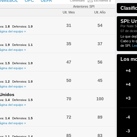
NMEBOL
OFC
UEFA
Comentario
Escríbenos a
Anteriores SPI
Clasifi
Ult. Mes
Ult. Año
SPI: U
31
54
Por Nate Si
iva:
1.8
Defensiva:
1.0
07 de dici
ágina del equipo »
Lo que dej
Cabo y lo 
35
37
iva:
1.9
Defensiva:
1.1
de SPI.
Le
ágina del equipo »
Los mo
47
56
iva:
1.5
Defensiva:
1.0
ágina del equipo »
+4
50
45
iva:
1.2
Defensiva:
1.0
+4
ágina del equipo »
 Unidos
+3
70
100
iva:
1.4
Defensiva:
1.5
ágina del equipo »
72
89
-4
iva:
1.4
Defensiva:
1.5
ágina del equipo »
-3
85
83
iva:
1.1
Defensiva:
1.4