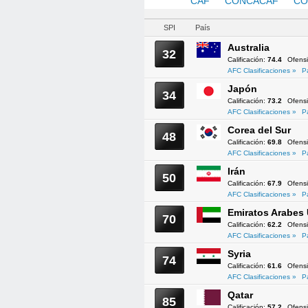
AFC
CAF
CONCACAF
CO
SPI
País
Australia
32
Calificación:
74.4
Ofens
AFC Clasificaciones »
P
Japón
34
Calificación:
73.2
Ofens
AFC Clasificaciones »
P
Corea del Sur
48
Calificación:
69.8
Ofens
AFC Clasificaciones »
P
Irán
50
Calificación:
67.9
Ofens
AFC Clasificaciones »
P
Emiratos Arabes
70
Calificación:
62.2
Ofens
AFC Clasificaciones »
P
Syria
74
Calificación:
61.6
Ofens
AFC Clasificaciones »
P
Qatar
85
Calificación:
57.2
Ofens