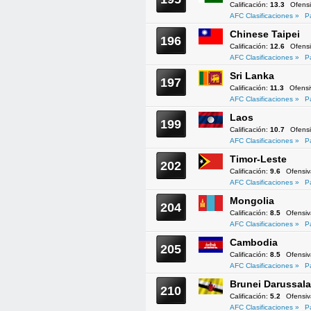
Calificación:
13.3
Ofens
AFC Clasificaciones »
P
Chinese Taipei
196
Calificación:
12.6
Ofens
AFC Clasificaciones »
P
Sri Lanka
197
Calificación:
11.3
Ofens
AFC Clasificaciones »
P
Laos
199
Calificación:
10.7
Ofens
AFC Clasificaciones »
P
Timor-Leste
202
Calificación:
9.6
Ofensi
AFC Clasificaciones »
P
Mongolia
204
Calificación:
8.5
Ofensi
AFC Clasificaciones »
P
Cambodia
205
Calificación:
8.5
Ofensi
AFC Clasificaciones »
P
Brunei Darussal
210
Calificación:
5.2
Ofensi
AFC Clasificaciones »
P