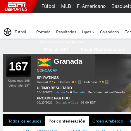
Fútbol
MLB
F. Americano
Básquet
Lucha Libre
Olímpicos
Más Deportes
Fútbol
Portada
Resultados
Ligas
Calendario
Tod
Última actualización:
oct 8, 2015
Guía de SPI
Elegir Confederación
Granada
167
CONCACAF
SPI RATINGS
Último mes: 168
General:
27.7
Ofensiva:
0.5
Defensiva:
2.9
Último año: 157
ÚLTIMO RESULTADO
05/16/2026
Irlanda
5 - 0
Granada
Men's International Friendly
PRÓXIMO PARTIDO
09/25/2026
Granada
v
Cuba
07:00 EDT
Todos los equipos
Por confederación
Orden Alfabético