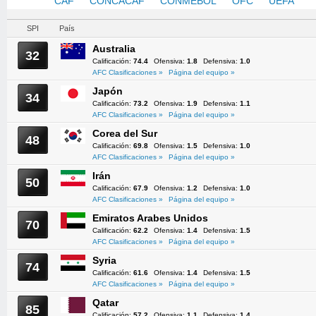
AFC
CAF
CONCACAF
CONMEBOL
OFC
UEFA
SPI
País
Australia
32
Calificación:
74.4
Ofensiva:
1.8
Defensiva:
1.0
AFC Clasificaciones »
Página del equipo »
Japón
34
Calificación:
73.2
Ofensiva:
1.9
Defensiva:
1.1
AFC Clasificaciones »
Página del equipo »
Corea del Sur
48
Calificación:
69.8
Ofensiva:
1.5
Defensiva:
1.0
AFC Clasificaciones »
Página del equipo »
Irán
50
Calificación:
67.9
Ofensiva:
1.2
Defensiva:
1.0
AFC Clasificaciones »
Página del equipo »
Emiratos Arabes Unidos
70
Calificación:
62.2
Ofensiva:
1.4
Defensiva:
1.5
AFC Clasificaciones »
Página del equipo »
Syria
74
Calificación:
61.6
Ofensiva:
1.4
Defensiva:
1.5
AFC Clasificaciones »
Página del equipo »
Qatar
85
Calificación:
57.2
Ofensiva:
1.1
Defensiva:
1.4