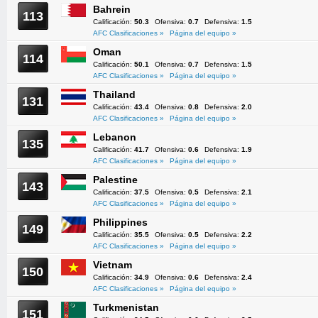
Bahrein
113
Calificación:
50.3
Ofensiva:
0.7
Defensiva:
1.5
AFC Clasificaciones »
Página del equipo »
Oman
114
Calificación:
50.1
Ofensiva:
0.7
Defensiva:
1.5
AFC Clasificaciones »
Página del equipo »
Thailand
131
Calificación:
43.4
Ofensiva:
0.8
Defensiva:
2.0
AFC Clasificaciones »
Página del equipo »
Lebanon
135
Calificación:
41.7
Ofensiva:
0.6
Defensiva:
1.9
AFC Clasificaciones »
Página del equipo »
Palestine
143
Calificación:
37.5
Ofensiva:
0.5
Defensiva:
2.1
AFC Clasificaciones »
Página del equipo »
Philippines
149
Calificación:
35.5
Ofensiva:
0.5
Defensiva:
2.2
AFC Clasificaciones »
Página del equipo »
Vietnam
150
Calificación:
34.9
Ofensiva:
0.6
Defensiva:
2.4
AFC Clasificaciones »
Página del equipo »
Turkmenistan
151