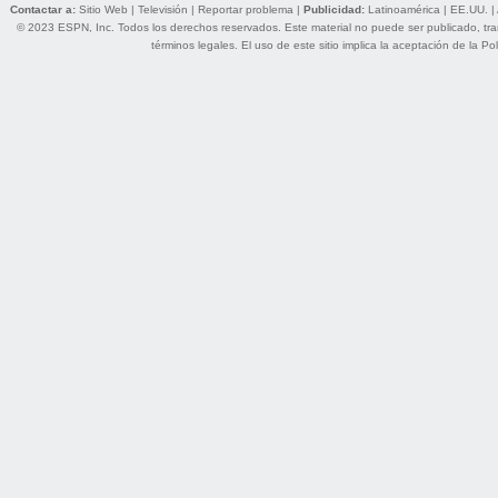
Contactar a:
Sitio Web
|
Televisión
|
Reportar problema
|
Publicidad:
Latinoamérica
|
EE.UU.
|
© 2023 ESPN, Inc. Todos los derechos reservados. Este material no puede ser publicado, trans
términos legales
. El uso de este sitio implica la aceptación de la
Pol