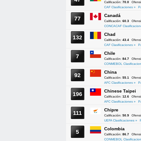
Calificación:
70.0
Ofens
CAF Clasificaciones »
P
Canadá
77
Calificación:
60.3
Ofens
CONCACAF Clasificacion
Chad
132
Calificación:
43.4
Ofens
CAF Clasificaciones »
P
Chile
7
Calificación:
84.7
Ofens
CONMEBOL Clasificacion
China
92
Calificación:
55.1
Ofens
AFC Clasificaciones »
P
Chinese Taipei
196
Calificación:
12.6
Ofens
AFC Clasificaciones »
P
Chipre
111
Calificación:
50.9
Ofens
UEFA Clasificaciones »
Colombia
5
Calificación:
86.7
Ofens
CONMEBOL Clasificacion