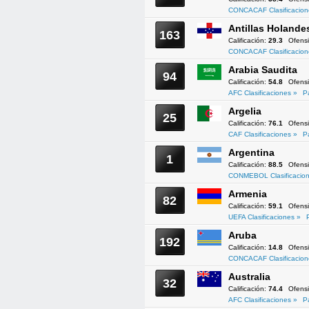
CONCACAF Clasificacion
Antillas Holande
163
Calificación:
29.3
Ofens
CONCACAF Clasificacion
Arabia Saudita
94
Calificación:
54.8
Ofens
AFC Clasificaciones »
P
Argelia
25
Calificación:
76.1
Ofens
CAF Clasificaciones »
P
Argentina
1
Calificación:
88.5
Ofens
CONMEBOL Clasificacion
Armenia
82
Calificación:
59.1
Ofens
UEFA Clasificaciones »
Aruba
192
Calificación:
14.8
Ofens
CONCACAF Clasificacion
Australia
32
Calificación:
74.4
Ofens
AFC Clasificaciones »
P