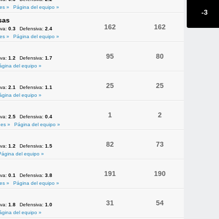
es »
Página del equipo »
-3
sas
162
162
iva:
0.3
Defensiva:
2.4
es »
Página del equipo »
95
80
iva:
1.2
Defensiva:
1.7
ágina del equipo »
25
25
iva:
2.1
Defensiva:
1.1
ágina del equipo »
1
2
iva:
2.5
Defensiva:
0.4
es »
Página del equipo »
82
73
iva:
1.2
Defensiva:
1.5
Página del equipo »
191
190
iva:
0.1
Defensiva:
3.8
es »
Página del equipo »
31
54
iva:
1.8
Defensiva:
1.0
ágina del equipo »