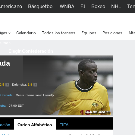
Americano
Básquetbol
WNBA
F1
Boxeo
NHL
Ten
picos
Más Deportes
Watc
igas
Calendario
Todos los torneos
Equipos
Posiciones
Alt
 8, 2015
Elegir Confederación
ada
0.5
Defensiva:
2.9
Granada
Men's International Friendly
Cuba
07:00 EDT
ación
Orden Alfabético
FIFA