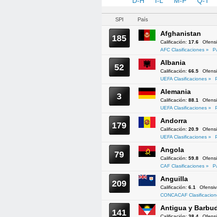
A-C
D-H
I-L
M-P
Q-T
SPI
País
Afghanistan
185
Calificación:
17.6
Ofens
AFC Clasificaciones »
P
Albania
52
Calificación:
66.5
Ofens
UEFA Clasificaciones »
Alemania
3
Calificación:
88.1
Ofens
UEFA Clasificaciones »
Andorra
179
Calificación:
20.9
Ofens
UEFA Clasificaciones »
Angola
79
Calificación:
59.8
Ofens
CAF Clasificaciones »
P
Anguilla
209
Calificación:
6.1
Ofensi
CONCACAF Clasificacion
Antigua y Barbu
141
Calificación:
38.4
Ofens