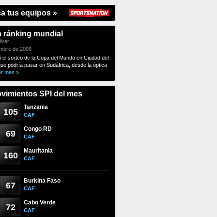
ca tus equipos »
n ránking mundial
lver
embre de 2009
ó el sorteo de la Copa del Mundo en Ciudad del
que podría pasar en Sudáfrica, desde la óptica
er más »
vimientos SPI del mes
Tanzania
105
CAF
Congo RD
69
CAF
Mauritania
160
CAF
Burkina Faso
67
CAF
Cabo Verde
72
CAF