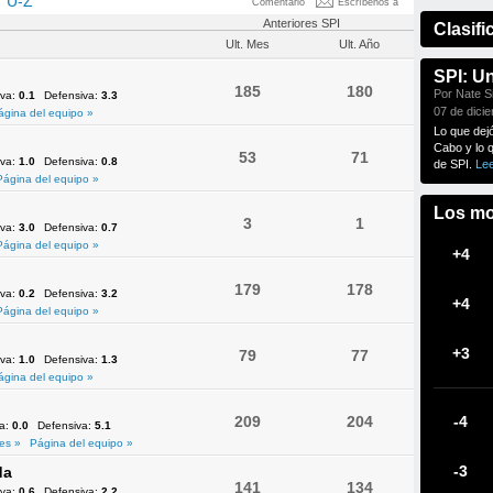
U-Z
Comentario
Escríbenos a
Anteriores SPI
Clasifi
Ult. Mes
Ult. Año
SPI: U
185
180
Por Nate Si
iva:
0.1
Defensiva:
3.3
07 de dici
ágina del equipo »
Lo que dej
Cabo y lo 
53
71
iva:
1.0
Defensiva:
0.8
de SPI.
Le
Página del equipo »
Los mo
3
1
iva:
3.0
Defensiva:
0.7
Página del equipo »
+4
179
178
iva:
0.2
Defensiva:
3.2
+4
Página del equipo »
+3
79
77
iva:
1.0
Defensiva:
1.3
ágina del equipo »
209
204
-4
va:
0.0
Defensiva:
5.1
es »
Página del equipo »
-3
da
141
134
iva:
0.6
Defensiva:
2.2