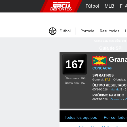
Fútbol
MLB
F. 
Lucha Libre
Olím
Fútbol
Portada
Resultados
L
Última actualización:
oct
Guía de SPI
Gran
167
CONCACAF
SPI RATINGS
Último mes: 168
General:
27.7
Ofensiva:
Último año: 157
ÚLTIMO RESULTADO
05/16/2026
Irlanda
5 - 0
PRÓXIMO PARTIDO
09/25/2026
Granada
v
Todos los equipos
Por confeder