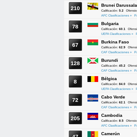
Brunei Darussal
210
Calificación:
5.2
Ofensi
AFC Clasificaciones »
P
Bulgaria
78
Calificación:
60.1
Ofens
UEFA Clasificaciones »
Burkina Faso
67
Calificación:
62.9
Ofens
CAF Clasificaciones »
P
Burundi
128
Calificación:
45.2
Ofens
CAF Clasificaciones »
P
Bélgica
8
Calificación:
84.0
Ofens
UEFA Clasificaciones »
Cabo Verde
72
Calificación:
62.1
Ofens
CAF Clasificaciones »
P
Cambodia
205
Calificación:
8.5
Ofensi
AFC Clasificaciones »
P
Camerún
47