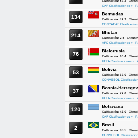
Calificación:
53.3
Ofens
CAF Clasificaciones »
P
Bermudas
134
Calificación:
42.2
Ofens
CONCACAF Clasificacion
Bhutan
214
Calificación:
2.5
Ofensi
AFC Clasificaciones »
P
Bielorrusia
76
Calificación:
60.4
Ofens
UEFA Clasificaciones »
Bolivia
53
Calificación:
66.0
Ofens
CONMEBOL Clasificacion
Bosnia-Herzegov
37
Calificación:
72.6
Ofens
UEFA Clasificaciones »
Botswana
120
Calificación:
47.0
Ofens
CAF Clasificaciones »
P
Brasil
2
Calificación:
88.5
Ofens
CONMEBOL Clasificacion