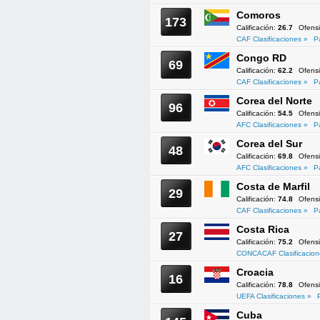
Comoros
173
Calificación:
26.7
Ofens
CAF Clasificaciones »
P
Congo RD
69
Calificación:
62.2
Ofens
CAF Clasificaciones »
P
Corea del Norte
96
Calificación:
54.5
Ofens
AFC Clasificaciones »
P
Corea del Sur
48
Calificación:
69.8
Ofens
AFC Clasificaciones »
P
Costa de Marfil
29
Calificación:
74.8
Ofens
CAF Clasificaciones »
P
Costa Rica
27
Calificación:
75.2
Ofens
CONCACAF Clasificacion
Croacia
16
Calificación:
78.8
Ofens
UEFA Clasificaciones »
Cuba