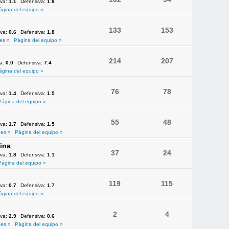
iva:
1.1
Defensiva:
1.8
ágina del equipo »
133
153
iva:
0.6
Defensiva:
1.8
es »
Página del equipo »
214
207
va:
0.0
Defensiva:
7.4
ágina del equipo »
76
78
iva:
1.4
Defensiva:
1.5
Página del equipo »
55
48
iva:
1.7
Defensiva:
1.5
es »
Página del equipo »
ina
37
24
iva:
1.8
Defensiva:
1.1
Página del equipo »
119
115
iva:
0.7
Defensiva:
1.7
ágina del equipo »
2
4
iva:
2.9
Defensiva:
0.6
es »
Página del equipo »