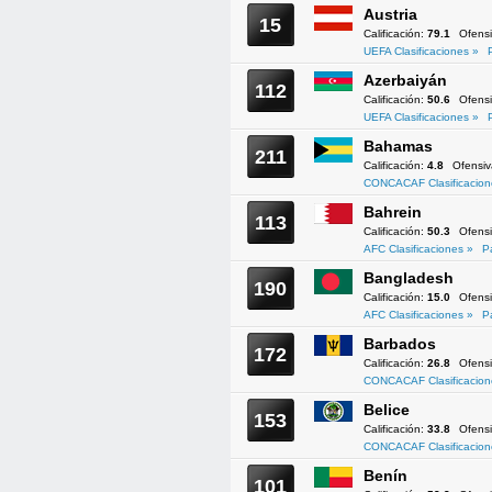
Austria
15
Calificación:
79.1
Ofens
UEFA Clasificaciones »
Azerbaiyán
112
Calificación:
50.6
Ofens
UEFA Clasificaciones »
Bahamas
211
Calificación:
4.8
Ofensi
CONCACAF Clasificacion
Bahrein
113
Calificación:
50.3
Ofens
AFC Clasificaciones »
P
Bangladesh
190
Calificación:
15.0
Ofens
AFC Clasificaciones »
P
Barbados
172
Calificación:
26.8
Ofens
CONCACAF Clasificacion
Belice
153
Calificación:
33.8
Ofens
CONCACAF Clasificacion
Benín
101