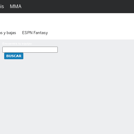
is
MMA
h
Juegos
Ediciones
as y bajas
ESPN Fantasy
Encuentra tu equipo