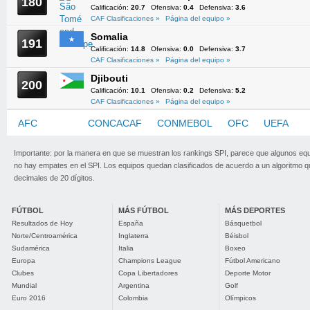
180
Calificación:
20.7
Ofensiva:
0.4
Defensiva:
3.6
CAF Clasificaciones »
Página del equipo »
Somalia
191
Calificación:
14.8
Ofensiva:
0.0
Defensiva:
3.7
CAF Clasificaciones »
Página del equipo »
Djibouti
200
Calificación:
10.1
Ofensiva:
0.2
Defensiva:
5.2
CAF Clasificaciones »
Página del equipo »
AFC
CAF
CONCACAF
CONMEBOL
OFC
UEFA
Importante: por la manera en que se muestran los rankings SPI, parece que algunos eq
no hay empates en el SPI. Los equipos quedan clasificados de acuerdo a un algoritmo 
decimales de 20 dígitos.
FÚTBOL
MÁS FÚTBOL
MÁS DEPORTES
Resultados de Hoy
España
Básquetbol
Norte/Centroamérica
Inglaterra
Béisbol
Sudamérica
Italia
Boxeo
Europa
Champions League
Fútbol Americano
Clubes
Copa Libertadores
Deporte Motor
Mundial
Argentina
Golf
Euro 2016
Colombia
Olímpicos