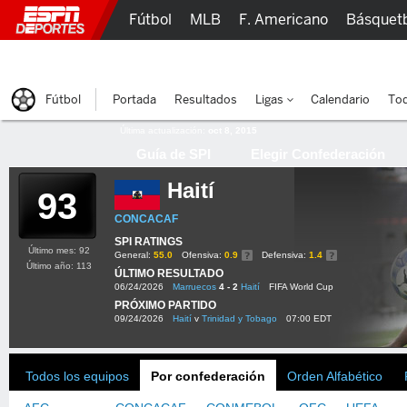
Fútbol
MLB
F. Americano
Básquet
Lucha Libre
Olímpicos
Más Deportes
Fútbol
Portada
Resultados
Ligas
Calendario
Tod
Última actualización:
oct 8, 2015
Guía de SPI
Elegir Confederación
Haití
93
CONCACAF
SPI RATINGS
Último mes: 92
General:
55.0
Ofensiva:
0.9
Defensiva:
1.4
Último año: 113
ÚLTIMO RESULTADO
06/24/2026
Marruecos
4 - 2
Haití
FIFA World Cup
PRÓXIMO PARTIDO
09/24/2026
Haití
v
Trinidad y Tobago
07:00 EDT
Todos los equipos
Por confederación
Orden Alfabético