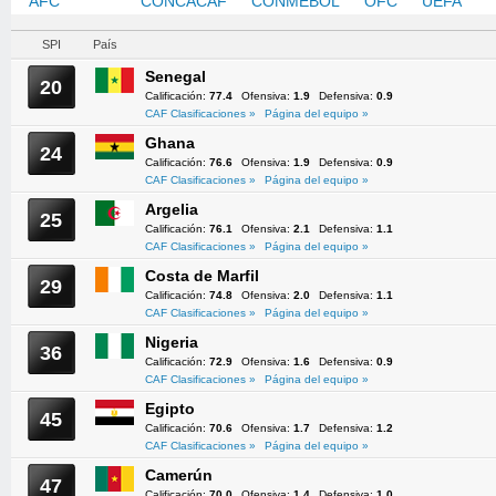
AFC
CAF
CONCACAF
CONMEBOL
OFC
UEFA
SPI
País
Senegal
20
Calificación:
77.4
Ofensiva:
1.9
Defensiva:
0.9
CAF Clasificaciones »
Página del equipo »
Ghana
24
Calificación:
76.6
Ofensiva:
1.9
Defensiva:
0.9
CAF Clasificaciones »
Página del equipo »
Argelia
25
Calificación:
76.1
Ofensiva:
2.1
Defensiva:
1.1
CAF Clasificaciones »
Página del equipo »
Costa de Marfil
29
Calificación:
74.8
Ofensiva:
2.0
Defensiva:
1.1
CAF Clasificaciones »
Página del equipo »
Nigeria
36
Calificación:
72.9
Ofensiva:
1.6
Defensiva:
0.9
CAF Clasificaciones »
Página del equipo »
Egipto
45
Calificación:
70.6
Ofensiva:
1.7
Defensiva:
1.2
CAF Clasificaciones »
Página del equipo »
Camerún
47
Calificación:
70.0
Ofensiva:
1.4
Defensiva:
1.0