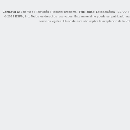
Contactar a:
Sitio Web
|
Televisión
|
Reportar problema
|
Publicidad:
Latinoamérica
|
EE.UU.
|
© 2023 ESPN, Inc. Todos los derechos reservados. Este material no puede ser publicado, trans
términos legales
. El uso de este sitio implica la aceptación de la
Pol