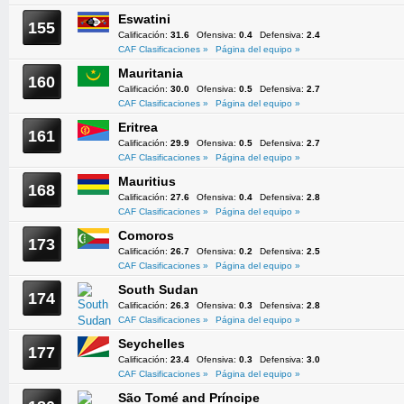
Eswatini
155
Calificación:
31.6
Ofensiva:
0.4
Defensiva:
2.4
CAF Clasificaciones »
Página del equipo »
Mauritania
160
Calificación:
30.0
Ofensiva:
0.5
Defensiva:
2.7
CAF Clasificaciones »
Página del equipo »
Eritrea
161
Calificación:
29.9
Ofensiva:
0.5
Defensiva:
2.7
CAF Clasificaciones »
Página del equipo »
Mauritius
168
Calificación:
27.6
Ofensiva:
0.4
Defensiva:
2.8
CAF Clasificaciones »
Página del equipo »
Comoros
173
Calificación:
26.7
Ofensiva:
0.2
Defensiva:
2.5
CAF Clasificaciones »
Página del equipo »
South Sudan
174
Calificación:
26.3
Ofensiva:
0.3
Defensiva:
2.8
CAF Clasificaciones »
Página del equipo »
Seychelles
177
Calificación:
23.4
Ofensiva:
0.3
Defensiva:
3.0
CAF Clasificaciones »
Página del equipo »
São Tomé and Príncipe