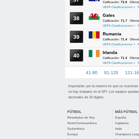
Calificación:
72.6
Ofens
UEFA Clasificaciones »
Gales
38
Calificación:
71.7
Ofens
UEFA Clasificaciones »
Rumania
39
Calificación:
71.4
Ofens
UEFA Clasificaciones »
Irlanda
40
Calificación:
71.3
Ofens
UEFA Clasificaciones »
1-40
41-80
81-120
121-1
Importante: por la manera en que se muestran
no hay empates en el SPI. Los equipos quedan 
decimales de 20 dígitos.
FÚTBOL
MÁS FÚTBOL
Resultados de Hoy
España
Norte/Centroamérica
Inglaterra
Sudamérica
Italia
Europa
Champions Lea