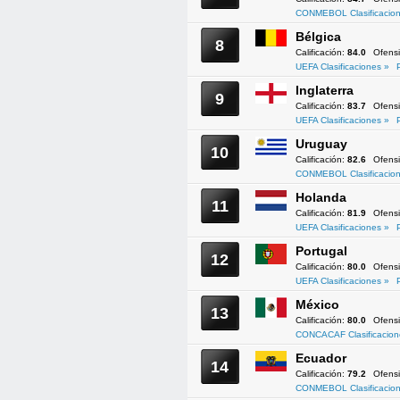
CONMEBOL Clasificacion
Bélgica
8
Calificación:
84.0
Ofens
UEFA Clasificaciones »
Inglaterra
9
Calificación:
83.7
Ofens
UEFA Clasificaciones »
Uruguay
10
Calificación:
82.6
Ofens
CONMEBOL Clasificacion
Holanda
11
Calificación:
81.9
Ofens
UEFA Clasificaciones »
Portugal
12
Calificación:
80.0
Ofens
UEFA Clasificaciones »
México
13
Calificación:
80.0
Ofens
CONCACAF Clasificacion
Ecuador
14
Calificación:
79.2
Ofens
CONMEBOL Clasificacion