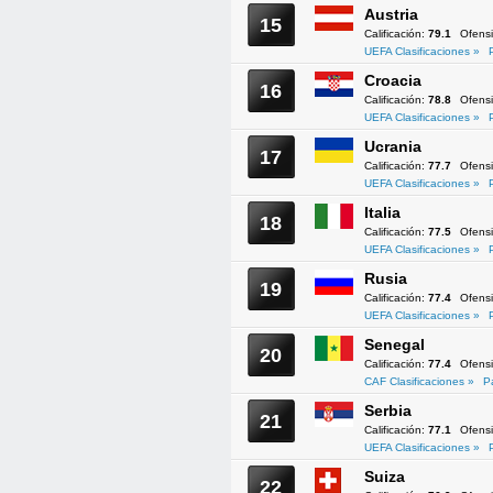
Austria
15
Calificación:
79.1
Ofens
UEFA Clasificaciones »
Croacia
16
Calificación:
78.8
Ofens
UEFA Clasificaciones »
Ucrania
17
Calificación:
77.7
Ofens
UEFA Clasificaciones »
Italia
18
Calificación:
77.5
Ofens
UEFA Clasificaciones »
Rusia
19
Calificación:
77.4
Ofens
UEFA Clasificaciones »
Senegal
20
Calificación:
77.4
Ofens
CAF Clasificaciones »
P
Serbia
21
Calificación:
77.1
Ofens
UEFA Clasificaciones »
Suiza
22