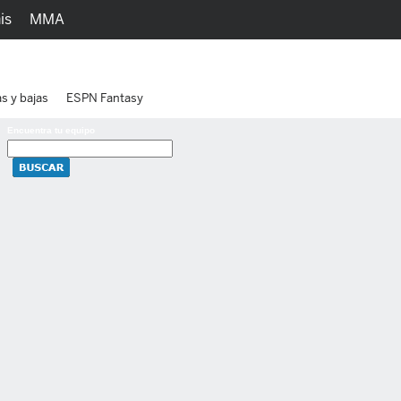
is
MMA
h
Juegos
Ediciones
as y bajas
ESPN Fantasy
Encuentra tu equipo