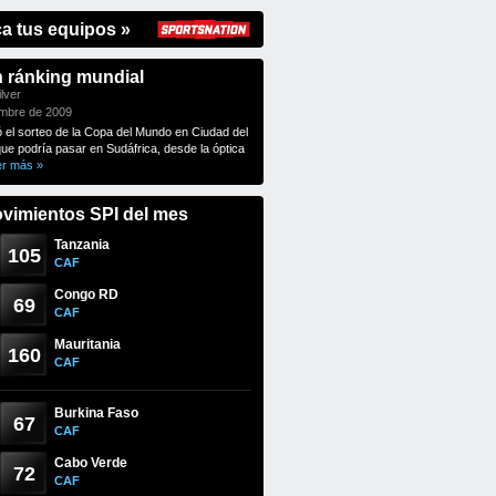
ca tus equipos »
n ránking mundial
lver
embre de 2009
ó el sorteo de la Copa del Mundo en Ciudad del
que podría pasar en Sudáfrica, desde la óptica
er más »
vimientos SPI del mes
Tanzania
105
CAF
Congo RD
69
CAF
Mauritania
160
CAF
Burkina Faso
67
CAF
Cabo Verde
72
CAF