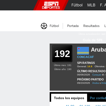
Fútbol
MLB
F. 
Lucha Libre
Olím
Fútbol
Portada
Resultados
L
Última actualización:
oct
Guía de SPI
Arub
192
CONCACAF
SPI RATINGS
Último mes: 191
General:
14.8
Ofensiva:
Último año: 190
ÚLTIMO RESULTADO
06/06/2026
Curaçao
4 -
PRÓXIMO PARTIDO
09/23/2026
Aruba
v
Ant
Todos los equipos
Por confe