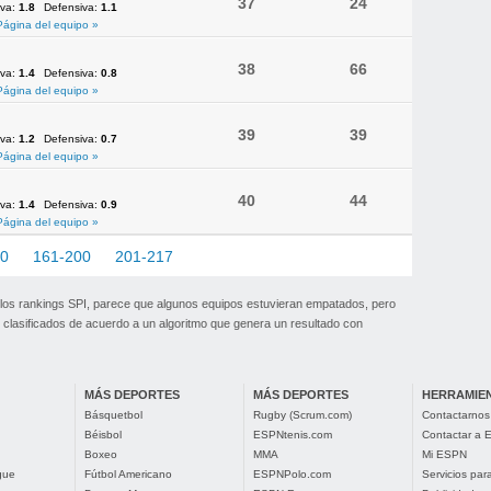
37
24
iva:
1.8
Defensiva:
1.1
Página del equipo »
38
66
iva:
1.4
Defensiva:
0.8
Página del equipo »
39
39
iva:
1.2
Defensiva:
0.7
Página del equipo »
40
44
iva:
1.4
Defensiva:
0.9
Página del equipo »
60
161-200
201-217
 los rankings SPI, parece que algunos equipos estuvieran empatados, pero
clasificados de acuerdo a un algoritmo que genera un resultado con
MÁS DEPORTES
MÁS DEPORTES
HERRAMIE
Básquetbol
Rugby (Scrum.com)
Contactarnos
Béisbol
ESPNtenis.com
Contactar a
Boxeo
MMA
Mi ESPN
gue
Fútbol Americano
ESPNPolo.com
Servicios pa