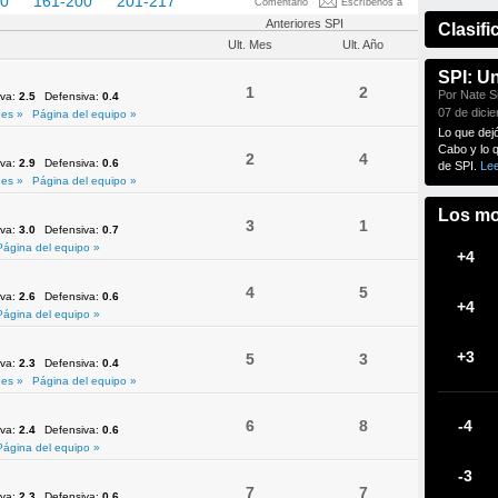
60
161-200
201-217
Comentario
Escríbenos a
Anteriores SPI
Clasifi
Ult. Mes
Ult. Año
SPI: U
1
2
Por Nate Si
iva:
2.5
Defensiva:
0.4
07 de dici
es »
Página del equipo »
Lo que dej
Cabo y lo 
2
4
iva:
2.9
Defensiva:
0.6
de SPI.
Le
es »
Página del equipo »
Los mo
3
1
iva:
3.0
Defensiva:
0.7
Página del equipo »
+4
4
5
iva:
2.6
Defensiva:
0.6
+4
Página del equipo »
+3
5
3
iva:
2.3
Defensiva:
0.4
es »
Página del equipo »
6
8
-4
iva:
2.4
Defensiva:
0.6
Página del equipo »
-3
7
7
iva:
2.3
Defensiva:
0.6