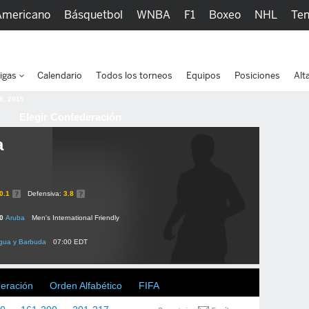
Americano
Básquetbol
WNBA
F1
Boxeo
NHL
Ten
picos
Más Deportes
Watc
igas
Calendario
Todos los torneos
Equipos
Posiciones
Alt
 8, 2015
Elegir Confederación
a
0.1
Defensiva:
3.8
 0
Aruba
Men's International Friendly
igua y Barbuda
07:00 EDT
deración
Orden Alfabético
FIFA