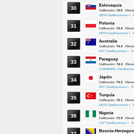
Eslovaquia
30
Calificación:
74.6
Ofens
UEFA Clasificaciones »
Polonia
31
Calificación:
74.4
Ofens
UEFA Clasificaciones »
Australia
32
Calificación:
74.4
Ofens
AFC Clasificaciones »
P
Paraguay
33
Calificación:
74.3
Ofens
CONMEBOL Clasificacion
Japón
34
Calificación:
73.2
Ofens
AFC Clasificaciones »
P
Turquía
35
Calificación:
73.1
Ofens
UEFA Clasificaciones »
Nigeria
36
Calificación:
72.9
Ofens
CAF Clasificaciones »
P
Bosnia-Herzegov
37