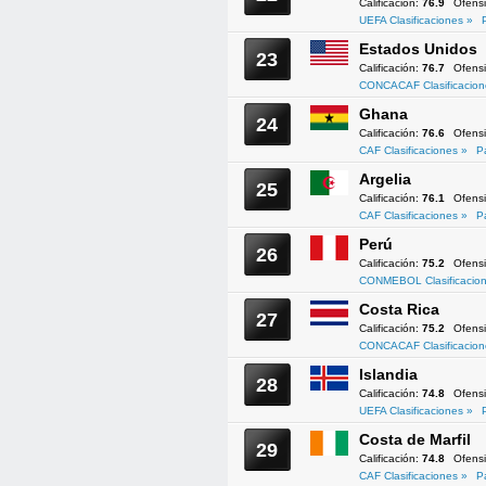
Calificación:
76.9
Ofens
UEFA Clasificaciones »
Estados Unidos
23
Calificación:
76.7
Ofens
CONCACAF Clasificacion
Ghana
24
Calificación:
76.6
Ofens
CAF Clasificaciones »
P
Argelia
25
Calificación:
76.1
Ofens
CAF Clasificaciones »
P
Perú
26
Calificación:
75.2
Ofens
CONMEBOL Clasificacion
Costa Rica
27
Calificación:
75.2
Ofens
CONCACAF Clasificacion
Islandia
28
Calificación:
74.8
Ofens
UEFA Clasificaciones »
Costa de Marfil
29
Calificación:
74.8
Ofens
CAF Clasificaciones »
P