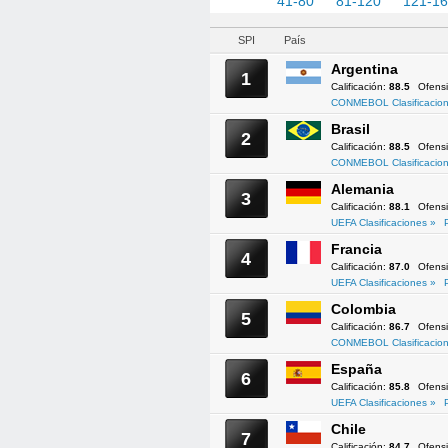
1-40
41-80
81-120
121-1
SPI
País
Argentina
1
Calificación:
88.5
Ofens
CONMEBOL Clasificacion
Brasil
2
Calificación:
88.5
Ofens
CONMEBOL Clasificacion
Alemania
3
Calificación:
88.1
Ofens
UEFA Clasificaciones »
Francia
4
Calificación:
87.0
Ofens
UEFA Clasificaciones »
Colombia
5
Calificación:
86.7
Ofens
CONMEBOL Clasificacion
España
6
Calificación:
85.8
Ofens
UEFA Clasificaciones »
Chile
7
Calificación:
84.7
Ofens