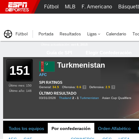
Fútbol
MLB
F. Americano
Básquet
Lucha Libre
Olímpicos
Más Deportes
Fútbol
Portada
Resultados
Ligas
Calendario
Tod
Última actualización:
oct 8, 2015
Guía de SPI
Elegir Confederación
Turkmenistan
151
AFC
SPI RATINGS
Último mes: 150
General:
34.5
Ofensiva:
0.6
Defensiva:
2.5
Último año: 146
ÚLTIMO RESULTADO
03/31/2026
Thailand
2 - 1
Turkmenistan
Asian Cup Qualifiers
Todos los equipos
Por confederación
Orden Alfabético