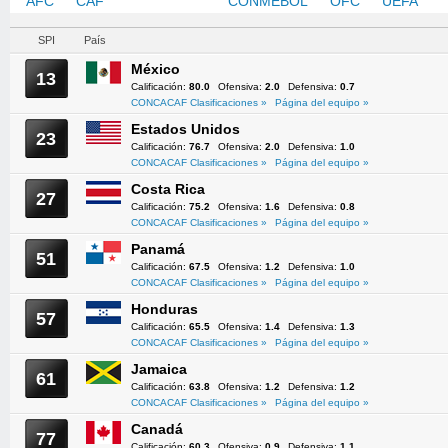
AFC
CAF
CONCACAF
CONMEBOL
OFC
UEFA
SPI
País
México
13
Calificación:
80.0
Ofensiva:
2.0
Defensiva:
0.7
CONCACAF Clasificaciones »
Página del equipo »
Estados Unidos
23
Calificación:
76.7
Ofensiva:
2.0
Defensiva:
1.0
CONCACAF Clasificaciones »
Página del equipo »
Costa Rica
27
Calificación:
75.2
Ofensiva:
1.6
Defensiva:
0.8
CONCACAF Clasificaciones »
Página del equipo »
Panamá
51
Calificación:
67.5
Ofensiva:
1.2
Defensiva:
1.0
CONCACAF Clasificaciones »
Página del equipo »
Honduras
57
Calificación:
65.5
Ofensiva:
1.4
Defensiva:
1.3
CONCACAF Clasificaciones »
Página del equipo »
Jamaica
61
Calificación:
63.8
Ofensiva:
1.2
Defensiva:
1.2
CONCACAF Clasificaciones »
Página del equipo »
Canadá
77
Calificación:
60.3
Ofensiva:
0.9
Defensiva:
1.1