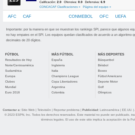
Calificación:
2.0
Ofensiva:
0.0
Defensiva:
6.9
CONCACAF Clasificaciones »
Página del equipo »
AFC
CAF
CONCACAF
CONMEBOL
OFC
UEFA
Importante: por la manera en que se muestran los rankings SPI, parece que algunos eq
no hay empates en el SPI. Los equipos quedan clasificados de acuerdo a un algoritmo 
decimales de 20 dígitos.
FÚTBOL
MÁS FÚTBOL
MÁS DEPORTES
Resultados de Hoy
España
Básquetbol
Norte/Centroamérica
Inglaterra
Béisbol
Sudamérica
Italia
Boxeo
Europa
Champions League
Fútbol Americano
Clubes
Copa Libertadores
Deporte Motor
Mundial
Argentina
Golf
Euro 2016
Colombia
Olímpicos
Contactar a:
Sitio Web
|
Televisión
|
Reportar problema
|
Publicidad:
Latinoamérica
|
EE.UU.
|
© 2023 ESPN, Inc. Todos los derechos reservados. Este material no puede ser publicado, trans
términos legales
. El uso de este sitio implica la aceptación de la
Pol