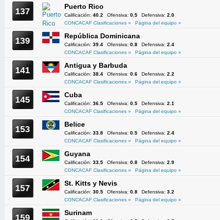
Puerto Rico
137
Calificación:
40.2
Ofensiva:
0.5
Defensiva:
2.0
CONCACAF Clasificaciones »
Página del equipo »
República Dominicana
139
Calificación:
39.4
Ofensiva:
0.8
Defensiva:
2.4
CONCACAF Clasificaciones »
Página del equipo »
Antigua y Barbuda
141
Calificación:
38.4
Ofensiva:
0.6
Defensiva:
2.2
CONCACAF Clasificaciones »
Página del equipo »
Cuba
145
Calificación:
36.5
Ofensiva:
0.5
Defensiva:
2.1
CONCACAF Clasificaciones »
Página del equipo »
Belice
153
Calificación:
33.8
Ofensiva:
0.5
Defensiva:
2.4
CONCACAF Clasificaciones »
Página del equipo »
Guyana
154
Calificación:
33.5
Ofensiva:
0.8
Defensiva:
2.9
CONCACAF Clasificaciones »
Página del equipo »
St. Kitts y Nevis
157
Calificación:
30.5
Ofensiva:
0.8
Defensiva:
3.2
CONCACAF Clasificaciones »
Página del equipo »
Surinam
159