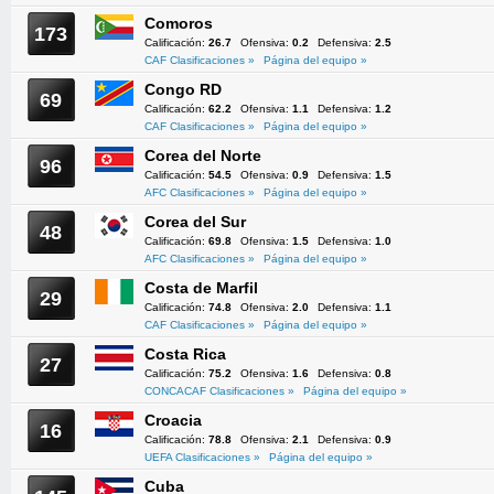
Comoros
173
Calificación:
26.7
Ofensiva:
0.2
Defensiva:
2.5
CAF Clasificaciones »
Página del equipo »
Congo RD
69
Calificación:
62.2
Ofensiva:
1.1
Defensiva:
1.2
CAF Clasificaciones »
Página del equipo »
Corea del Norte
96
Calificación:
54.5
Ofensiva:
0.9
Defensiva:
1.5
AFC Clasificaciones »
Página del equipo »
Corea del Sur
48
Calificación:
69.8
Ofensiva:
1.5
Defensiva:
1.0
AFC Clasificaciones »
Página del equipo »
Costa de Marfil
29
Calificación:
74.8
Ofensiva:
2.0
Defensiva:
1.1
CAF Clasificaciones »
Página del equipo »
Costa Rica
27
Calificación:
75.2
Ofensiva:
1.6
Defensiva:
0.8
CONCACAF Clasificaciones »
Página del equipo »
Croacia
16
Calificación:
78.8
Ofensiva:
2.1
Defensiva:
0.9
UEFA Clasificaciones »
Página del equipo »
Cuba