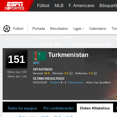
Fútbol
MLB
F. Americano
Básquet
Lucha Libre
Olímpicos
Más Deportes
Fútbol
Portada
Resultados
Ligas
Calendario
Tod
Última actualización:
oct 8, 2015
Guía de SPI
Elegir Confederación
Turkmenistan
151
AFC
SPI RATINGS
Último mes: 150
General:
34.5
Ofensiva:
0.6
Defensiva:
2.5
Último año: 146
ÚLTIMO RESULTADO
03/31/2026
Thailand
2 - 1
Turkmenistan
Asian Cup Qualifiers
Todos los equipos
Por confederación
Orden Alfabético