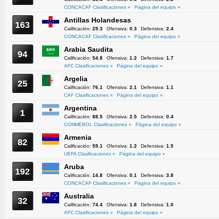
CONCACAF Clasificaciones »
Página del equipo »
Antillas Holandesas
163
Calificación:
29.3
Ofensiva:
0.3
Defensiva:
2.4
CONCACAF Clasificaciones »
Página del equipo »
Arabia Saudita
94
Calificación:
54.8
Ofensiva:
1.2
Defensiva:
1.7
AFC Clasificaciones »
Página del equipo »
Argelia
25
Calificación:
76.1
Ofensiva:
2.1
Defensiva:
1.1
CAF Clasificaciones »
Página del equipo »
Argentina
1
Calificación:
88.5
Ofensiva:
2.5
Defensiva:
0.4
CONMEBOL Clasificaciones »
Página del equipo »
Armenia
82
Calificación:
59.1
Ofensiva:
1.2
Defensiva:
1.5
UEFA Clasificaciones »
Página del equipo »
Aruba
192
Calificación:
14.8
Ofensiva:
0.1
Defensiva:
3.8
CONCACAF Clasificaciones »
Página del equipo »
Australia
32
Calificación:
74.4
Ofensiva:
1.8
Defensiva:
1.0
AFC Clasificaciones »
Página del equipo »