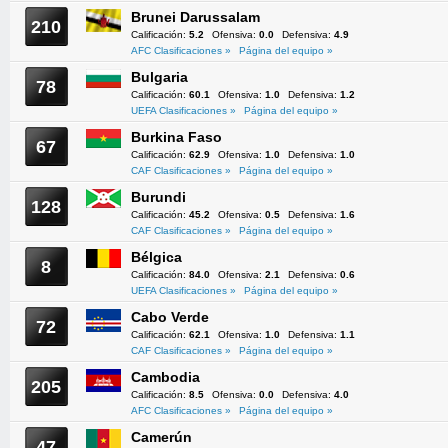
Brunei Darussalam
210
Calificación:
5.2
Ofensiva:
0.0
Defensiva:
4.9
AFC Clasificaciones »
Página del equipo »
Bulgaria
78
Calificación:
60.1
Ofensiva:
1.0
Defensiva:
1.2
UEFA Clasificaciones »
Página del equipo »
Burkina Faso
67
Calificación:
62.9
Ofensiva:
1.0
Defensiva:
1.0
CAF Clasificaciones »
Página del equipo »
Burundi
128
Calificación:
45.2
Ofensiva:
0.5
Defensiva:
1.6
CAF Clasificaciones »
Página del equipo »
Bélgica
8
Calificación:
84.0
Ofensiva:
2.1
Defensiva:
0.6
UEFA Clasificaciones »
Página del equipo »
Cabo Verde
72
Calificación:
62.1
Ofensiva:
1.0
Defensiva:
1.1
CAF Clasificaciones »
Página del equipo »
Cambodia
205
Calificación:
8.5
Ofensiva:
0.0
Defensiva:
4.0
AFC Clasificaciones »
Página del equipo »
Camerún
47