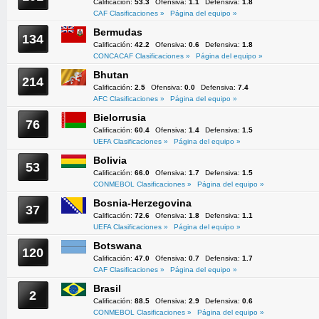
Calificación:
53.3
Ofensiva:
1.1
Defensiva:
1.8
CAF Clasificaciones »
Página del equipo »
Bermudas
134
Calificación:
42.2
Ofensiva:
0.6
Defensiva:
1.8
CONCACAF Clasificaciones »
Página del equipo »
Bhutan
214
Calificación:
2.5
Ofensiva:
0.0
Defensiva:
7.4
AFC Clasificaciones »
Página del equipo »
Bielorrusia
76
Calificación:
60.4
Ofensiva:
1.4
Defensiva:
1.5
UEFA Clasificaciones »
Página del equipo »
Bolivia
53
Calificación:
66.0
Ofensiva:
1.7
Defensiva:
1.5
CONMEBOL Clasificaciones »
Página del equipo »
Bosnia-Herzegovina
37
Calificación:
72.6
Ofensiva:
1.8
Defensiva:
1.1
UEFA Clasificaciones »
Página del equipo »
Botswana
120
Calificación:
47.0
Ofensiva:
0.7
Defensiva:
1.7
CAF Clasificaciones »
Página del equipo »
Brasil
2
Calificación:
88.5
Ofensiva:
2.9
Defensiva:
0.6
CONMEBOL Clasificaciones »
Página del equipo »