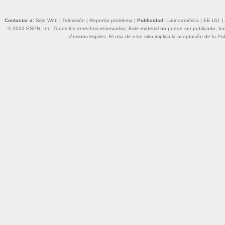
Contactar a:
Sitio Web
|
Televisión
|
Reportar problema
|
Publicidad:
Latinoamérica
|
EE.UU.
|
© 2023 ESPN, Inc. Todos los derechos reservados. Este material no puede ser publicado, trans
términos legales
. El uso de este sitio implica la aceptación de la
Pol