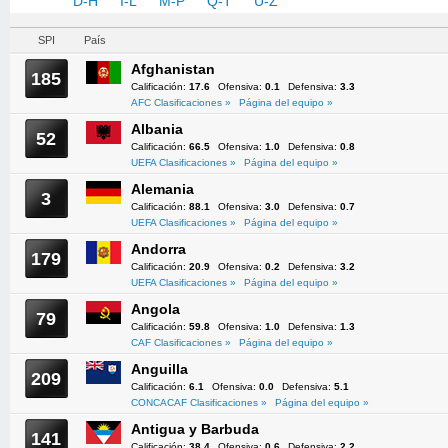
A-C
D-H
I-L
M-P
Q-T
U-Z
SPI
País
Afghanistan
185
Calificación:
17.6
Ofensiva:
0.1
Defensiva:
3.3
AFC Clasificaciones »
Página del equipo »
Albania
52
Calificación:
66.5
Ofensiva:
1.0
Defensiva:
0.8
UEFA Clasificaciones »
Página del equipo »
Alemania
3
Calificación:
88.1
Ofensiva:
3.0
Defensiva:
0.7
UEFA Clasificaciones »
Página del equipo »
Andorra
179
Calificación:
20.9
Ofensiva:
0.2
Defensiva:
3.2
UEFA Clasificaciones »
Página del equipo »
Angola
79
Calificación:
59.8
Ofensiva:
1.0
Defensiva:
1.3
CAF Clasificaciones »
Página del equipo »
Anguilla
209
Calificación:
6.1
Ofensiva:
0.0
Defensiva:
5.1
CONCACAF Clasificaciones »
Página del equipo »
Antigua y Barbuda
141
Calificación:
38.4
Ofensiva:
0.6
Defensiva:
2.2