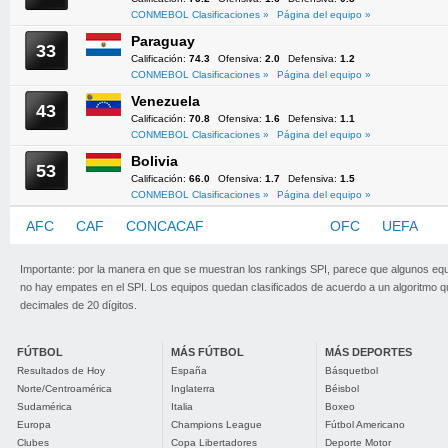
CONMEBOL Clasificaciones »
Página del equipo »
Paraguay
33
Calificación:
74.3
Ofensiva:
2.0
Defensiva:
1.2
CONMEBOL Clasificaciones »
Página del equipo »
Venezuela
43
Calificación:
70.8
Ofensiva:
1.6
Defensiva:
1.1
CONMEBOL Clasificaciones »
Página del equipo »
Bolivia
53
Calificación:
66.0
Ofensiva:
1.7
Defensiva:
1.5
CONMEBOL Clasificaciones »
Página del equipo »
AFC
CAF
CONCACAF
CONMEBOL
OFC
UEFA
Importante: por la manera en que se muestran los rankings SPI, parece que algunos eq
no hay empates en el SPI. Los equipos quedan clasificados de acuerdo a un algoritmo 
decimales de 20 dígitos.
FÚTBOL
MÁS FÚTBOL
MÁS DEPORTES
Resultados de Hoy
España
Básquetbol
Norte/Centroamérica
Inglaterra
Béisbol
Sudamérica
Italia
Boxeo
Europa
Champions League
Fútbol Americano
Clubes
Copa Libertadores
Deporte Motor