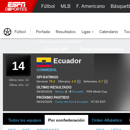
Fútbol
MLB
F. Americano
Básquet
Lucha Libre
Olímpicos
Más Deportes
Fútbol
Portada
Resultados
Ligas
Calendario
Tod
Última actualización:
oct 8, 2015
Guía de SPI
Elegir Confederación
Ecuador
14
CONMEBOL
SPI RATINGS
Último mes: 14
General:
79.2
Ofensiva:
1.9
Defensiva:
0.7
Último año: 12
ÚLTIMO RESULTADO
06/30/2026
México
2 - 0
Ecuador
FIFA World Cup
PRÓXIMO PARTIDO
09/24/2026
Corea del Sur
v
Ecuador
07:00 EDT
Todos los equipos
Por confederación
Orden Alfabético