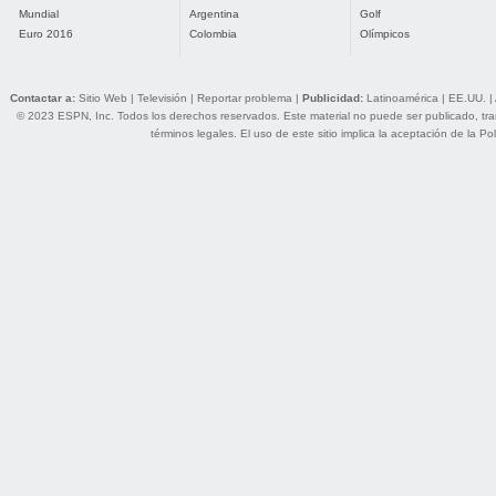
Mundial
Argentina
Golf
Euro 2016
Colombia
Olímpicos
Contactar a:
Sitio Web
|
Televisión
|
Reportar problema
|
Publicidad:
Latinoamérica
|
EE.UU.
|
© 2023 ESPN, Inc. Todos los derechos reservados. Este material no puede ser publicado, trans
términos legales
. El uso de este sitio implica la aceptación de la
Pol