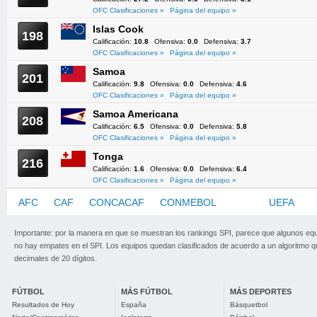
OFC Clasificaciones »
Página del equipo »
Islas Cook
198
Calificación:
10.8
Ofensiva:
0.0
Defensiva:
3.7
OFC Clasificaciones »
Página del equipo »
Samoa
201
Calificación:
9.8
Ofensiva:
0.0
Defensiva:
4.6
OFC Clasificaciones »
Página del equipo »
Samoa Americana
208
Calificación:
6.5
Ofensiva:
0.0
Defensiva:
5.8
OFC Clasificaciones »
Página del equipo »
Tonga
216
Calificación:
1.6
Ofensiva:
0.0
Defensiva:
6.4
OFC Clasificaciones »
Página del equipo »
AFC
CAF
CONCACAF
CONMEBOL
OFC
UEFA
Importante: por la manera en que se muestran los rankings SPI, parece que algunos eq
no hay empates en el SPI. Los equipos quedan clasificados de acuerdo a un algoritmo 
decimales de 20 dígitos.
FÚTBOL
MÁS FÚTBOL
MÁS DEPORTES
Resultados de Hoy
España
Básquetbol