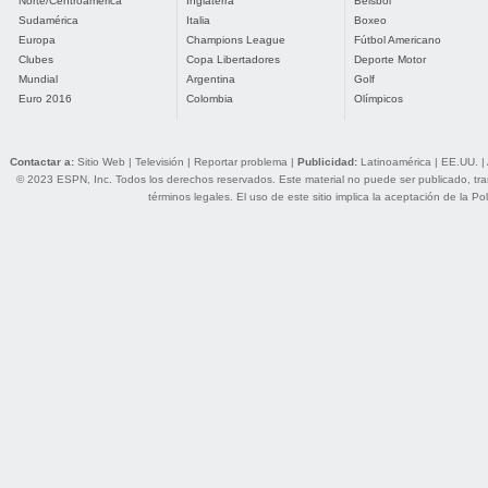
Norte/Centroamérica
Inglaterra
Béisbol
Sudamérica
Italia
Boxeo
Europa
Champions League
Fútbol Americano
Clubes
Copa Libertadores
Deporte Motor
Mundial
Argentina
Golf
Euro 2016
Colombia
Olímpicos
Contactar a:
Sitio Web
|
Televisión
|
Reportar problema
|
Publicidad:
Latinoamérica
|
EE.UU.
|
© 2023 ESPN, Inc. Todos los derechos reservados. Este material no puede ser publicado, trans
términos legales
. El uso de este sitio implica la aceptación de la
Pol