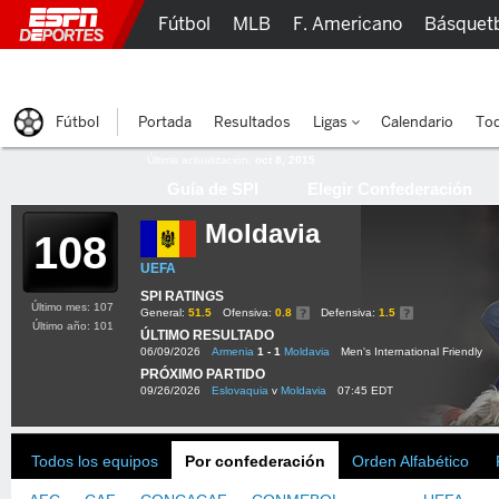
Fútbol
MLB
F. Americano
Básquet
Lucha Libre
Olímpicos
Más Deportes
Fútbol
Portada
Resultados
Ligas
Calendario
Tod
Última actualización:
oct 8, 2015
Guía de SPI
Elegir Confederación
Moldavia
108
UEFA
SPI RATINGS
Último mes: 107
General:
51.5
Ofensiva:
0.8
Defensiva:
1.5
Último año: 101
ÚLTIMO RESULTADO
06/09/2026
Armenia
1 - 1
Moldavia
Men's International Friendly
PRÓXIMO PARTIDO
09/26/2026
Eslovaquia
v
Moldavia
07:45 EDT
Todos los equipos
Por confederación
Orden Alfabético