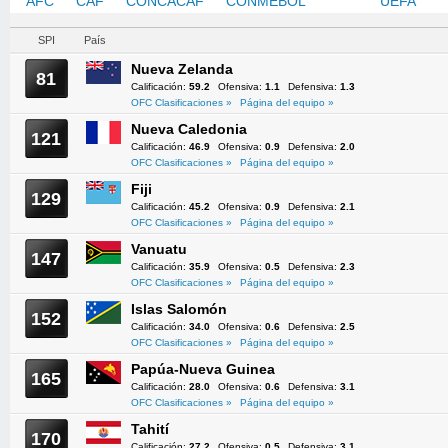
AFC
CAF
CONCACAF
CONMEBOL
OFC
UEFA
SPI
País
Nueva Zelanda
81
Calificación:
59.2
Ofensiva:
1.1
Defensiva:
1.3
OFC Clasificaciones »
Página del equipo »
Nueva Caledonia
121
Calificación:
46.9
Ofensiva:
0.9
Defensiva:
2.0
OFC Clasificaciones »
Página del equipo »
Fiji
129
Calificación:
45.2
Ofensiva:
0.9
Defensiva:
2.1
OFC Clasificaciones »
Página del equipo »
Vanuatu
147
Calificación:
35.9
Ofensiva:
0.5
Defensiva:
2.3
OFC Clasificaciones »
Página del equipo »
Islas Salomón
152
Calificación:
34.0
Ofensiva:
0.6
Defensiva:
2.5
OFC Clasificaciones »
Página del equipo »
Papúa-Nueva Guinea
165
Calificación:
28.0
Ofensiva:
0.6
Defensiva:
3.1
OFC Clasificaciones »
Página del equipo »
Tahití
170
Calificación:
27.2
Ofensiva:
0.5
Defensiva:
3.1