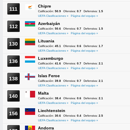
Chipre
111
Calificación:
50.9
Ofensiva:
0.7
Defensiva:
1.5
UEFA Clasificaciones »
Página del equipo »
Azerbaiyán
112
Calificación:
50.6
Ofensiva:
0.7
Defensiva:
1.5
UEFA Clasificaciones »
Página del equipo »
Lituania
130
Calificación:
45.1
Ofensiva:
0.6
Defensiva:
1.7
UEFA Clasificaciones »
Página del equipo »
Luxemburgo
136
Calificación:
41.6
Ofensiva:
0.7
Defensiva:
2.1
UEFA Clasificaciones »
Página del equipo »
Islas Feroe
138
Calificación:
39.8
Ofensiva:
0.7
Defensiva:
2.1
UEFA Clasificaciones »
Página del equipo »
Malta
140
Calificación:
38.4
Ofensiva:
0.6
Defensiva:
2.1
UEFA Clasificaciones »
Página del equipo »
Liechtenstein
156
Calificación:
30.6
Ofensiva:
0.4
Defensiva:
2.5
UEFA Clasificaciones »
Página del equipo »
Andorra