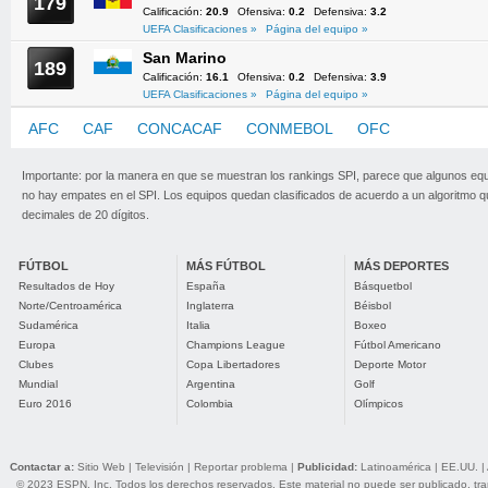
179
Calificación:
20.9
Ofensiva:
0.2
Defensiva:
3.2
UEFA Clasificaciones »
Página del equipo »
San Marino
189
Calificación:
16.1
Ofensiva:
0.2
Defensiva:
3.9
UEFA Clasificaciones »
Página del equipo »
AFC
CAF
CONCACAF
CONMEBOL
OFC
UEFA
Importante: por la manera en que se muestran los rankings SPI, parece que algunos eq
no hay empates en el SPI. Los equipos quedan clasificados de acuerdo a un algoritmo 
decimales de 20 dígitos.
FÚTBOL
MÁS FÚTBOL
MÁS DEPORTES
Resultados de Hoy
España
Básquetbol
Norte/Centroamérica
Inglaterra
Béisbol
Sudamérica
Italia
Boxeo
Europa
Champions League
Fútbol Americano
Clubes
Copa Libertadores
Deporte Motor
Mundial
Argentina
Golf
Euro 2016
Colombia
Olímpicos
Contactar a:
Sitio Web
|
Televisión
|
Reportar problema
|
Publicidad:
Latinoamérica
|
EE.UU.
|
© 2023 ESPN, Inc. Todos los derechos reservados. Este material no puede ser publicado, trans