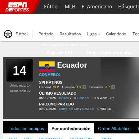
Fútbol
MLB
F. Americano
Básquet
Lucha Libre
Olímpicos
Más Deportes
Fútbol
Portada
Resultados
Ligas
Calendario
Tod
Última actualización:
oct 8, 2015
Guía de SPI
Elegir Confederación
Ecuador
14
CONMEBOL
SPI RATINGS
Último mes: 14
General:
79.2
Ofensiva:
1.9
Defensiva:
0.7
Último año: 12
ÚLTIMO RESULTADO
06/30/2026
México
2 - 0
Ecuador
FIFA World Cup
PRÓXIMO PARTIDO
09/24/2026
Corea del Sur
v
Ecuador
07:00 EDT
Todos los equipos
Por confederación
Orden Alfabético