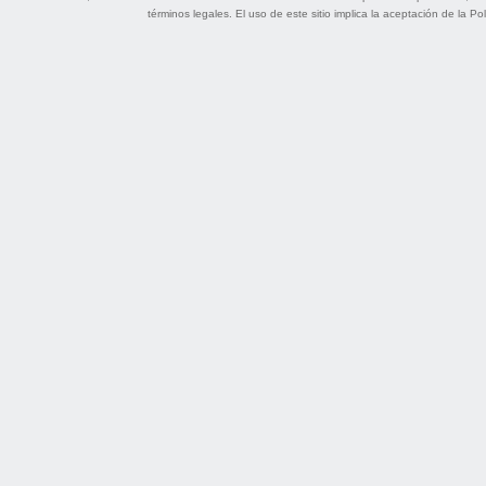
términos legales
. El uso de este sitio implica la aceptación de la
Pol