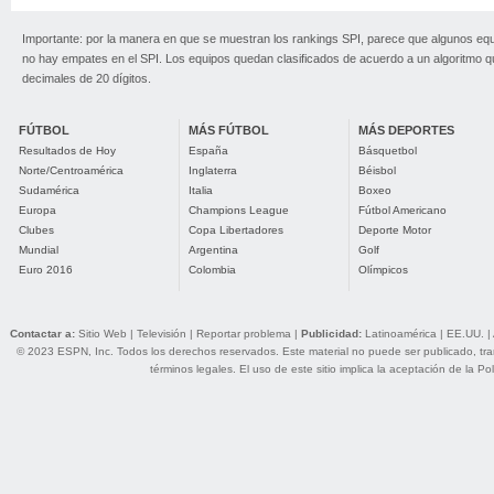
Importante: por la manera en que se muestran los rankings SPI, parece que algunos eq
no hay empates en el SPI. Los equipos quedan clasificados de acuerdo a un algoritmo 
decimales de 20 dígitos.
FÚTBOL
MÁS FÚTBOL
MÁS DEPORTES
Resultados de Hoy
España
Básquetbol
Norte/Centroamérica
Inglaterra
Béisbol
Sudamérica
Italia
Boxeo
Europa
Champions League
Fútbol Americano
Clubes
Copa Libertadores
Deporte Motor
Mundial
Argentina
Golf
Euro 2016
Colombia
Olímpicos
Contactar a:
Sitio Web
|
Televisión
|
Reportar problema
|
Publicidad:
Latinoamérica
|
EE.UU.
|
© 2023 ESPN, Inc. Todos los derechos reservados. Este material no puede ser publicado, trans
términos legales
. El uso de este sitio implica la aceptación de la
Pol