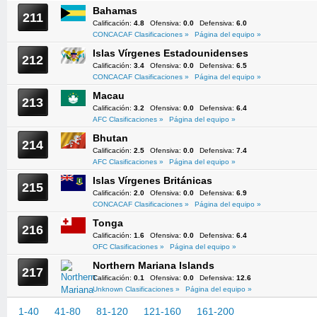
Bahamas
211
Calificación:
4.8
Ofensiva:
0.0
Defensiva:
6.0
CONCACAF Clasificaciones »
Página del equipo »
Islas Vírgenes Estadounidenses
212
Calificación:
3.4
Ofensiva:
0.0
Defensiva:
6.5
CONCACAF Clasificaciones »
Página del equipo »
Macau
213
Calificación:
3.2
Ofensiva:
0.0
Defensiva:
6.4
AFC Clasificaciones »
Página del equipo »
Bhutan
214
Calificación:
2.5
Ofensiva:
0.0
Defensiva:
7.4
AFC Clasificaciones »
Página del equipo »
Islas Vírgenes Británicas
215
Calificación:
2.0
Ofensiva:
0.0
Defensiva:
6.9
CONCACAF Clasificaciones »
Página del equipo »
Tonga
216
Calificación:
1.6
Ofensiva:
0.0
Defensiva:
6.4
OFC Clasificaciones »
Página del equipo »
Northern Mariana Islands
217
Calificación:
0.1
Ofensiva:
0.0
Defensiva:
12.6
Unknown Clasificaciones »
Página del equipo »
1-40
41-80
81-120
121-160
161-200
201-217