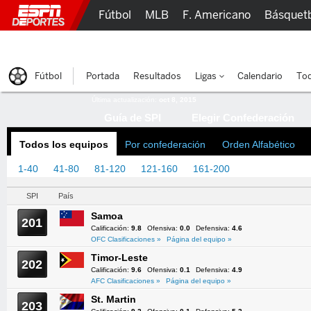
Fútbol
MLB
F. Americano
Básquet
Lucha Libre
Olímpicos
Más Deportes
Fútbol
Portada
Resultados
Ligas
Calendario
Tod
Última actualización:
oct 8, 2015
Guía de SPI
Elegir Confederación
Todos los equipos
Por confederación
Orden Alfabético
1-40
41-80
81-120
121-160
161-200
201-217
SPI
País
Samoa
201
Calificación:
9.8
Ofensiva:
0.0
Defensiva:
4.6
OFC Clasificaciones »
Página del equipo »
Timor-Leste
202
Calificación:
9.6
Ofensiva:
0.1
Defensiva:
4.9
AFC Clasificaciones »
Página del equipo »
St. Martin
203