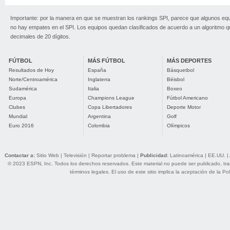
Importante: por la manera en que se muestran los rankings SPI, parece que algunos eq
no hay empates en el SPI. Los equipos quedan clasificados de acuerdo a un algoritmo 
decimales de 20 dígitos.
FÚTBOL
MÁS FÚTBOL
MÁS DEPORTES
Resultados de Hoy
España
Básquetbol
Norte/Centroamérica
Inglaterra
Béisbol
Sudamérica
Italia
Boxeo
Europa
Champions League
Fútbol Americano
Clubes
Copa Libertadores
Deporte Motor
Mundial
Argentina
Golf
Euro 2016
Colombia
Olímpicos
Contactar a:
Sitio Web
|
Televisión
|
Reportar problema
|
Publicidad:
Latinoamérica
|
EE.UU.
|
© 2023 ESPN, Inc. Todos los derechos reservados. Este material no puede ser publicado, trans
términos legales
. El uso de este sitio implica la aceptación de la
Pol