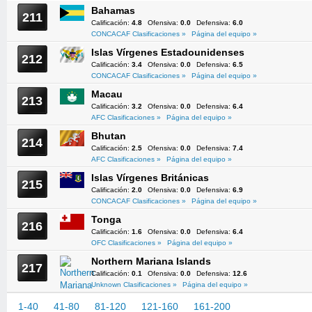
Bahamas
211
Calificación:
4.8
Ofensiva:
0.0
Defensiva:
6.0
CONCACAF Clasificaciones »
Página del equipo »
Islas Vírgenes Estadounidenses
212
Calificación:
3.4
Ofensiva:
0.0
Defensiva:
6.5
CONCACAF Clasificaciones »
Página del equipo »
Macau
213
Calificación:
3.2
Ofensiva:
0.0
Defensiva:
6.4
AFC Clasificaciones »
Página del equipo »
Bhutan
214
Calificación:
2.5
Ofensiva:
0.0
Defensiva:
7.4
AFC Clasificaciones »
Página del equipo »
Islas Vírgenes Británicas
215
Calificación:
2.0
Ofensiva:
0.0
Defensiva:
6.9
CONCACAF Clasificaciones »
Página del equipo »
Tonga
216
Calificación:
1.6
Ofensiva:
0.0
Defensiva:
6.4
OFC Clasificaciones »
Página del equipo »
Northern Mariana Islands
217
Calificación:
0.1
Ofensiva:
0.0
Defensiva:
12.6
Unknown Clasificaciones »
Página del equipo »
1-40
41-80
81-120
121-160
161-200
201-217