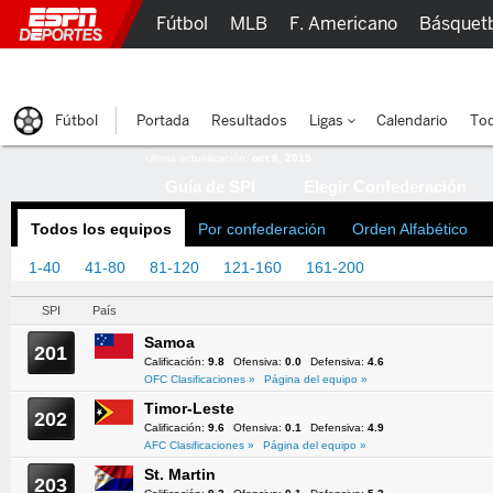
Fútbol
MLB
F. Americano
Básquet
Lucha Libre
Olímpicos
Más Deportes
Fútbol
Portada
Resultados
Ligas
Calendario
Tod
Última actualización:
oct 8, 2015
Guía de SPI
Elegir Confederación
Todos los equipos
Por confederación
Orden Alfabético
1-40
41-80
81-120
121-160
161-200
201-217
SPI
País
Samoa
201
Calificación:
9.8
Ofensiva:
0.0
Defensiva:
4.6
OFC Clasificaciones »
Página del equipo »
Timor-Leste
202
Calificación:
9.6
Ofensiva:
0.1
Defensiva:
4.9
AFC Clasificaciones »
Página del equipo »
St. Martin
203