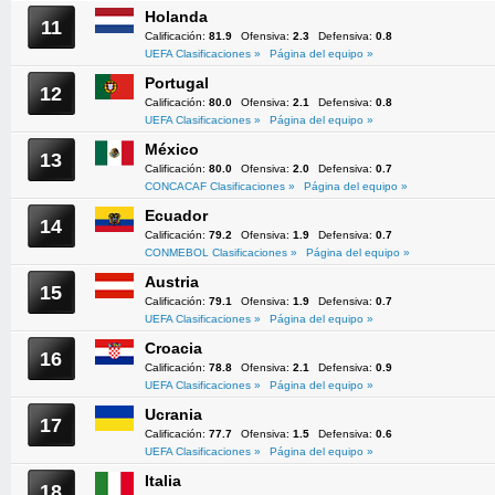
Holanda
11
Calificación:
81.9
Ofensiva:
2.3
Defensiva:
0.8
UEFA Clasificaciones »
Página del equipo »
Portugal
12
Calificación:
80.0
Ofensiva:
2.1
Defensiva:
0.8
UEFA Clasificaciones »
Página del equipo »
México
13
Calificación:
80.0
Ofensiva:
2.0
Defensiva:
0.7
CONCACAF Clasificaciones »
Página del equipo »
Ecuador
14
Calificación:
79.2
Ofensiva:
1.9
Defensiva:
0.7
CONMEBOL Clasificaciones »
Página del equipo »
Austria
15
Calificación:
79.1
Ofensiva:
1.9
Defensiva:
0.7
UEFA Clasificaciones »
Página del equipo »
Croacia
16
Calificación:
78.8
Ofensiva:
2.1
Defensiva:
0.9
UEFA Clasificaciones »
Página del equipo »
Ucrania
17
Calificación:
77.7
Ofensiva:
1.5
Defensiva:
0.6
UEFA Clasificaciones »
Página del equipo »
Italia
18