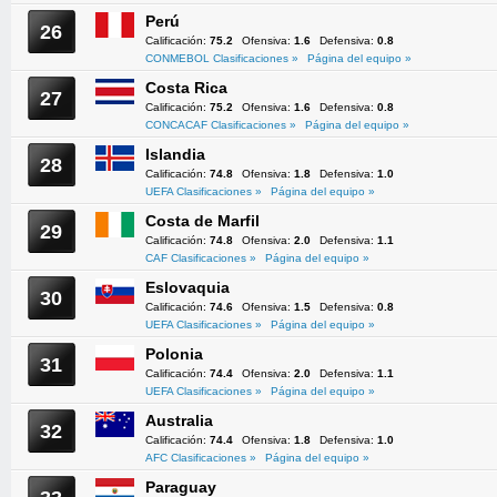
Perú
26
Calificación:
75.2
Ofensiva:
1.6
Defensiva:
0.8
CONMEBOL Clasificaciones »
Página del equipo »
Costa Rica
27
Calificación:
75.2
Ofensiva:
1.6
Defensiva:
0.8
CONCACAF Clasificaciones »
Página del equipo »
Islandia
28
Calificación:
74.8
Ofensiva:
1.8
Defensiva:
1.0
UEFA Clasificaciones »
Página del equipo »
Costa de Marfil
29
Calificación:
74.8
Ofensiva:
2.0
Defensiva:
1.1
CAF Clasificaciones »
Página del equipo »
Eslovaquia
30
Calificación:
74.6
Ofensiva:
1.5
Defensiva:
0.8
UEFA Clasificaciones »
Página del equipo »
Polonia
31
Calificación:
74.4
Ofensiva:
2.0
Defensiva:
1.1
UEFA Clasificaciones »
Página del equipo »
Australia
32
Calificación:
74.4
Ofensiva:
1.8
Defensiva:
1.0
AFC Clasificaciones »
Página del equipo »
Paraguay