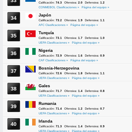
33
Calificación:
74.3
Ofensiva:
2.0
Defensiva:
1.2
CONMEBOL Clasificaciones »
Página del equipo »
Japón
34
Calificación:
73.2
Ofensiva:
1.9
Defensiva:
1.1
AFC Clasificaciones »
Página del equipo »
Turquía
35
Calificación:
73.1
Ofensiva:
1.7
Defensiva:
1.0
UEFA Clasificaciones »
Página del equipo »
Nigeria
36
Calificación:
72.9
Ofensiva:
1.6
Defensiva:
0.9
CAF Clasificaciones »
Página del equipo »
Bosnia-Herzegovina
37
Calificación:
72.6
Ofensiva:
1.8
Defensiva:
1.1
UEFA Clasificaciones »
Página del equipo »
Gales
38
Calificación:
71.7
Ofensiva:
1.4
Defensiva:
0.8
UEFA Clasificaciones »
Página del equipo »
Rumania
39
Calificación:
71.4
Ofensiva:
1.2
Defensiva:
0.7
UEFA Clasificaciones »
Página del equipo »
Irlanda
40
Calificación:
71.3
Ofensiva:
1.4
Defensiva:
0.9
UEFA Clasificaciones »
Página del equipo »