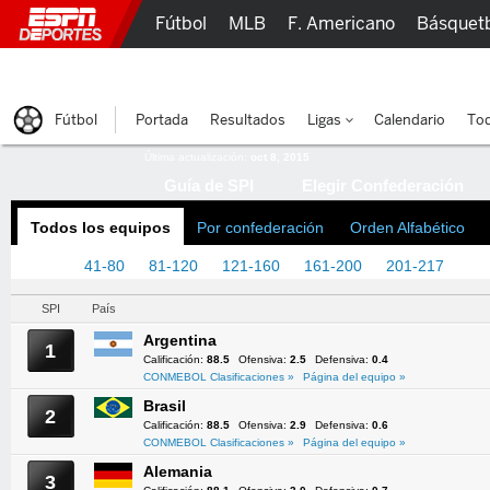
Fútbol
MLB
F. Americano
Básquet
Lucha Libre
Olímpicos
Más Deportes
Fútbol
Portada
Resultados
Ligas
Calendario
Tod
Última actualización:
oct 8, 2015
Guía de SPI
Elegir Confederación
Todos los equipos
Por confederación
Orden Alfabético
1-40
41-80
81-120
121-160
161-200
201-217
SPI
País
Argentina
1
Calificación:
88.5
Ofensiva:
2.5
Defensiva:
0.4
CONMEBOL Clasificaciones »
Página del equipo »
Brasil
2
Calificación:
88.5
Ofensiva:
2.9
Defensiva:
0.6
CONMEBOL Clasificaciones »
Página del equipo »
Alemania
3