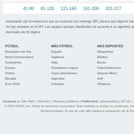
1-40
41-80
81-120
121-160
161-200
201-217
Importante: por la manera en que se muestran los rankings SPI, parece que algunos eq
no hay empates en el SPI. Los equipos quedan clasificados de acuerdo a un algoritmo 
decimales de 20 dígitos.
FÚTBOL
MÁS FÚTBOL
MÁS DEPORTES
Resultados de Hoy
España
Básquetbol
Norte/Centroamérica
Inglaterra
Béisbol
Sudamérica
Italia
Boxeo
Europa
Champions League
Fútbol Americano
Clubes
Copa Libertadores
Deporte Motor
Mundial
Argentina
Golf
Euro 2016
Colombia
Olímpicos
Contactar a:
Sitio Web
|
Televisión
|
Reportar problema
|
Publicidad:
Latinoamérica
|
EE.UU.
|
© 2023 ESPN, Inc. Todos los derechos reservados. Este material no puede ser publicado, trans
términos legales
. El uso de este sitio implica la aceptación de la
Pol