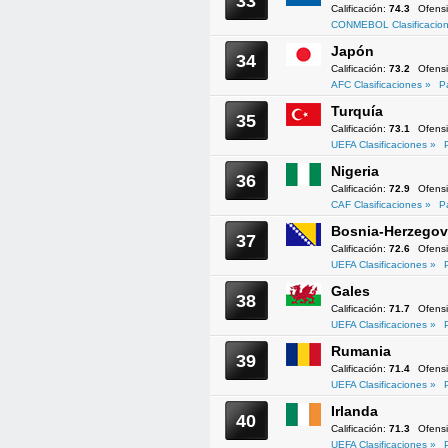
33
Calificación:
74.3
Ofens
CONMEBOL Clasificacion
Japón
34
Calificación:
73.2
Ofens
AFC Clasificaciones »
P
Turquía
35
Calificación:
73.1
Ofens
UEFA Clasificaciones »
Nigeria
36
Calificación:
72.9
Ofens
CAF Clasificaciones »
P
Bosnia-Herzegov
37
Calificación:
72.6
Ofens
UEFA Clasificaciones »
Gales
38
Calificación:
71.7
Ofens
UEFA Clasificaciones »
Rumania
39
Calificación:
71.4
Ofens
UEFA Clasificaciones »
Irlanda
40
Calificación:
71.3
Ofens
UEFA Clasificaciones »