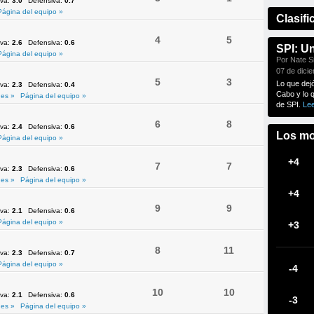
iva:
3.0
Defensiva:
0.7
Página del equipo »
Clasifi
4
5
iva:
2.6
Defensiva:
0.6
SPI: U
Página del equipo »
Por Nate Si
07 de dici
5
3
Lo que dej
iva:
2.3
Defensiva:
0.4
Cabo y lo 
es »
Página del equipo »
de SPI.
Le
6
8
iva:
2.4
Defensiva:
0.6
Los mo
Página del equipo »
+4
7
7
iva:
2.3
Defensiva:
0.6
es »
Página del equipo »
+4
9
9
iva:
2.1
Defensiva:
0.6
Página del equipo »
+3
8
11
iva:
2.3
Defensiva:
0.7
Página del equipo »
-4
10
10
iva:
2.1
Defensiva:
0.6
-3
es »
Página del equipo »