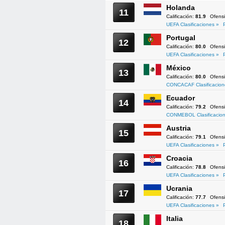
Holanda
11
Calificación:
81.9
Ofens
UEFA Clasificaciones »
Portugal
12
Calificación:
80.0
Ofens
UEFA Clasificaciones »
México
13
Calificación:
80.0
Ofens
CONCACAF Clasificacion
Ecuador
14
Calificación:
79.2
Ofens
CONMEBOL Clasificacion
Austria
15
Calificación:
79.1
Ofens
UEFA Clasificaciones »
Croacia
16
Calificación:
78.8
Ofens
UEFA Clasificaciones »
Ucrania
17
Calificación:
77.7
Ofens
UEFA Clasificaciones »
Italia
18