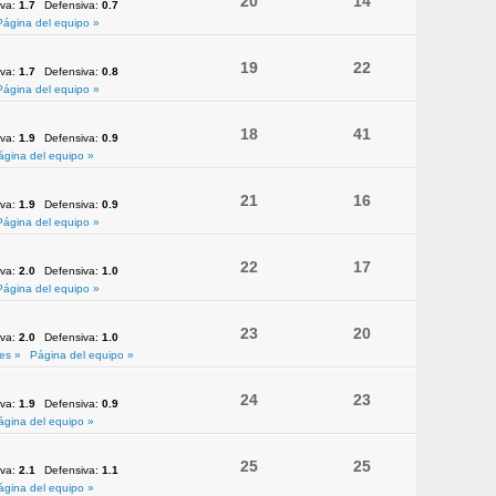
20
14
iva:
1.7
Defensiva:
0.7
Página del equipo »
19
22
iva:
1.7
Defensiva:
0.8
Página del equipo »
18
41
iva:
1.9
Defensiva:
0.9
ágina del equipo »
21
16
iva:
1.9
Defensiva:
0.9
Página del equipo »
22
17
iva:
2.0
Defensiva:
1.0
Página del equipo »
23
20
iva:
2.0
Defensiva:
1.0
es »
Página del equipo »
24
23
iva:
1.9
Defensiva:
0.9
ágina del equipo »
25
25
iva:
2.1
Defensiva:
1.1
ágina del equipo »