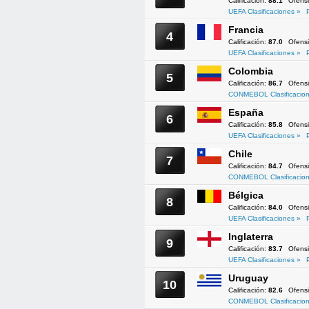
Calificación:
88.1
Ofens
UEFA Clasificaciones »
Francia
4
Calificación:
87.0
Ofens
UEFA Clasificaciones »
Colombia
5
Calificación:
86.7
Ofens
CONMEBOL Clasificacion
España
6
Calificación:
85.8
Ofens
UEFA Clasificaciones »
Chile
7
Calificación:
84.7
Ofens
CONMEBOL Clasificacion
Bélgica
8
Calificación:
84.0
Ofens
UEFA Clasificaciones »
Inglaterra
9
Calificación:
83.7
Ofens
UEFA Clasificaciones »
Uruguay
10
Calificación:
82.6
Ofens
CONMEBOL Clasificacion