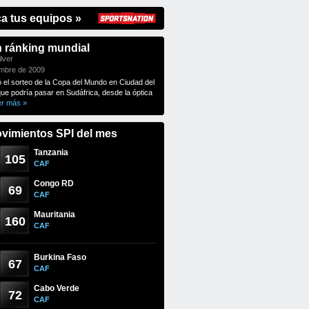
ca tus equipos »
n ránking mundial
lver
embre de 2009
ó el sorteo de la Copa del Mundo en Ciudad del
que podría pasar en Sudáfrica, desde la óptica
er más »
vimientos SPI del mes
Tanzania
105
CAF
Congo RD
69
CAF
Mauritania
160
CAF
Burkina Faso
67
CAF
Cabo Verde
72
CAF