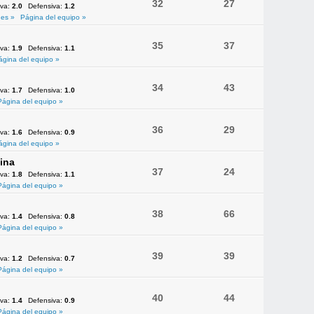
32
27
iva:
2.0
Defensiva:
1.2
es »
Página del equipo »
35
37
iva:
1.9
Defensiva:
1.1
ágina del equipo »
34
43
iva:
1.7
Defensiva:
1.0
Página del equipo »
36
29
iva:
1.6
Defensiva:
0.9
ágina del equipo »
ina
37
24
iva:
1.8
Defensiva:
1.1
Página del equipo »
38
66
iva:
1.4
Defensiva:
0.8
Página del equipo »
39
39
iva:
1.2
Defensiva:
0.7
Página del equipo »
40
44
iva:
1.4
Defensiva:
0.9
Página del equipo »