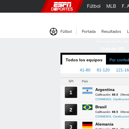
Fútbol
MLB
F. 
Lucha Libre
Olím
Fútbol
Portada
Resultados
L
Última actualización:
oct
Guía de SPI
Todos los equipos
Por confe
1-40
41-80
81-120
121-1
SPI
País
Argentina
1
Calificación:
88.5
Ofens
CONMEBOL Clasificacion
Brasil
2
Calificación:
88.5
Ofens
CONMEBOL Clasificacion
Alemania
3