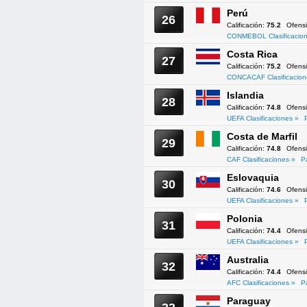
Perú
26
Calificación:
75.2
Ofens
CONMEBOL Clasificacion
Costa Rica
27
Calificación:
75.2
Ofens
CONCACAF Clasificacion
Islandia
28
Calificación:
74.8
Ofens
UEFA Clasificaciones »
Costa de Marfil
29
Calificación:
74.8
Ofens
CAF Clasificaciones »
P
Eslovaquia
30
Calificación:
74.6
Ofens
UEFA Clasificaciones »
Polonia
31
Calificación:
74.4
Ofens
UEFA Clasificaciones »
Australia
32
Calificación:
74.4
Ofens
AFC Clasificaciones »
P
Paraguay