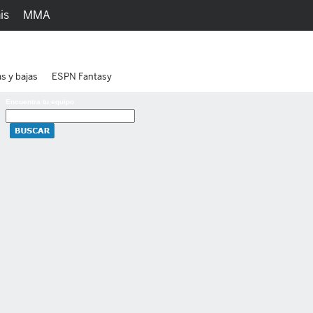
is
MMA
h
Juegos
Ediciones
as y bajas
ESPN Fantasy
Encuentra tu equipo