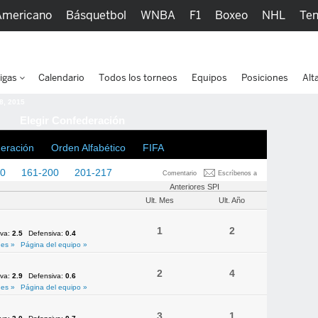
Americano
Básquetbol
WNBA
F1
Boxeo
NHL
Ten
picos
Más Deportes
Watc
igas
Calendario
Todos los torneos
Equipos
Posiciones
Alt
 8, 2015
Elegir Confederación
deración
Orden Alfabético
FIFA
60
161-200
201-217
Comentario
Escríbenos a
Anteriores SPI
Ult. Mes
Ult. Año
1
2
iva:
2.5
Defensiva:
0.4
es »
Página del equipo »
2
4
iva:
2.9
Defensiva:
0.6
es »
Página del equipo »
3
1