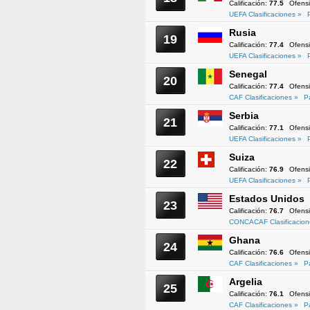
Calificación:
77.5
Ofens
UEFA Clasificaciones »
Rusia
19
Calificación:
77.4
Ofens
UEFA Clasificaciones »
Senegal
20
Calificación:
77.4
Ofens
CAF Clasificaciones »
P
Serbia
21
Calificación:
77.1
Ofens
UEFA Clasificaciones »
Suiza
22
Calificación:
76.9
Ofens
UEFA Clasificaciones »
Estados Unidos
23
Calificación:
76.7
Ofens
CONCACAF Clasificacion
Ghana
24
Calificación:
76.6
Ofens
CAF Clasificaciones »
P
Argelia
25
Calificación:
76.1
Ofens
CAF Clasificaciones »
P