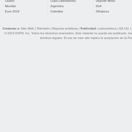
Clubes
Copa Libertadores
Deporte Motor
Mundial
Argentina
Golf
Euro 2016
Colombia
Olímpicos
Contactar a:
Sitio Web
|
Televisión
|
Reportar problema
|
Publicidad:
Latinoamérica
|
EE.UU.
|
© 2023 ESPN, Inc. Todos los derechos reservados. Este material no puede ser publicado, trans
términos legales
. El uso de este sitio implica la aceptación de la
Pol