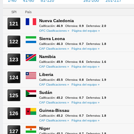
1-40
41-80
81-120
121-160
161-200
201-217
SPI
País
Nueva Caledonia
121
Calificación:
46.9
Ofensiva:
0.9
Defensiva:
2.0
OFC Clasificaciones »
Página del equipo »
Sierra Leona
122
Calificación:
46.3
Ofensiva:
0.7
Defensiva:
1.8
CAF Clasificaciones »
Página del equipo »
Namibia
123
Calificación:
45.9
Ofensiva:
0.6
Defensiva:
1.6
CAF Clasificaciones »
Página del equipo »
Liberia
124
Calificación:
45.5
Ofensiva:
0.8
Defensiva:
1.9
CAF Clasificaciones »
Página del equipo »
Sudán
125
Calificación:
45.2
Ofensiva:
0.7
Defensiva:
1.9
CAF Clasificaciones »
Página del equipo »
Guinea-Bissau
126
Calificación:
45.2
Ofensiva:
0.7
Defensiva:
1.8
CAF Clasificaciones »
Página del equipo »
Niger
127
Calificación:
45.2
Ofensiva:
0.7
Defensiva:
1.8