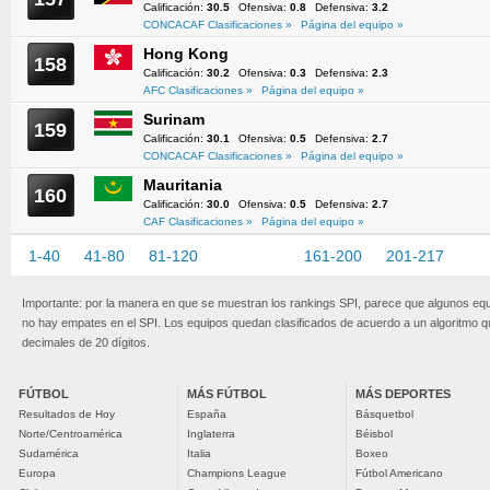
Calificación:
30.5
Ofensiva:
0.8
Defensiva:
3.2
CONCACAF Clasificaciones »
Página del equipo »
Hong Kong
158
Calificación:
30.2
Ofensiva:
0.3
Defensiva:
2.3
AFC Clasificaciones »
Página del equipo »
Surinam
159
Calificación:
30.1
Ofensiva:
0.5
Defensiva:
2.7
CONCACAF Clasificaciones »
Página del equipo »
Mauritania
160
Calificación:
30.0
Ofensiva:
0.5
Defensiva:
2.7
CAF Clasificaciones »
Página del equipo »
1-40
41-80
81-120
121-160
161-200
201-217
Importante: por la manera en que se muestran los rankings SPI, parece que algunos eq
no hay empates en el SPI. Los equipos quedan clasificados de acuerdo a un algoritmo 
decimales de 20 dígitos.
FÚTBOL
MÁS FÚTBOL
MÁS DEPORTES
Resultados de Hoy
España
Básquetbol
Norte/Centroamérica
Inglaterra
Béisbol
Sudamérica
Italia
Boxeo
Europa
Champions League
Fútbol Americano