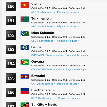
Vietnam
150
Calificación:
34.9
Ofensiva:
0.6
Defensiva:
2.4
AFC Clasificaciones »
Página del equipo »
Turkmenistan
151
Calificación:
34.5
Ofensiva:
0.6
Defensiva:
2.5
AFC Clasificaciones »
Página del equipo »
Islas Salomón
152
Calificación:
34.0
Ofensiva:
0.6
Defensiva:
2.5
OFC Clasificaciones »
Página del equipo »
Belice
153
Calificación:
33.8
Ofensiva:
0.5
Defensiva:
2.4
CONCACAF Clasificaciones »
Página del equipo »
Guyana
154
Calificación:
33.5
Ofensiva:
0.8
Defensiva:
2.9
CONCACAF Clasificaciones »
Página del equipo »
Eswatini
155
Calificación:
31.6
Ofensiva:
0.4
Defensiva:
2.4
CAF Clasificaciones »
Página del equipo »
Liechtenstein
156
Calificación:
30.6
Ofensiva:
0.4
Defensiva:
2.5
UEFA Clasificaciones »
Página del equipo »
St. Kitts y Nevis
157