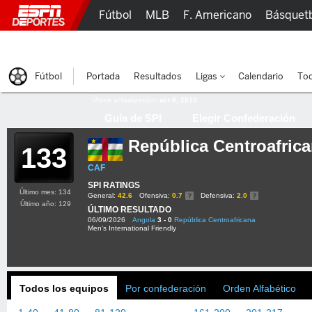
Fútbol
MLB
F. Americano
Básquet
Lucha Libre
Olímpicos
Más Deportes
Fútbol
Portada
Resultados
Ligas
Calendario
Tod
Última actualización:
oct 8, 2015
Guía de SPI
Elegir Confederación
República Centroafric
133
CAF
SPI RATINGS
Último mes: 134
General:
42.6
Ofensiva:
0.7
Defensiva:
2.0
Último año: 129
ÚLTIMO RESULTADO
06/09/2026
Angola
3 - 0
República Centroafricana
Men's International Friendly
Todos los equipos
Por confederación
Orden Alfabético