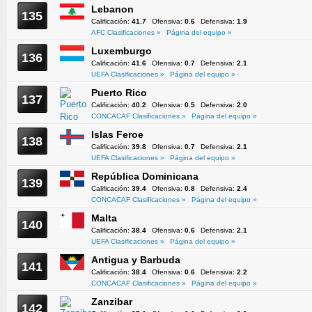
Lebanon
135
Calificación:
41.7
Ofensiva:
0.6
Defensiva:
1.9
AFC Clasificaciones »
Página del equipo »
Luxemburgo
136
Calificación:
41.6
Ofensiva:
0.7
Defensiva:
2.1
UEFA Clasificaciones »
Página del equipo »
Puerto Rico
137
Calificación:
40.2
Ofensiva:
0.5
Defensiva:
2.0
CONCACAF Clasificaciones »
Página del equipo »
Islas Feroe
138
Calificación:
39.8
Ofensiva:
0.7
Defensiva:
2.1
UEFA Clasificaciones »
Página del equipo »
República Dominicana
139
Calificación:
39.4
Ofensiva:
0.8
Defensiva:
2.4
CONCACAF Clasificaciones »
Página del equipo »
Malta
140
Calificación:
38.4
Ofensiva:
0.6
Defensiva:
2.1
UEFA Clasificaciones »
Página del equipo »
Antigua y Barbuda
141
Calificación:
38.4
Ofensiva:
0.6
Defensiva:
2.2
CONCACAF Clasificaciones »
Página del equipo »
Zanzibar
142