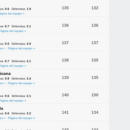
135
132
iva:
0.6
Defensiva:
1.9
ágina del equipo »
136
136
iva:
0.7
Defensiva:
2.1
Página del equipo »
137
137
iva:
0.5
Defensiva:
2.0
es »
Página del equipo »
138
155
iva:
0.7
Defensiva:
2.1
Página del equipo »
icana
139
135
iva:
0.8
Defensiva:
2.4
es »
Página del equipo »
140
150
iva:
0.6
Defensiva:
2.1
Página del equipo »
da
141
134
iva:
0.6
Defensiva:
2.2
es »
Página del equipo »
143
144