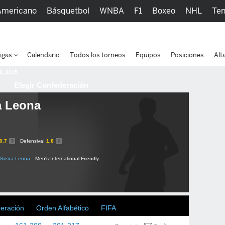
Americano
Básquetbol
WNBA
F1
Boxeo
NHL
Ten
picos
Más Deportes
Watc
igas
Calendario
Todos los torneos
Equipos
Posiciones
Alt
 8, 2015
Elegir Confederación
a Leona
0.7
Defensiva:
1.8
Sierra Leona
Men's International Friendly
deración
Orden Alfabético
FIFA