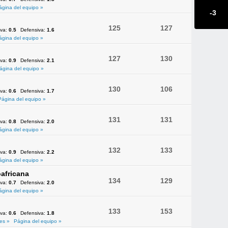
ágina del equipo »
-3
125
127
iva:
0.5
Defensiva:
1.6
ágina del equipo »
127
130
iva:
0.9
Defensiva:
2.1
ágina del equipo »
130
106
iva:
0.6
Defensiva:
1.7
Página del equipo »
131
131
iva:
0.8
Defensiva:
2.0
ágina del equipo »
132
133
iva:
0.9
Defensiva:
2.2
ágina del equipo »
africana
134
129
iva:
0.7
Defensiva:
2.0
ágina del equipo »
133
153
iva:
0.6
Defensiva:
1.8
es »
Página del equipo »