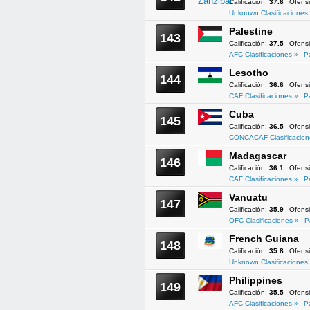
Calificación:
37.6
Ofens
Unknown Clasificaciones
Palestine
143
Calificación:
37.5
Ofens
AFC Clasificaciones »
P
Lesotho
144
Calificación:
36.6
Ofens
CAF Clasificaciones »
P
Cuba
145
Calificación:
36.5
Ofens
CONCACAF Clasificacion
Madagascar
146
Calificación:
36.1
Ofens
CAF Clasificaciones »
P
Vanuatu
147
Calificación:
35.9
Ofens
OFC Clasificaciones »
P
French Guiana
148
Calificación:
35.8
Ofens
Unknown Clasificaciones
Philippines
149
Calificación:
35.5
Ofens
AFC Clasificaciones »
P