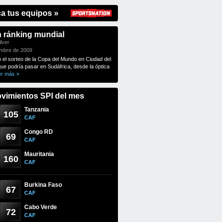
ca tus equipos »
n ránking mundial
lver
embre de 2009
ó el sorteo de la Copa del Mundo en Ciudad del
que podría pasar en Sudáfrica, desde la óptica
er más »
vimientos SPI del mes
Tanzania
105
CAF
Congo RD
69
CAF
Mauritania
160
CAF
Burkina Faso
67
CAF
Cabo Verde
72
CAF