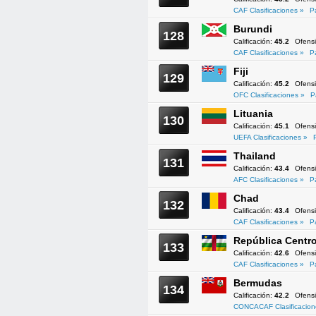
CAF Clasificaciones »
P
Burundi
128
Calificación:
45.2
Ofens
CAF Clasificaciones »
P
Fiji
129
Calificación:
45.2
Ofens
OFC Clasificaciones »
P
Lituania
130
Calificación:
45.1
Ofens
UEFA Clasificaciones »
Thailand
131
Calificación:
43.4
Ofens
AFC Clasificaciones »
P
Chad
132
Calificación:
43.4
Ofens
CAF Clasificaciones »
P
República Centro
133
Calificación:
42.6
Ofens
CAF Clasificaciones »
P
Bermudas
134
Calificación:
42.2
Ofens
CONCACAF Clasificacion