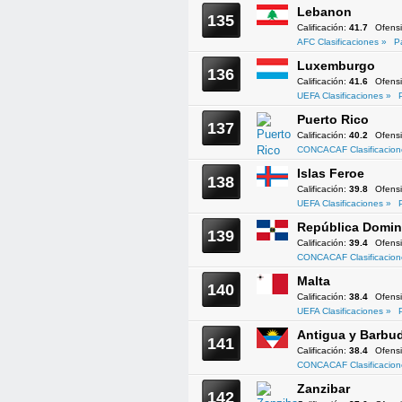
Lebanon
135
Calificación:
41.7
Ofens
AFC Clasificaciones »
P
Luxemburgo
136
Calificación:
41.6
Ofens
UEFA Clasificaciones »
Puerto Rico
137
Calificación:
40.2
Ofens
CONCACAF Clasificacion
Islas Feroe
138
Calificación:
39.8
Ofens
UEFA Clasificaciones »
República Domin
139
Calificación:
39.4
Ofens
CONCACAF Clasificacion
Malta
140
Calificación:
38.4
Ofens
UEFA Clasificaciones »
Antigua y Barbu
141
Calificación:
38.4
Ofens
CONCACAF Clasificacion
Zanzibar
142