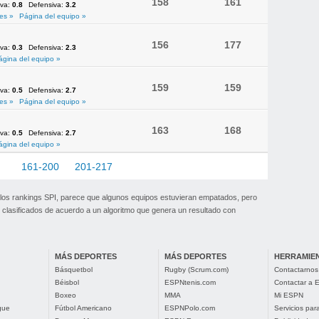
158
161
iva:
0.8
Defensiva:
3.2
es »
Página del equipo »
156
177
iva:
0.3
Defensiva:
2.3
ágina del equipo »
159
159
iva:
0.5
Defensiva:
2.7
es »
Página del equipo »
163
168
iva:
0.5
Defensiva:
2.7
ágina del equipo »
60
161-200
201-217
 los rankings SPI, parece que algunos equipos estuvieran empatados, pero
clasificados de acuerdo a un algoritmo que genera un resultado con
MÁS DEPORTES
MÁS DEPORTES
HERRAMIE
Básquetbol
Rugby (Scrum.com)
Contactarnos
Béisbol
ESPNtenis.com
Contactar a
Boxeo
MMA
Mi ESPN
gue
Fútbol Americano
ESPNPolo.com
Servicios pa