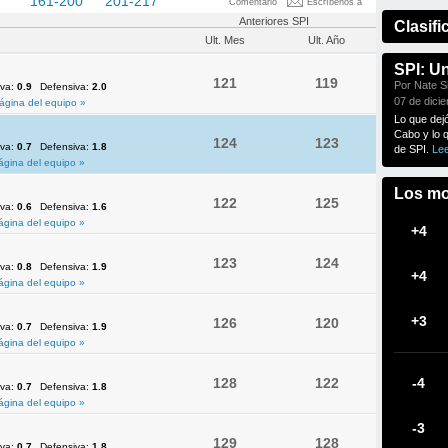
60
161-200
201-217
Comentario
Escríbenos a
Anteriores SPI
Clasifi
Ult. Mes
Ult. Año
SPI: U
121
119
Por Nate Si
iva:
0.9
Defensiva:
2.0
07 de dici
ágina del equipo »
Lo que dej
Cabo y lo 
124
123
iva:
0.7
Defensiva:
1.8
de SPI.
Le
ágina del equipo »
Los mo
122
125
iva:
0.6
Defensiva:
1.6
ágina del equipo »
+4
123
124
iva:
0.8
Defensiva:
1.9
+4
ágina del equipo »
+3
126
120
iva:
0.7
Defensiva:
1.9
ágina del equipo »
128
122
-4
iva:
0.7
Defensiva:
1.8
ágina del equipo »
-3
129
128
iva:
0.7
Defensiva:
1.8