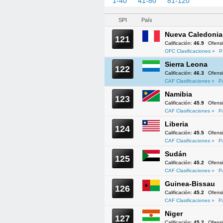
1-40
41-80
81-120
121-1
SPI
País
Nueva Caledonia
121
Calificación:
46.9
Ofens
OFC Clasificaciones »
P
Sierra Leona
122
Calificación:
46.3
Ofens
CAF Clasificaciones »
P
Namibia
123
Calificación:
45.9
Ofens
CAF Clasificaciones »
P
Liberia
124
Calificación:
45.5
Ofens
CAF Clasificaciones »
P
Sudán
125
Calificación:
45.2
Ofens
CAF Clasificaciones »
P
Guinea-Bissau
126
Calificación:
45.2
Ofens
CAF Clasificaciones »
P
Niger
127
Calificación:
45.2
Ofens