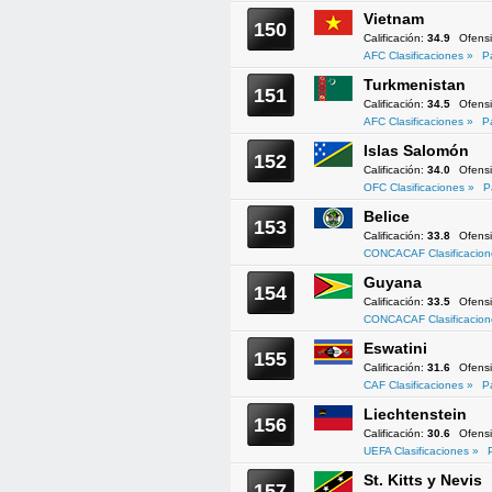
Vietnam
150
Calificación:
34.9
Ofens
AFC Clasificaciones »
P
Turkmenistan
151
Calificación:
34.5
Ofens
AFC Clasificaciones »
P
Islas Salomón
152
Calificación:
34.0
Ofens
OFC Clasificaciones »
P
Belice
153
Calificación:
33.8
Ofens
CONCACAF Clasificacion
Guyana
154
Calificación:
33.5
Ofens
CONCACAF Clasificacion
Eswatini
155
Calificación:
31.6
Ofens
CAF Clasificaciones »
P
Liechtenstein
156
Calificación:
30.6
Ofens
UEFA Clasificaciones »
St. Kitts y Nevis
157