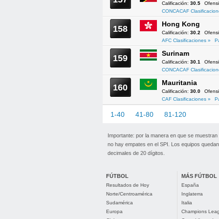
Calificación:
30.5
Ofens
CONCACAF Clasificacion
Hong Kong
158
Calificación:
30.2
Ofens
AFC Clasificaciones »
P
Surinam
159
Calificación:
30.1
Ofens
CONCACAF Clasificacion
Mauritania
160
Calificación:
30.0
Ofens
CAF Clasificaciones »
P
1-40
41-80
81-120
121-1
Importante: por la manera en que se muestran
no hay empates en el SPI. Los equipos quedan 
decimales de 20 dígitos.
FÚTBOL
MÁS FÚTBOL
Resultados de Hoy
España
Norte/Centroamérica
Inglaterra
Sudamérica
Italia
Europa
Champions Lea