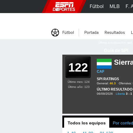
Fútbol
MLB
F. 
Lucha Libre
Olím
Fútbol
Portada
Resultados
L
Última actualización:
oct
Guía de SPI
Sierr
122
CAF
SPI RATINGS
Último mes: 124
General:
46.3
Ofensiva:
Último año: 123
ÚLTIMO RESULTADO
06/09/2026
Liberia
3 - 1
Todos los equipos
Por confe