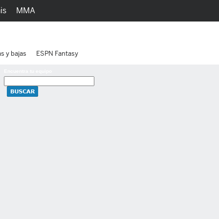
is
MMA
h
Juegos
Ediciones
as y bajas
ESPN Fantasy
Encuentra tu equipo