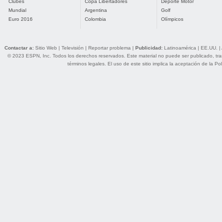
Clubes
Copa Libertadores
Deporte Motor
Mundial
Argentina
Golf
Euro 2016
Colombia
Olímpicos
Contactar a:
Sitio Web
|
Televisión
|
Reportar problema
|
Publicidad:
Latinoamérica
|
EE.UU.
|
© 2023 ESPN, Inc. Todos los derechos reservados. Este material no puede ser publicado, trans
términos legales
. El uso de este sitio implica la aceptación de la
Pol