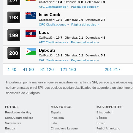
Calificación:
11.3
Ofensiva:
0.0
Defensiva:
3.9
AFC Clasificaciones »
Página del equipo »
Islas Cook
198
Calificación:
10.8
Ofensiva:
0.0
Defensiva:
3.7
OFC Clasificaciones »
Página del equipo »
Laos
199
Calificación:
10.7
Ofensiva:
0.1
Defensiva:
4.6
AFC Clasificaciones »
Página del equipo »
Djibouti
200
Calificación:
10.1
Ofensiva:
0.2
Defensiva:
5.2
CAF Clasificaciones »
Página del equipo »
1-40
41-80
81-120
121-160
161-200
201-217
Importante: por la manera en que se muestran los rankings SPI, parece que algunos eq
no hay empates en el SPI. Los equipos quedan clasificados de acuerdo a un algoritmo 
decimales de 20 dígitos.
FÚTBOL
MÁS FÚTBOL
MÁS DEPORTES
Resultados de Hoy
España
Básquetbol
Norte/Centroamérica
Inglaterra
Béisbol
Sudamérica
Italia
Boxeo
Europa
Champions League
Fútbol Americano