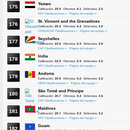
Yemen
175
Calificación:
25.5
Ofensiva:
0.1
Defensiva:
2.5
AFC Clasificaciones »
Página del equipo »
St. Vincent and the Grenadines
176
Calificación:
25.2
Ofensiva:
0.4
Defensiva:
3.0
CONCACAF Clasificaciones »
Página del equipo »
Seychelles
177
Calificación:
23.4
Ofensiva:
0.3
Defensiva:
3.0
CAF Clasificaciones »
Página del equipo »
India
178
Calificación:
22.9
Ofensiva:
0.3
Defensiva:
3.2
AFC Clasificaciones »
Página del equipo »
Andorra
179
Calificación:
20.9
Ofensiva:
0.2
Defensiva:
3.2
UEFA Clasificaciones »
Página del equipo »
São Tomé and Príncipe
180
Calificación:
20.7
Ofensiva:
0.4
Defensiva:
3.6
CAF Clasificaciones »
Página del equipo »
Maldives
181
Calificación:
20.7
Ofensiva:
0.2
Defensiva:
3.2
AFC Clasificaciones »
Página del equipo »
Guam
182