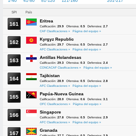
1-40
41-80
81-120
121-160
161-200
201-217
SPI
País
Eritrea
161
Calificación:
29.9
Ofensiva:
0.5
Defensiva:
2.7
CAF Clasificaciones »
Página del equipo »
Kyrgyz Republic
162
Calificación:
29.7
Ofensiva:
0.5
Defensiva:
2.7
AFC Clasificaciones »
Página del equipo »
Antillas Holandesas
163
Calificación:
29.3
Ofensiva:
0.3
Defensiva:
2.4
CONCACAF Clasificaciones »
Página del equipo »
Tajikistan
164
Calificación:
28.9
Ofensiva:
0.5
Defensiva:
2.8
AFC Clasificaciones »
Página del equipo »
Papúa-Nueva Guinea
165
Calificación:
28.0
Ofensiva:
0.6
Defensiva:
3.1
OFC Clasificaciones »
Página del equipo »
Singapore
166
Calificación:
27.8
Ofensiva:
0.5
Defensiva:
2.9
AFC Clasificaciones »
Página del equipo »
Granada
167
Calificación:
27.7
Ofensiva:
0.5
Defensiva:
2.9