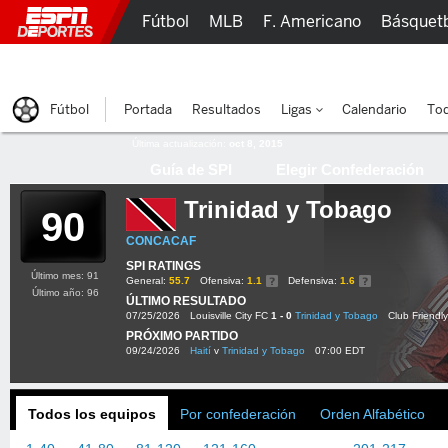
Fútbol
MLB
F. Americano
Básquet
Lucha Libre
Olímpicos
Más Deportes
Fútbol
Portada
Resultados
Ligas
Calendario
Tod
Última actualización:
oct 8, 2015
Guía de SPI
Elegir Confederación
Trinidad y Tobago
90
CONCACAF
SPI RATINGS
Último mes: 91
General:
55.7
Ofensiva:
1.1
Defensiva:
1.6
Último año: 96
ÚLTIMO RESULTADO
07/25/2026
Louisville City FC
1 - 0
Trinidad y Tobago
Club Friendly
PRÓXIMO PARTIDO
09/24/2026
Haití
v
Trinidad y Tobago
07:00 EDT
Todos los equipos
Por confederación
Orden Alfabético