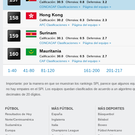
Calificación:
30.5
Ofensiva:
0.8
Defensiva:
3.2
CONCACAF Clasificaciones »
Página del equipo »
Hong Kong
158
Calificación:
30.2
Ofensiva:
0.3
Defensiva:
2.3
AFC Clasificaciones »
Página del equipo »
Surinam
159
Calificación:
30.1
Ofensiva:
0.5
Defensiva:
2.7
CONCACAF Clasificaciones »
Página del equipo »
Mauritania
160
Calificación:
30.0
Ofensiva:
0.5
Defensiva:
2.7
CAF Clasificaciones »
Página del equipo »
1-40
41-80
81-120
121-160
161-200
201-217
Importante: por la manera en que se muestran los rankings SPI, parece que algunos eq
no hay empates en el SPI. Los equipos quedan clasificados de acuerdo a un algoritmo 
decimales de 20 dígitos.
FÚTBOL
MÁS FÚTBOL
MÁS DEPORTES
Resultados de Hoy
España
Básquetbol
Norte/Centroamérica
Inglaterra
Béisbol
Sudamérica
Italia
Boxeo
Europa
Champions League
Fútbol Americano