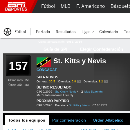
Fútbol
MLB
F. Americano
Básquet
Lucha Libre
Olímpicos
Más Deportes
Fútbol
Portada
Resultados
Ligas
Calendario
Tod
Última actualización:
oct 8, 2015
Guía de SPI
Elegir Confederación
St. Kitts y Nevis
157
CONCACAF
SPI RATINGS
Último mes: 158
General:
30.5
Ofensiva:
0.8
Defensiva:
3.2
Último año: 161
ÚLTIMO RESULTADO
03/30/2026
St. Kitts y Nevis
4 - 2
Islas Salomón
Men's International Friendly
PRÓXIMO PARTIDO
09/25/2026
Bonaire v
St. Kitts y Nevis
07:00 EDT
Todos los equipos
Por confederación
Orden Alfabético