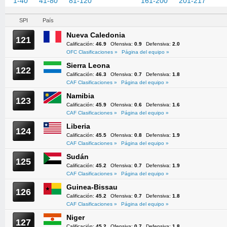
1-40
41-80
81-120
121-160
161-200
201-217
SPI
País
Nueva Caledonia
121
Calificación:
46.9
Ofensiva:
0.9
Defensiva:
2.0
OFC Clasificaciones »
Página del equipo »
Sierra Leona
122
Calificación:
46.3
Ofensiva:
0.7
Defensiva:
1.8
CAF Clasificaciones »
Página del equipo »
Namibia
123
Calificación:
45.9
Ofensiva:
0.6
Defensiva:
1.6
CAF Clasificaciones »
Página del equipo »
Liberia
124
Calificación:
45.5
Ofensiva:
0.8
Defensiva:
1.9
CAF Clasificaciones »
Página del equipo »
Sudán
125
Calificación:
45.2
Ofensiva:
0.7
Defensiva:
1.9
CAF Clasificaciones »
Página del equipo »
Guinea-Bissau
126
Calificación:
45.2
Ofensiva:
0.7
Defensiva:
1.8
CAF Clasificaciones »
Página del equipo »
Niger
127
Calificación:
45.2
Ofensiva:
0.7
Defensiva:
1.8