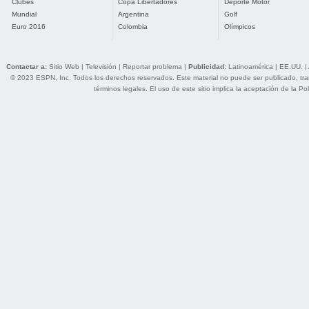
Clubes
Copa Libertadores
Deporte Motor
Mundial
Argentina
Golf
Euro 2016
Colombia
Olímpicos
Contactar a:
Sitio Web
|
Televisión
|
Reportar problema
|
Publicidad:
Latinoamérica
|
EE.UU.
|
© 2023 ESPN, Inc. Todos los derechos reservados. Este material no puede ser publicado, trans
términos legales
. El uso de este sitio implica la aceptación de la
Pol