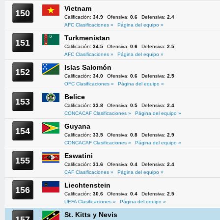
Vietnam
150
Calificación:
34.9
Ofensiva:
0.6
Defensiva:
2.4
AFC Clasificaciones »
Página del equipo »
Turkmenistan
151
Calificación:
34.5
Ofensiva:
0.6
Defensiva:
2.5
AFC Clasificaciones »
Página del equipo »
Islas Salomón
152
Calificación:
34.0
Ofensiva:
0.6
Defensiva:
2.5
OFC Clasificaciones »
Página del equipo »
Belice
153
Calificación:
33.8
Ofensiva:
0.5
Defensiva:
2.4
CONCACAF Clasificaciones »
Página del equipo »
Guyana
154
Calificación:
33.5
Ofensiva:
0.8
Defensiva:
2.9
CONCACAF Clasificaciones »
Página del equipo »
Eswatini
155
Calificación:
31.6
Ofensiva:
0.4
Defensiva:
2.4
CAF Clasificaciones »
Página del equipo »
Liechtenstein
156
Calificación:
30.6
Ofensiva:
0.4
Defensiva:
2.5
UEFA Clasificaciones »
Página del equipo »
St. Kitts y Nevis
157