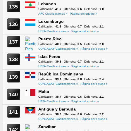
Lebanon
135
Calificación:
41.7
Ofensiva:
0.6
Defensiva:
1.9
AFC Clasificaciones »
Página del equipo »
Luxemburgo
136
Calificación:
41.6
Ofensiva:
0.7
Defensiva:
2.1
UEFA Clasificaciones »
Página del equipo »
Puerto Rico
137
Calificación:
40.2
Ofensiva:
0.5
Defensiva:
2.0
CONCACAF Clasificaciones »
Página del equipo »
Islas Feroe
138
Calificación:
39.8
Ofensiva:
0.7
Defensiva:
2.1
UEFA Clasificaciones »
Página del equipo »
República Dominicana
139
Calificación:
39.4
Ofensiva:
0.8
Defensiva:
2.4
CONCACAF Clasificaciones »
Página del equipo »
Malta
140
Calificación:
38.4
Ofensiva:
0.6
Defensiva:
2.1
UEFA Clasificaciones »
Página del equipo »
Antigua y Barbuda
141
Calificación:
38.4
Ofensiva:
0.6
Defensiva:
2.2
CONCACAF Clasificaciones »
Página del equipo »
Zanzibar
142