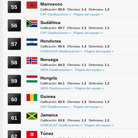
Marruecos
55
Calificación:
65.9
Ofensiva:
1.4
Defensiva:
1.2
CAF Clasificaciones »
Página del equipo »
Sudáfrica
56
Calificación:
65.7
Ofensiva:
1.2
Defensiva:
1.1
CAF Clasificaciones »
Página del equipo »
Honduras
57
Calificación:
65.5
Ofensiva:
1.4
Defensiva:
1.3
CONCACAF Clasificaciones »
Página del equipo »
Noruega
58
Calificación:
64.3
Ofensiva:
1.1
Defensiva:
1.1
UEFA Clasificaciones »
Página del equipo »
Hungría
59
Calificación:
64.1
Ofensiva:
1.2
Defensiva:
1.2
UEFA Clasificaciones »
Página del equipo »
Guinea
60
Calificación:
63.9
Ofensiva:
1.3
Defensiva:
1.3
CAF Clasificaciones »
Página del equipo »
Jamaica
61
Calificación:
63.8
Ofensiva:
1.2
Defensiva:
1.2
CONCACAF Clasificaciones »
Página del equipo »
Túnez
62