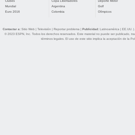
Clubes
Copa Libertadores
Deporte Motor
Mundial
Argentina
Golf
Euro 2016
Colombia
Olímpicos
Contactar a:
Sitio Web
|
Televisión
|
Reportar problema
|
Publicidad:
Latinoamérica
|
EE.UU.
|
© 2023 ESPN, Inc. Todos los derechos reservados. Este material no puede ser publicado, trans
términos legales
. El uso de este sitio implica la aceptación de la
Pol