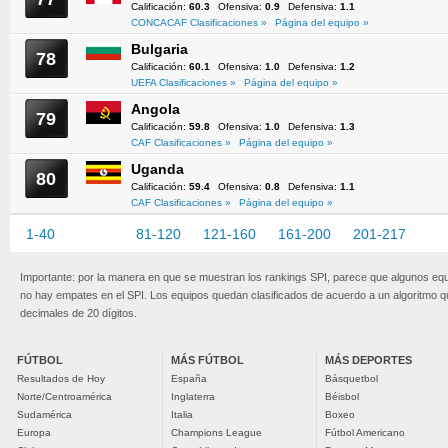
Calificación:
60.3
Ofensiva:
0.9
Defensiva:
1.1
CONCACAF Clasificaciones »
Página del equipo »
Bulgaria
78
Calificación:
60.1
Ofensiva:
1.0
Defensiva:
1.2
UEFA Clasificaciones »
Página del equipo »
Angola
79
Calificación:
59.8
Ofensiva:
1.0
Defensiva:
1.3
CAF Clasificaciones »
Página del equipo »
Uganda
80
Calificación:
59.4
Ofensiva:
0.8
Defensiva:
1.1
CAF Clasificaciones »
Página del equipo »
1-40
41-80
81-120
121-160
161-200
201-217
Importante: por la manera en que se muestran los rankings SPI, parece que algunos eq
no hay empates en el SPI. Los equipos quedan clasificados de acuerdo a un algoritmo 
decimales de 20 dígitos.
FÚTBOL
MÁS FÚTBOL
MÁS DEPORTES
Resultados de Hoy
España
Básquetbol
Norte/Centroamérica
Inglaterra
Béisbol
Sudamérica
Italia
Boxeo
Europa
Champions League
Fútbol Americano