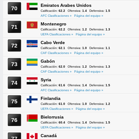
Emiratos Arabes Unidos
70
Calificación:
62.2
Ofensiva:
1.4
Defensiva:
1.5
AFC Clasificaciones »
Página del equipo »
Montenegro
71
Calificación:
62.2
Ofensiva:
1.2
Defensiva:
1.3
UEFA Clasificaciones »
Página del equipo »
Cabo Verde
72
Calificación:
62.1
Ofensiva:
1.0
Defensiva:
1.1
CAF Clasificaciones »
Página del equipo »
Gabón
73
Calificación:
62.0
Ofensiva:
1.2
Defensiva:
1.3
CAF Clasificaciones »
Página del equipo »
Syria
74
Calificación:
61.6
Ofensiva:
1.4
Defensiva:
1.5
AFC Clasificaciones »
Página del equipo »
Finlandia
75
Calificación:
61.0
Ofensiva:
1.0
Defensiva:
1.2
UEFA Clasificaciones »
Página del equipo »
Bielorrusia
76
Calificación:
60.4
Ofensiva:
1.4
Defensiva:
1.5
UEFA Clasificaciones »
Página del equipo »
Canadá
77