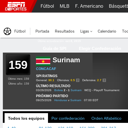
Fútbol
MLB
F. Americano
Básquet
Lucha Libre
Olímpicos
Más Deportes
Fútbol
Portada
Resultados
Ligas
Calendario
Tod
Última actualización:
oct 8, 2015
Guía de SPI
Elegir Confederación
Surinam
159
CONCACAF
SPI RATINGS
Último mes: 159
General:
30.1
Ofensiva:
0.5
Defensiva:
2.7
Último año: 159
ÚLTIMO RESULTADO
03/26/2026
Bolivia
2 - 1
Surinam
WCQ - Playoff Tournament
PRÓXIMO PARTIDO
09/25/2026
Honduras
v
Surinam
07:00 EDT
Todos los equipos
Por confederación
Orden Alfabético