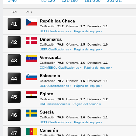
1-40
41-80
81-120
121-160
161-200
201-217
SPI
País
República Checa
41
Calificación:
71.2
Ofensiva:
1.7
Defensiva:
1.1
UEFA Clasificaciones »
Página del equipo »
Dinamarca
42
Calificación:
70.8
Ofensiva:
1.5
Defensiva:
1.0
UEFA Clasificaciones »
Página del equipo »
Venezuela
43
Calificación:
70.8
Ofensiva:
1.6
Defensiva:
1.1
CONMEBOL Clasificaciones »
Página del equipo »
Eslovenia
44
Calificación:
70.7
Ofensiva:
1.6
Defensiva:
1.1
UEFA Clasificaciones »
Página del equipo »
Egipto
45
Calificación:
70.6
Ofensiva:
1.7
Defensiva:
1.2
CAF Clasificaciones »
Página del equipo »
Suecia
46
Calificación:
70.6
Ofensiva:
1.6
Defensiva:
1.1
UEFA Clasificaciones »
Página del equipo »
Camerún
47
Calificación:
70.0
Ofensiva:
1.4
Defensiva:
1.0