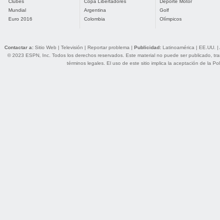
Clubes
Copa Libertadores
Deporte Motor
Mundial
Argentina
Golf
Euro 2016
Colombia
Olímpicos
Contactar a:
Sitio Web
|
Televisión
|
Reportar problema
|
Publicidad:
Latinoamérica
|
EE.UU.
|
© 2023 ESPN, Inc. Todos los derechos reservados. Este material no puede ser publicado, trans
términos legales
. El uso de este sitio implica la aceptación de la
Pol