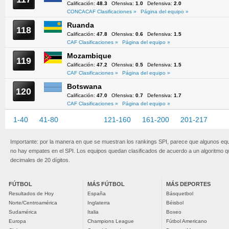
Calificación:
48.3
Ofensiva:
1.0
Defensiva:
2.0
CONCACAF Clasificaciones »
Página del equipo »
Ruanda
118
Calificación:
47.8
Ofensiva:
0.6
Defensiva:
1.5
CAF Clasificaciones »
Página del equipo »
Mozambique
119
Calificación:
47.2
Ofensiva:
0.5
Defensiva:
1.5
CAF Clasificaciones »
Página del equipo »
Botswana
120
Calificación:
47.0
Ofensiva:
0.7
Defensiva:
1.7
CAF Clasificaciones »
Página del equipo »
1-40
41-80
81-120
121-160
161-200
201-217
Importante: por la manera en que se muestran los rankings SPI, parece que algunos eq
no hay empates en el SPI. Los equipos quedan clasificados de acuerdo a un algoritmo 
decimales de 20 dígitos.
FÚTBOL
MÁS FÚTBOL
MÁS DEPORTES
Resultados de Hoy
España
Básquetbol
Norte/Centroamérica
Inglaterra
Béisbol
Sudamérica
Italia
Boxeo
Europa
Champions League
Fútbol Americano