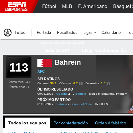
Fútbol
MLB
F. Americano
Básquet
Lucha Libre
Olímpicos
Más Deportes
Fútbol
Portada
Resultados
Ligas
Calendario
Tod
Última actualización:
oct 8, 2015
Guía de SPI
Elegir Confederación
Bahrein
113
AFC
SPI RATINGS
Último mes: 113
General:
50.3
Ofensiva:
0.7
Defensiva:
1.5
Último año: 91
ÚLTIMO RESULTADO
06/05/2026
Georgia
2 - 0
Bahrein
Men's International Friendly
PRÓXIMO PARTIDO
01/08/2027
Bahrein
v
Corea del Norte
07:00 EST
Todos los equipos
Por confederación
Orden Alfabético