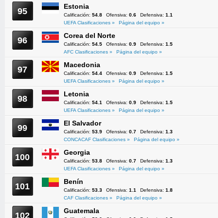
Estonia
95
Calificación:
54.8
Ofensiva:
0.6
Defensiva:
1.1
UEFA Clasificaciones »
Página del equipo »
Corea del Norte
96
Calificación:
54.5
Ofensiva:
0.9
Defensiva:
1.5
AFC Clasificaciones »
Página del equipo »
Macedonia
97
Calificación:
54.4
Ofensiva:
0.9
Defensiva:
1.5
UEFA Clasificaciones »
Página del equipo »
Letonia
98
Calificación:
54.1
Ofensiva:
0.9
Defensiva:
1.5
UEFA Clasificaciones »
Página del equipo »
El Salvador
99
Calificación:
53.9
Ofensiva:
0.7
Defensiva:
1.3
CONCACAF Clasificaciones »
Página del equipo »
Georgia
100
Calificación:
53.8
Ofensiva:
0.7
Defensiva:
1.3
UEFA Clasificaciones »
Página del equipo »
Benín
101
Calificación:
53.3
Ofensiva:
1.1
Defensiva:
1.8
CAF Clasificaciones »
Página del equipo »
Guatemala
102