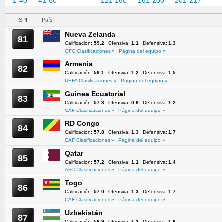
1-40
41-80
81-120
121-160
161-200
201-217
SPI
País
Nueva Zelanda
81
Calificación:
59.2
Ofensiva:
1.1
Defensiva:
1.3
OFC Clasificaciones »
Página del equipo »
Armenia
82
Calificación:
59.1
Ofensiva:
1.2
Defensiva:
1.5
UEFA Clasificaciones »
Página del equipo »
Guinea Ecuatorial
83
Calificación:
57.8
Ofensiva:
0.8
Defensiva:
1.2
CAF Clasificaciones »
Página del equipo »
RD Congo
84
Calificación:
57.8
Ofensiva:
1.3
Defensiva:
1.7
CAF Clasificaciones »
Página del equipo »
Qatar
85
Calificación:
57.2
Ofensiva:
1.1
Defensiva:
1.4
AFC Clasificaciones »
Página del equipo »
Togo
86
Calificación:
57.0
Ofensiva:
1.3
Defensiva:
1.7
CAF Clasificaciones »
Página del equipo »
Uzbekistán
87
Calificación:
56.9
Ofensiva:
1.2
Defensiva:
1.6