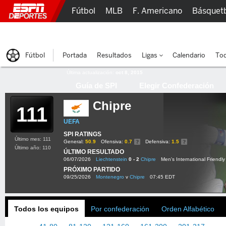
Fútbol
MLB
F. Americano
Básquet
Lucha Libre
Olímpicos
Más Deportes
Fútbol
Portada
Resultados
Ligas
Calendario
Tod
Última actualización:
oct 8, 2015
Guía de SPI
Elegir Confederación
Chipre
111
UEFA
SPI RATINGS
Último mes: 111
General:
50.9
Ofensiva:
0.7
Defensiva:
1.5
Último año: 110
ÚLTIMO RESULTADO
06/07/2026
Liechtenstein
0 - 2
Chipre
Men's International Friendly
PRÓXIMO PARTIDO
09/25/2026
Montenegro
v
Chipre
07:45 EDT
Todos los equipos
Por confederación
Orden Alfabético