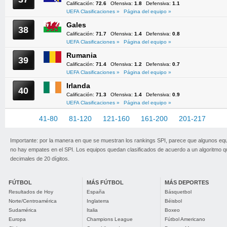
Calificación:
72.6
Ofensiva:
1.8
Defensiva:
1.1
UEFA Clasificaciones »
Página del equipo »
Gales
38
Calificación:
71.7
Ofensiva:
1.4
Defensiva:
0.8
UEFA Clasificaciones »
Página del equipo »
Rumania
39
Calificación:
71.4
Ofensiva:
1.2
Defensiva:
0.7
UEFA Clasificaciones »
Página del equipo »
Irlanda
40
Calificación:
71.3
Ofensiva:
1.4
Defensiva:
0.9
UEFA Clasificaciones »
Página del equipo »
1-40
41-80
81-120
121-160
161-200
201-217
Importante: por la manera en que se muestran los rankings SPI, parece que algunos eq
no hay empates en el SPI. Los equipos quedan clasificados de acuerdo a un algoritmo 
decimales de 20 dígitos.
FÚTBOL
MÁS FÚTBOL
MÁS DEPORTES
Resultados de Hoy
España
Básquetbol
Norte/Centroamérica
Inglaterra
Béisbol
Sudamérica
Italia
Boxeo
Europa
Champions League
Fútbol Americano