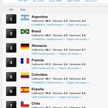
1-40
41-80
81-120
121-160
161-200
201-217
SPI
País
Argentina
1
Calificación:
88.5
Ofensiva:
2.5
Defensiva:
0.4
CONMEBOL Clasificaciones »
Página del equipo »
Brasil
2
Calificación:
88.5
Ofensiva:
2.9
Defensiva:
0.6
CONMEBOL Clasificaciones »
Página del equipo »
Alemania
3
Calificación:
88.1
Ofensiva:
3.0
Defensiva:
0.7
UEFA Clasificaciones »
Página del equipo »
Francia
4
Calificación:
87.0
Ofensiva:
2.6
Defensiva:
0.6
UEFA Clasificaciones »
Página del equipo »
Colombia
5
Calificación:
86.7
Ofensiva:
2.3
Defensiva:
0.4
CONMEBOL Clasificaciones »
Página del equipo »
España
6
Calificación:
85.8
Ofensiva:
2.4
Defensiva:
0.6
UEFA Clasificaciones »
Página del equipo »
Chile
7
Calificación:
84.7
Ofensiva:
2.3
Defensiva:
0.6