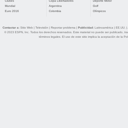
Clubes
Copa Libertadores
Deporte Motor
Mundial
Argentina
Golf
Euro 2016
Colombia
Olímpicos
Contactar a:
Sitio Web
|
Televisión
|
Reportar problema
|
Publicidad:
Latinoamérica
|
EE.UU.
|
© 2023 ESPN, Inc. Todos los derechos reservados. Este material no puede ser publicado, trans
términos legales
. El uso de este sitio implica la aceptación de la
Pol