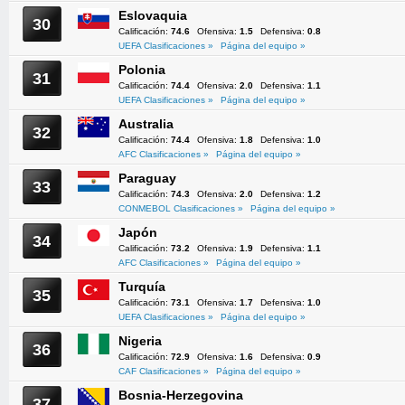
Eslovaquia
30
Calificación:
74.6
Ofensiva:
1.5
Defensiva:
0.8
UEFA Clasificaciones »
Página del equipo »
Polonia
31
Calificación:
74.4
Ofensiva:
2.0
Defensiva:
1.1
UEFA Clasificaciones »
Página del equipo »
Australia
32
Calificación:
74.4
Ofensiva:
1.8
Defensiva:
1.0
AFC Clasificaciones »
Página del equipo »
Paraguay
33
Calificación:
74.3
Ofensiva:
2.0
Defensiva:
1.2
CONMEBOL Clasificaciones »
Página del equipo »
Japón
34
Calificación:
73.2
Ofensiva:
1.9
Defensiva:
1.1
AFC Clasificaciones »
Página del equipo »
Turquía
35
Calificación:
73.1
Ofensiva:
1.7
Defensiva:
1.0
UEFA Clasificaciones »
Página del equipo »
Nigeria
36
Calificación:
72.9
Ofensiva:
1.6
Defensiva:
0.9
CAF Clasificaciones »
Página del equipo »
Bosnia-Herzegovina
37