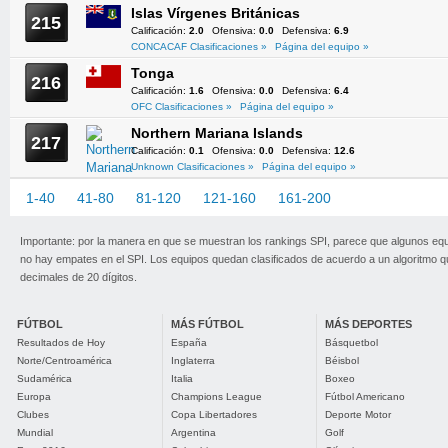
Islas Vírgenes Británicas
215
Calificación:
2.0
Ofensiva:
0.0
Defensiva:
6.9
CONCACAF Clasificaciones »
Página del equipo »
Tonga
216
Calificación:
1.6
Ofensiva:
0.0
Defensiva:
6.4
OFC Clasificaciones »
Página del equipo »
Northern Mariana Islands
217
Calificación:
0.1
Ofensiva:
0.0
Defensiva:
12.6
Unknown Clasificaciones »
Página del equipo »
1-40
41-80
81-120
121-160
161-200
201-217
Importante: por la manera en que se muestran los rankings SPI, parece que algunos eq
no hay empates en el SPI. Los equipos quedan clasificados de acuerdo a un algoritmo 
decimales de 20 dígitos.
FÚTBOL
MÁS FÚTBOL
MÁS DEPORTES
Resultados de Hoy
España
Básquetbol
Norte/Centroamérica
Inglaterra
Béisbol
Sudamérica
Italia
Boxeo
Europa
Champions League
Fútbol Americano
Clubes
Copa Libertadores
Deporte Motor
Mundial
Argentina
Golf