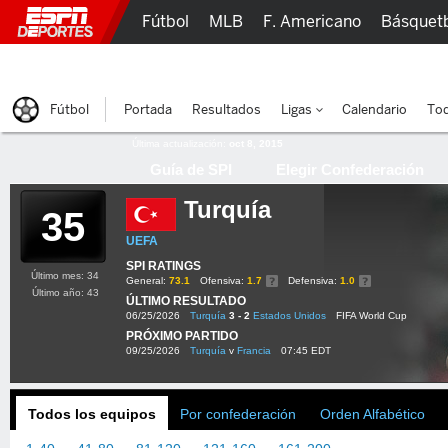
Fútbol
MLB
F. Americano
Básquet
Lucha Libre
Olímpicos
Más Deportes
Fútbol
Portada
Resultados
Ligas
Calendario
Tod
Última actualización:
oct 8, 2015
Guía de SPI
Elegir Confederación
Turquía
35
UEFA
SPI RATINGS
Último mes: 34
General:
73.1
Ofensiva:
1.7
Defensiva:
1.0
Último año: 43
ÚLTIMO RESULTADO
06/25/2026
Turquía
3 - 2
Estados Unidos
FIFA World Cup
PRÓXIMO PARTIDO
09/25/2026
Turquía
v
Francia
07:45 EDT
Todos los equipos
Por confederación
Orden Alfabético