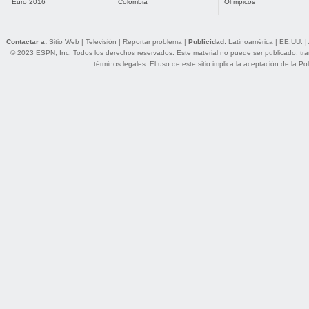
Euro 2016
Colombia
Olímpicos
Contactar a:
Sitio Web
|
Televisión
|
Reportar problema
|
Publicidad:
Latinoamérica
|
EE.UU.
|
© 2023 ESPN, Inc. Todos los derechos reservados. Este material no puede ser publicado, trans
términos legales
. El uso de este sitio implica la aceptación de la
Pol