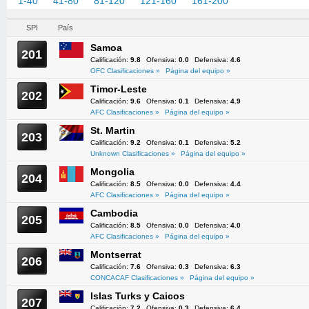
1-40
41-80
81-120
121-160
161-200
201-217
SPI
País
Samoa
201
Calificación:
9.8
Ofensiva:
0.0
Defensiva:
4.6
OFC Clasificaciones »
Página del equipo »
Timor-Leste
202
Calificación:
9.6
Ofensiva:
0.1
Defensiva:
4.9
AFC Clasificaciones »
Página del equipo »
St. Martin
203
Calificación:
9.2
Ofensiva:
0.1
Defensiva:
5.2
Unknown Clasificaciones »
Página del equipo »
Mongolia
204
Calificación:
8.5
Ofensiva:
0.0
Defensiva:
4.4
AFC Clasificaciones »
Página del equipo »
Cambodia
205
Calificación:
8.5
Ofensiva:
0.0
Defensiva:
4.0
AFC Clasificaciones »
Página del equipo »
Montserrat
206
Calificación:
7.6
Ofensiva:
0.3
Defensiva:
6.3
CONCACAF Clasificaciones »
Página del equipo »
Islas Turks y Caicos
207
Calificación:
7.2
Ofensiva:
0.3
Defensiva:
6.4