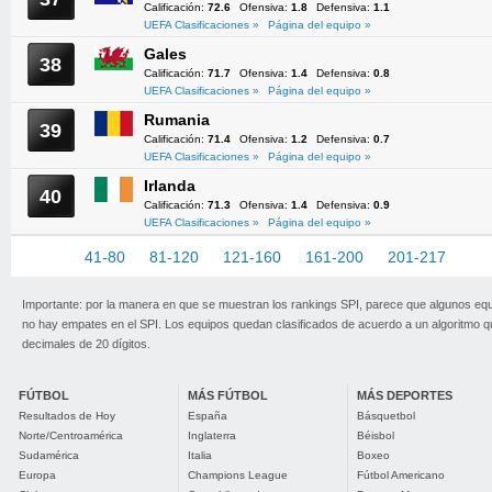
Calificación:
72.6
Ofensiva:
1.8
Defensiva:
1.1
UEFA Clasificaciones »
Página del equipo »
Gales
38
Calificación:
71.7
Ofensiva:
1.4
Defensiva:
0.8
UEFA Clasificaciones »
Página del equipo »
Rumania
39
Calificación:
71.4
Ofensiva:
1.2
Defensiva:
0.7
UEFA Clasificaciones »
Página del equipo »
Irlanda
40
Calificación:
71.3
Ofensiva:
1.4
Defensiva:
0.9
UEFA Clasificaciones »
Página del equipo »
1-40
41-80
81-120
121-160
161-200
201-217
Importante: por la manera en que se muestran los rankings SPI, parece que algunos eq
no hay empates en el SPI. Los equipos quedan clasificados de acuerdo a un algoritmo 
decimales de 20 dígitos.
FÚTBOL
MÁS FÚTBOL
MÁS DEPORTES
Resultados de Hoy
España
Básquetbol
Norte/Centroamérica
Inglaterra
Béisbol
Sudamérica
Italia
Boxeo
Europa
Champions League
Fútbol Americano