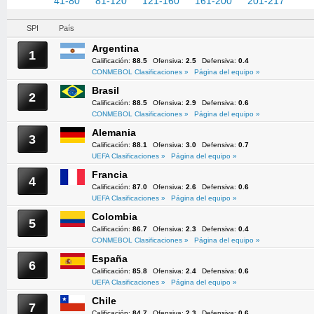
1-40
41-80
81-120
121-160
161-200
201-217
SPI
País
Argentina
1
Calificación:
88.5
Ofensiva:
2.5
Defensiva:
0.4
CONMEBOL Clasificaciones »
Página del equipo »
Brasil
2
Calificación:
88.5
Ofensiva:
2.9
Defensiva:
0.6
CONMEBOL Clasificaciones »
Página del equipo »
Alemania
3
Calificación:
88.1
Ofensiva:
3.0
Defensiva:
0.7
UEFA Clasificaciones »
Página del equipo »
Francia
4
Calificación:
87.0
Ofensiva:
2.6
Defensiva:
0.6
UEFA Clasificaciones »
Página del equipo »
Colombia
5
Calificación:
86.7
Ofensiva:
2.3
Defensiva:
0.4
CONMEBOL Clasificaciones »
Página del equipo »
España
6
Calificación:
85.8
Ofensiva:
2.4
Defensiva:
0.6
UEFA Clasificaciones »
Página del equipo »
Chile
7
Calificación:
84.7
Ofensiva:
2.3
Defensiva:
0.6