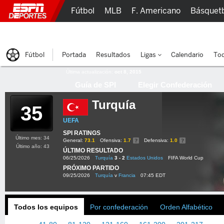
Fútbol
MLB
F. Americano
Básquet
Lucha Libre
Olímpicos
Más Deportes
Fútbol
Portada
Resultados
Ligas
Calendario
Tod
Última actualización:
oct 8, 2015
Guía de SPI
Elegir Confederación
Turquía
35
UEFA
SPI RATINGS
Último mes: 34
General:
73.1
Ofensiva:
1.7
Defensiva:
1.0
Último año: 43
ÚLTIMO RESULTADO
06/25/2026
Turquía
3 - 2
Estados Unidos
FIFA World Cup
PRÓXIMO PARTIDO
09/25/2026
Turquía
v
Francia
07:45 EDT
Todos los equipos
Por confederación
Orden Alfabético