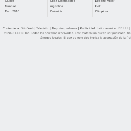
Clubes
Copa Libertadores
Deporte Motor
Mundial
Argentina
Golf
Euro 2016
Colombia
Olímpicos
Contactar a:
Sitio Web
|
Televisión
|
Reportar problema
|
Publicidad:
Latinoamérica
|
EE.UU.
|
© 2023 ESPN, Inc. Todos los derechos reservados. Este material no puede ser publicado, trans
términos legales
. El uso de este sitio implica la aceptación de la
Pol