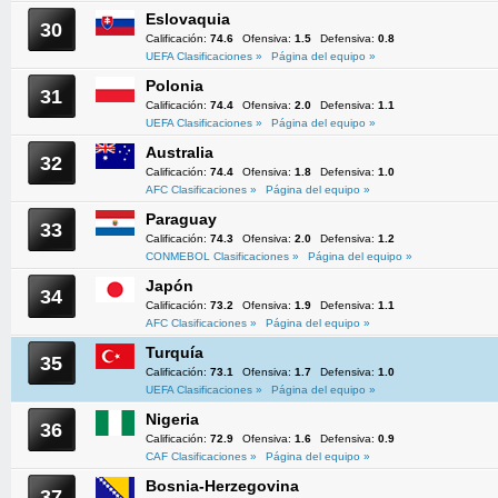
Eslovaquia
30
Calificación:
74.6
Ofensiva:
1.5
Defensiva:
0.8
UEFA Clasificaciones »
Página del equipo »
Polonia
31
Calificación:
74.4
Ofensiva:
2.0
Defensiva:
1.1
UEFA Clasificaciones »
Página del equipo »
Australia
32
Calificación:
74.4
Ofensiva:
1.8
Defensiva:
1.0
AFC Clasificaciones »
Página del equipo »
Paraguay
33
Calificación:
74.3
Ofensiva:
2.0
Defensiva:
1.2
CONMEBOL Clasificaciones »
Página del equipo »
Japón
34
Calificación:
73.2
Ofensiva:
1.9
Defensiva:
1.1
AFC Clasificaciones »
Página del equipo »
Turquía
35
Calificación:
73.1
Ofensiva:
1.7
Defensiva:
1.0
UEFA Clasificaciones »
Página del equipo »
Nigeria
36
Calificación:
72.9
Ofensiva:
1.6
Defensiva:
0.9
CAF Clasificaciones »
Página del equipo »
Bosnia-Herzegovina
37