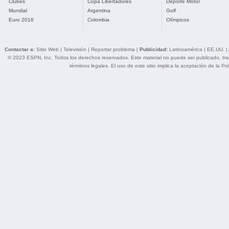
Clubes
Copa Libertadores
Deporte Motor
Mundial
Argentina
Golf
Euro 2016
Colombia
Olímpicos
Contactar a:
Sitio Web
|
Televisión
|
Reportar problema
|
Publicidad:
Latinoamérica
|
EE.UU.
|
© 2023 ESPN, Inc. Todos los derechos reservados. Este material no puede ser publicado, trans
términos legales
. El uso de este sitio implica la aceptación de la
Pol