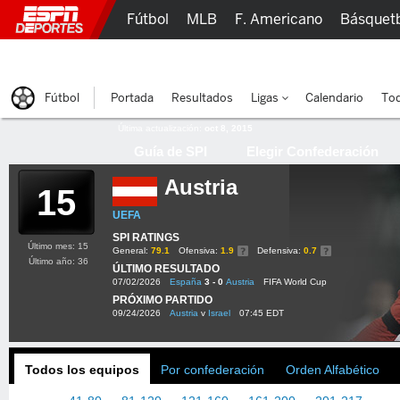
Fútbol
MLB
F. Americano
Básquet
Lucha Libre
Olímpicos
Más Deportes
Fútbol
Portada
Resultados
Ligas
Calendario
Tod
Última actualización:
oct 8, 2015
Guía de SPI
Elegir Confederación
Austria
15
UEFA
SPI RATINGS
Último mes: 15
General:
79.1
Ofensiva:
1.9
Defensiva:
0.7
Último año: 36
ÚLTIMO RESULTADO
07/02/2026
España
3 - 0
Austria
FIFA World Cup
PRÓXIMO PARTIDO
09/24/2026
Austria
v
Israel
07:45 EDT
Todos los equipos
Por confederación
Orden Alfabético