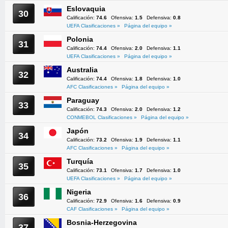
Eslovaquia
30
Calificación:
74.6
Ofensiva:
1.5
Defensiva:
0.8
UEFA Clasificaciones »
Página del equipo »
Polonia
31
Calificación:
74.4
Ofensiva:
2.0
Defensiva:
1.1
UEFA Clasificaciones »
Página del equipo »
Australia
32
Calificación:
74.4
Ofensiva:
1.8
Defensiva:
1.0
AFC Clasificaciones »
Página del equipo »
Paraguay
33
Calificación:
74.3
Ofensiva:
2.0
Defensiva:
1.2
CONMEBOL Clasificaciones »
Página del equipo »
Japón
34
Calificación:
73.2
Ofensiva:
1.9
Defensiva:
1.1
AFC Clasificaciones »
Página del equipo »
Turquía
35
Calificación:
73.1
Ofensiva:
1.7
Defensiva:
1.0
UEFA Clasificaciones »
Página del equipo »
Nigeria
36
Calificación:
72.9
Ofensiva:
1.6
Defensiva:
0.9
CAF Clasificaciones »
Página del equipo »
Bosnia-Herzegovina
37