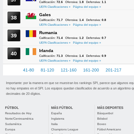
Calificación:
72.6
Ofensiva:
1.8
Defensiva:
1.1
UEFA Clasificaciones »
Página del equipo »
Gales
38
Calificación:
71.7
Ofensiva:
1.4
Defensiva:
0.8
UEFA Clasificaciones »
Página del equipo »
Rumania
39
Calificación:
71.4
Ofensiva:
1.2
Defensiva:
0.7
UEFA Clasificaciones »
Página del equipo »
Irlanda
40
Calificación:
71.3
Ofensiva:
1.4
Defensiva:
0.9
UEFA Clasificaciones »
Página del equipo »
1-40
41-80
81-120
121-160
161-200
201-217
Importante: por la manera en que se muestran los rankings SPI, parece que algunos eq
no hay empates en el SPI. Los equipos quedan clasificados de acuerdo a un algoritmo 
decimales de 20 dígitos.
FÚTBOL
MÁS FÚTBOL
MÁS DEPORTES
Resultados de Hoy
España
Básquetbol
Norte/Centroamérica
Inglaterra
Béisbol
Sudamérica
Italia
Boxeo
Europa
Champions League
Fútbol Americano