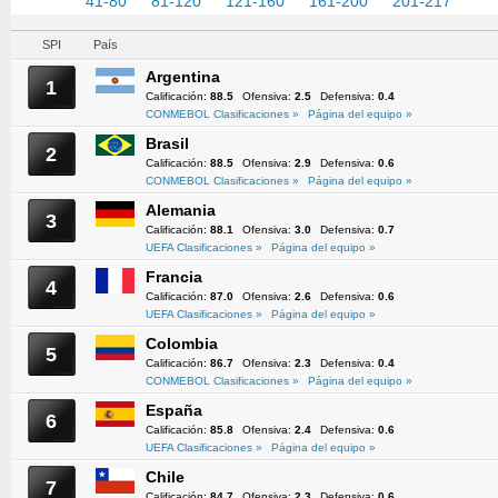
1-40
41-80
81-120
121-160
161-200
201-217
SPI
País
Argentina
1
Calificación:
88.5
Ofensiva:
2.5
Defensiva:
0.4
CONMEBOL Clasificaciones »
Página del equipo »
Brasil
2
Calificación:
88.5
Ofensiva:
2.9
Defensiva:
0.6
CONMEBOL Clasificaciones »
Página del equipo »
Alemania
3
Calificación:
88.1
Ofensiva:
3.0
Defensiva:
0.7
UEFA Clasificaciones »
Página del equipo »
Francia
4
Calificación:
87.0
Ofensiva:
2.6
Defensiva:
0.6
UEFA Clasificaciones »
Página del equipo »
Colombia
5
Calificación:
86.7
Ofensiva:
2.3
Defensiva:
0.4
CONMEBOL Clasificaciones »
Página del equipo »
España
6
Calificación:
85.8
Ofensiva:
2.4
Defensiva:
0.6
UEFA Clasificaciones »
Página del equipo »
Chile
7
Calificación:
84.7
Ofensiva:
2.3
Defensiva:
0.6