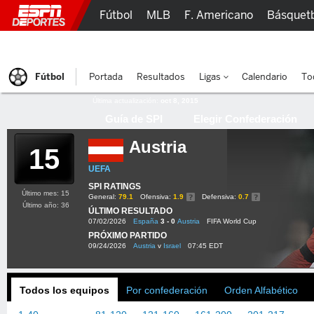
Fútbol
MLB
F. Americano
Básquet
Lucha Libre
Olímpicos
Más Deportes
Fútbol
Portada
Resultados
Ligas
Calendario
To
Última actualización:
oct 8, 2015
Guía de SPI
Elegir Confederación
Austria
15
UEFA
SPI RATINGS
Último mes: 15
General:
79.1
Ofensiva:
1.9
Defensiva:
0.7
Último año: 36
ÚLTIMO RESULTADO
07/02/2026
España
3 - 0
Austria
FIFA World Cup
PRÓXIMO PARTIDO
09/24/2026
Austria
v
Israel
07:45 EDT
Todos los equipos
Por confederación
Orden Alfabético