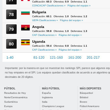
Calificación:
60.3
Ofensiva:
0.9
Defensiva:
1.1
CONCACAF Clasificaciones »
Página del equipo »
Bulgaria
78
Calificación:
60.1
Ofensiva:
1.0
Defensiva:
1.2
UEFA Clasificaciones »
Página del equipo »
Angola
79
Calificación:
59.8
Ofensiva:
1.0
Defensiva:
1.3
CAF Clasificaciones »
Página del equipo »
Uganda
80
Calificación:
59.4
Ofensiva:
0.8
Defensiva:
1.1
CAF Clasificaciones »
Página del equipo »
1-40
41-80
81-120
121-160
161-200
201-217
Importante: por la manera en que se muestran los rankings SPI, parece que algunos eq
no hay empates en el SPI. Los equipos quedan clasificados de acuerdo a un algoritmo 
decimales de 20 dígitos.
FÚTBOL
MÁS FÚTBOL
MÁS DEPORTES
Resultados de Hoy
España
Básquetbol
Norte/Centroamérica
Inglaterra
Béisbol
Sudamérica
Italia
Boxeo
Europa
Champions League
Fútbol Americano