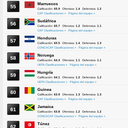
Marruecos
55
Calificación:
65.9
Ofensiva:
1.4
Defensiva:
1.2
CAF Clasificaciones »
Página del equipo »
Sudáfrica
56
Calificación:
65.7
Ofensiva:
1.2
Defensiva:
1.1
CAF Clasificaciones »
Página del equipo »
Honduras
57
Calificación:
65.5
Ofensiva:
1.4
Defensiva:
1.3
CONCACAF Clasificaciones »
Página del equipo »
Noruega
58
Calificación:
64.3
Ofensiva:
1.1
Defensiva:
1.1
UEFA Clasificaciones »
Página del equipo »
Hungría
59
Calificación:
64.1
Ofensiva:
1.2
Defensiva:
1.2
UEFA Clasificaciones »
Página del equipo »
Guinea
60
Calificación:
63.9
Ofensiva:
1.3
Defensiva:
1.3
CAF Clasificaciones »
Página del equipo »
Jamaica
61
Calificación:
63.8
Ofensiva:
1.2
Defensiva:
1.2
CONCACAF Clasificaciones »
Página del equipo »
Túnez
62