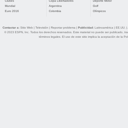
Clubes
Copa Libertadores
Deporte Motor
Mundial
Argentina
Golf
Euro 2016
Colombia
Olímpicos
Contactar a:
Sitio Web
|
Televisión
|
Reportar problema
|
Publicidad:
Latinoamérica
|
EE.UU.
|
© 2023 ESPN, Inc. Todos los derechos reservados. Este material no puede ser publicado, trans
términos legales
. El uso de este sitio implica la aceptación de la
Pol