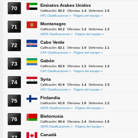
Emiratos Arabes Unidos
70
Calificación:
62.2
Ofensiva:
1.4
Defensiva:
1.5
AFC Clasificaciones »
Página del equipo »
Montenegro
71
Calificación:
62.2
Ofensiva:
1.2
Defensiva:
1.3
UEFA Clasificaciones »
Página del equipo »
Cabo Verde
72
Calificación:
62.1
Ofensiva:
1.0
Defensiva:
1.1
CAF Clasificaciones »
Página del equipo »
Gabón
73
Calificación:
62.0
Ofensiva:
1.2
Defensiva:
1.3
CAF Clasificaciones »
Página del equipo »
Syria
74
Calificación:
61.6
Ofensiva:
1.4
Defensiva:
1.5
AFC Clasificaciones »
Página del equipo »
Finlandia
75
Calificación:
61.0
Ofensiva:
1.0
Defensiva:
1.2
UEFA Clasificaciones »
Página del equipo »
Bielorrusia
76
Calificación:
60.4
Ofensiva:
1.4
Defensiva:
1.5
UEFA Clasificaciones »
Página del equipo »
Canadá
77