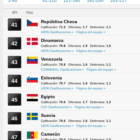
1-40
41-80
81-120
121-160
161-200
201-217
SPI
País
República Checa
41
Calificación:
71.2
Ofensiva:
1.7
Defensiva:
1.1
UEFA Clasificaciones »
Página del equipo »
Dinamarca
42
Calificación:
70.8
Ofensiva:
1.5
Defensiva:
1.0
UEFA Clasificaciones »
Página del equipo »
Venezuela
43
Calificación:
70.8
Ofensiva:
1.6
Defensiva:
1.1
CONMEBOL Clasificaciones »
Página del equipo »
Eslovenia
44
Calificación:
70.7
Ofensiva:
1.6
Defensiva:
1.1
UEFA Clasificaciones »
Página del equipo »
Egipto
45
Calificación:
70.6
Ofensiva:
1.7
Defensiva:
1.2
CAF Clasificaciones »
Página del equipo »
Suecia
46
Calificación:
70.6
Ofensiva:
1.6
Defensiva:
1.1
UEFA Clasificaciones »
Página del equipo »
Camerún
47
Calificación:
70.0
Ofensiva:
1.4
Defensiva:
1.0