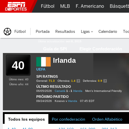
Fútbol
MLB
F. Americano
Básquet
Lucha Libre
Olímpicos
Más Deportes
Fútbol
Portada
Resultados
Ligas
Calendario
Tod
Última actualización:
oct 8, 2015
Guía de SPI
Elegir Confederación
Irlanda
40
UEFA
SPI RATINGS
Último mes: 40
General:
71.3
Ofensiva:
1.4
Defensiva:
0.9
Último año: 44
ÚLTIMO RESULTADO
06/05/2026
Canadá
1 - 1
Irlanda
Men's International Friendly
PRÓXIMO PARTIDO
09/24/2026
Kosovo v
Irlanda
07:45 EDT
Todos los equipos
Por confederación
Orden Alfabético