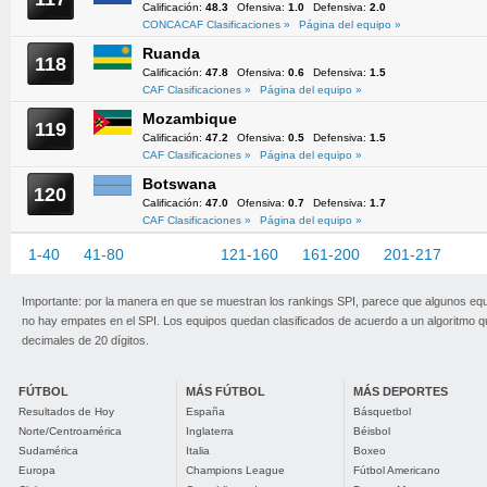
Calificación:
48.3
Ofensiva:
1.0
Defensiva:
2.0
CONCACAF Clasificaciones »
Página del equipo »
Ruanda
118
Calificación:
47.8
Ofensiva:
0.6
Defensiva:
1.5
CAF Clasificaciones »
Página del equipo »
Mozambique
119
Calificación:
47.2
Ofensiva:
0.5
Defensiva:
1.5
CAF Clasificaciones »
Página del equipo »
Botswana
120
Calificación:
47.0
Ofensiva:
0.7
Defensiva:
1.7
CAF Clasificaciones »
Página del equipo »
1-40
41-80
81-120
121-160
161-200
201-217
Importante: por la manera en que se muestran los rankings SPI, parece que algunos eq
no hay empates en el SPI. Los equipos quedan clasificados de acuerdo a un algoritmo 
decimales de 20 dígitos.
FÚTBOL
MÁS FÚTBOL
MÁS DEPORTES
Resultados de Hoy
España
Básquetbol
Norte/Centroamérica
Inglaterra
Béisbol
Sudamérica
Italia
Boxeo
Europa
Champions League
Fútbol Americano