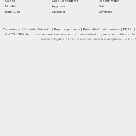
Clubes
Copa Libertadores
Deporte Motor
Mundial
Argentina
Golf
Euro 2016
Colombia
Olímpicos
Contactar a:
Sitio Web
|
Televisión
|
Reportar problema
|
Publicidad:
Latinoamérica
|
EE.UU.
|
© 2023 ESPN, Inc. Todos los derechos reservados. Este material no puede ser publicado, trans
términos legales
. El uso de este sitio implica la aceptación de la
Pol