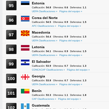
Estonia
95
Calificación:
54.8
Ofensiva:
0.6
Defensiva:
1.1
UEFA Clasificaciones »
Página del equipo »
Corea del Norte
96
Calificación:
54.5
Ofensiva:
0.9
Defensiva:
1.5
AFC Clasificaciones »
Página del equipo »
Macedonia
97
Calificación:
54.4
Ofensiva:
0.9
Defensiva:
1.5
UEFA Clasificaciones »
Página del equipo »
Letonia
98
Calificación:
54.1
Ofensiva:
0.9
Defensiva:
1.5
UEFA Clasificaciones »
Página del equipo »
El Salvador
99
Calificación:
53.9
Ofensiva:
0.7
Defensiva:
1.3
CONCACAF Clasificaciones »
Página del equipo »
Georgia
100
Calificación:
53.8
Ofensiva:
0.7
Defensiva:
1.3
UEFA Clasificaciones »
Página del equipo »
Benín
101
Calificación:
53.3
Ofensiva:
1.1
Defensiva:
1.8
CAF Clasificaciones »
Página del equipo »
Guatemala
102