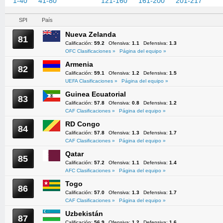
1-40
41-80
81-120
121-160
161-200
201-217
SPI
País
Nueva Zelanda
81
Calificación:
59.2
Ofensiva:
1.1
Defensiva:
1.3
OFC Clasificaciones »
Página del equipo »
Armenia
82
Calificación:
59.1
Ofensiva:
1.2
Defensiva:
1.5
UEFA Clasificaciones »
Página del equipo »
Guinea Ecuatorial
83
Calificación:
57.8
Ofensiva:
0.8
Defensiva:
1.2
CAF Clasificaciones »
Página del equipo »
RD Congo
84
Calificación:
57.8
Ofensiva:
1.3
Defensiva:
1.7
CAF Clasificaciones »
Página del equipo »
Qatar
85
Calificación:
57.2
Ofensiva:
1.1
Defensiva:
1.4
AFC Clasificaciones »
Página del equipo »
Togo
86
Calificación:
57.0
Ofensiva:
1.3
Defensiva:
1.7
CAF Clasificaciones »
Página del equipo »
Uzbekistán
87
Calificación:
56.9
Ofensiva:
1.2
Defensiva:
1.6