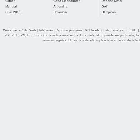
Clubes
Copa Libertadores
Deporte Motor
Mundial
Argentina
Golf
Euro 2016
Colombia
Olímpicos
Contactar a:
Sitio Web
|
Televisión
|
Reportar problema
|
Publicidad:
Latinoamérica
|
EE.UU.
|
© 2023 ESPN, Inc. Todos los derechos reservados. Este material no puede ser publicado, trans
términos legales
. El uso de este sitio implica la aceptación de la
Pol