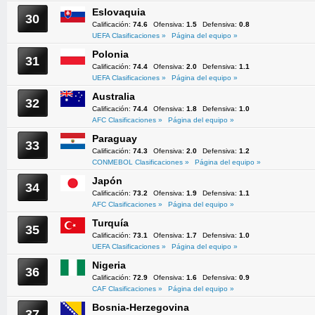
Eslovaquia
30
Calificación:
74.6
Ofensiva:
1.5
Defensiva:
0.8
UEFA Clasificaciones »
Página del equipo »
Polonia
31
Calificación:
74.4
Ofensiva:
2.0
Defensiva:
1.1
UEFA Clasificaciones »
Página del equipo »
Australia
32
Calificación:
74.4
Ofensiva:
1.8
Defensiva:
1.0
AFC Clasificaciones »
Página del equipo »
Paraguay
33
Calificación:
74.3
Ofensiva:
2.0
Defensiva:
1.2
CONMEBOL Clasificaciones »
Página del equipo »
Japón
34
Calificación:
73.2
Ofensiva:
1.9
Defensiva:
1.1
AFC Clasificaciones »
Página del equipo »
Turquía
35
Calificación:
73.1
Ofensiva:
1.7
Defensiva:
1.0
UEFA Clasificaciones »
Página del equipo »
Nigeria
36
Calificación:
72.9
Ofensiva:
1.6
Defensiva:
0.9
CAF Clasificaciones »
Página del equipo »
Bosnia-Herzegovina
37