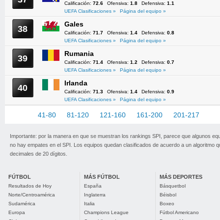
Calificación:
72.6
Ofensiva:
1.8
Defensiva:
1.1
UEFA Clasificaciones »
Página del equipo »
Gales
38
Calificación:
71.7
Ofensiva:
1.4
Defensiva:
0.8
UEFA Clasificaciones »
Página del equipo »
Rumania
39
Calificación:
71.4
Ofensiva:
1.2
Defensiva:
0.7
UEFA Clasificaciones »
Página del equipo »
Irlanda
40
Calificación:
71.3
Ofensiva:
1.4
Defensiva:
0.9
UEFA Clasificaciones »
Página del equipo »
1-40
41-80
81-120
121-160
161-200
201-217
Importante: por la manera en que se muestran los rankings SPI, parece que algunos eq
no hay empates en el SPI. Los equipos quedan clasificados de acuerdo a un algoritmo 
decimales de 20 dígitos.
FÚTBOL
MÁS FÚTBOL
MÁS DEPORTES
Resultados de Hoy
España
Básquetbol
Norte/Centroamérica
Inglaterra
Béisbol
Sudamérica
Italia
Boxeo
Europa
Champions League
Fútbol Americano