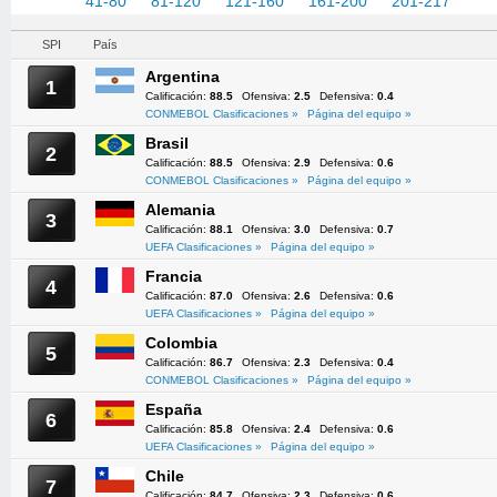
1-40
41-80
81-120
121-160
161-200
201-217
SPI
País
Argentina
1
Calificación:
88.5
Ofensiva:
2.5
Defensiva:
0.4
CONMEBOL Clasificaciones »
Página del equipo »
Brasil
2
Calificación:
88.5
Ofensiva:
2.9
Defensiva:
0.6
CONMEBOL Clasificaciones »
Página del equipo »
Alemania
3
Calificación:
88.1
Ofensiva:
3.0
Defensiva:
0.7
UEFA Clasificaciones »
Página del equipo »
Francia
4
Calificación:
87.0
Ofensiva:
2.6
Defensiva:
0.6
UEFA Clasificaciones »
Página del equipo »
Colombia
5
Calificación:
86.7
Ofensiva:
2.3
Defensiva:
0.4
CONMEBOL Clasificaciones »
Página del equipo »
España
6
Calificación:
85.8
Ofensiva:
2.4
Defensiva:
0.6
UEFA Clasificaciones »
Página del equipo »
Chile
7
Calificación:
84.7
Ofensiva:
2.3
Defensiva:
0.6