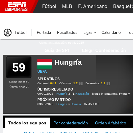
Fútbol
MLB
F. Americano
Básquet
Lucha Libre
Olímpicos
Más Deportes
Fútbol
Portada
Resultados
Ligas
Calendario
Tod
Última actualización:
oct 8, 2015
Guía de SPI
Elegir Confederación
Hungría
59
UEFA
SPI RATINGS
Último mes: 59
General:
64.1
Ofensiva:
1.2
Defensiva:
1.2
Último año: 70
ÚLTIMO RESULTADO
06/09/2026
Hungría
3 - 1
Kazajstán
Men's International Friendly
PRÓXIMO PARTIDO
09/25/2026
Hungría
v
Ucrania
07:45 EDT
Todos los equipos
Por confederación
Orden Alfabético