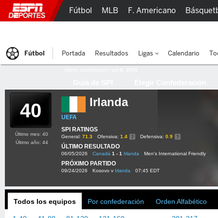
Fútbol
MLB
F. Americano
Básquet
Lucha Libre
Olímpicos
Más Deportes
Fútbol
Portada
Resultados
Ligas
Calendario
To
Última actualización:
oct 8, 2015
Guía de SPI
Elegir Confederación
Irlanda
40
UEFA
SPI RATINGS
Último mes: 40
General:
71.3
Ofensiva:
1.4
Defensiva:
0.9
Último año: 44
ÚLTIMO RESULTADO
06/05/2026
Canadá
1 - 1
Irlanda
Men's International Friendly
PRÓXIMO PARTIDO
09/24/2026
Kosovo v
Irlanda
07:45 EDT
Todos los equipos
Por confederación
Orden Alfabético