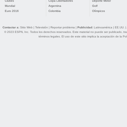
Clubes
Copa Libertadores
Deporte Motor
Mundial
Argentina
Golf
Euro 2016
Colombia
Olímpicos
Contactar a:
Sitio Web
|
Televisión
|
Reportar problema
|
Publicidad:
Latinoamérica
|
EE.UU.
|
© 2023 ESPN, Inc. Todos los derechos reservados. Este material no puede ser publicado, trans
términos legales
. El uso de este sitio implica la aceptación de la
Pol