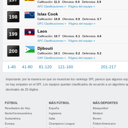
Calificación:
11.3
Ofensiva:
0.0
Defensiva:
3.9
AFC Clasificaciones »
Página del equipo »
Islas Cook
198
Calificación:
10.8
Ofensiva:
0.0
Defensiva:
3.7
OFC Clasificaciones »
Página del equipo »
Laos
199
Calificación:
10.7
Ofensiva:
0.1
Defensiva:
4.6
AFC Clasificaciones »
Página del equipo »
Djibouti
200
Calificación:
10.1
Ofensiva:
0.2
Defensiva:
5.2
CAF Clasificaciones »
Página del equipo »
1-40
41-80
81-120
121-160
161-200
201-217
Importante: por la manera en que se muestran los rankings SPI, parece que algunos eq
no hay empates en el SPI. Los equipos quedan clasificados de acuerdo a un algoritmo 
decimales de 20 dígitos.
FÚTBOL
MÁS FÚTBOL
MÁS DEPORTES
Resultados de Hoy
España
Básquetbol
Norte/Centroamérica
Inglaterra
Béisbol
Sudamérica
Italia
Boxeo
Europa
Champions League
Fútbol Americano