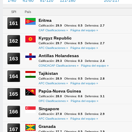
1-40
41-80
81-120
121-160
161-200
201-217
SPI
País
Eritrea
161
Calificación:
29.9
Ofensiva:
0.5
Defensiva:
2.7
CAF Clasificaciones »
Página del equipo »
Kyrgyz Republic
162
Calificación:
29.7
Ofensiva:
0.5
Defensiva:
2.7
AFC Clasificaciones »
Página del equipo »
Antillas Holandesas
163
Calificación:
29.3
Ofensiva:
0.3
Defensiva:
2.4
CONCACAF Clasificaciones »
Página del equipo »
Tajikistan
164
Calificación:
28.9
Ofensiva:
0.5
Defensiva:
2.8
AFC Clasificaciones »
Página del equipo »
Papúa-Nueva Guinea
165
Calificación:
28.0
Ofensiva:
0.6
Defensiva:
3.1
OFC Clasificaciones »
Página del equipo »
Singapore
166
Calificación:
27.8
Ofensiva:
0.5
Defensiva:
2.9
AFC Clasificaciones »
Página del equipo »
Granada
167
Calificación:
27.7
Ofensiva:
0.5
Defensiva:
2.9