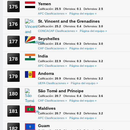
Yemen
175
Calificación:
25.5
Ofensiva:
0.1
Defensiva:
2.5
AFC Clasificaciones »
Página del equipo »
St. Vincent and the Grenadines
176
Calificación:
25.2
Ofensiva:
0.4
Defensiva:
3.0
CONCACAF Clasificaciones »
Página del equipo »
Seychelles
177
Calificación:
23.4
Ofensiva:
0.3
Defensiva:
3.0
CAF Clasificaciones »
Página del equipo »
India
178
Calificación:
22.9
Ofensiva:
0.3
Defensiva:
3.2
AFC Clasificaciones »
Página del equipo »
Andorra
179
Calificación:
20.9
Ofensiva:
0.2
Defensiva:
3.2
UEFA Clasificaciones »
Página del equipo »
São Tomé and Príncipe
180
Calificación:
20.7
Ofensiva:
0.4
Defensiva:
3.6
CAF Clasificaciones »
Página del equipo »
Maldives
181
Calificación:
20.7
Ofensiva:
0.2
Defensiva:
3.2
AFC Clasificaciones »
Página del equipo »
Guam
182