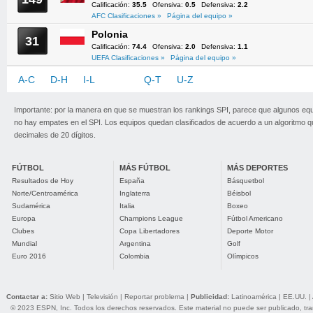
Calificación:
35.5
Ofensiva:
0.5
Defensiva:
2.2
AFC Clasificaciones »
Página del equipo »
Polonia
31
Calificación:
74.4
Ofensiva:
2.0
Defensiva:
1.1
UEFA Clasificaciones »
Página del equipo »
A-C
D-H
I-L
M-P
Q-T
U-Z
Importante: por la manera en que se muestran los rankings SPI, parece que algunos eq
no hay empates en el SPI. Los equipos quedan clasificados de acuerdo a un algoritmo 
decimales de 20 dígitos.
FÚTBOL
MÁS FÚTBOL
MÁS DEPORTES
Resultados de Hoy
España
Básquetbol
Norte/Centroamérica
Inglaterra
Béisbol
Sudamérica
Italia
Boxeo
Europa
Champions League
Fútbol Americano
Clubes
Copa Libertadores
Deporte Motor
Mundial
Argentina
Golf
Euro 2016
Colombia
Olímpicos
Contactar a:
Sitio Web
|
Televisión
|
Reportar problema
|
Publicidad:
Latinoamérica
|
EE.UU.
|
© 2023 ESPN, Inc. Todos los derechos reservados. Este material no puede ser publicado, trans