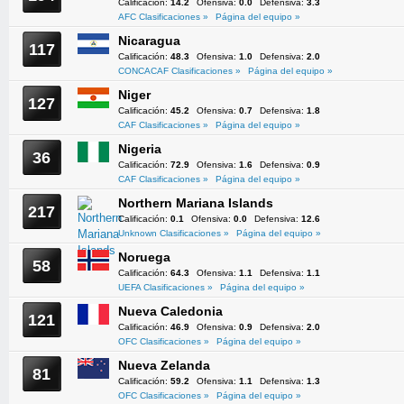
Calificación:
14.2
Ofensiva:
0.0
Defensiva:
3.3
AFC Clasificaciones »
Página del equipo »
Nicaragua
117
Calificación:
48.3
Ofensiva:
1.0
Defensiva:
2.0
CONCACAF Clasificaciones »
Página del equipo »
Niger
127
Calificación:
45.2
Ofensiva:
0.7
Defensiva:
1.8
CAF Clasificaciones »
Página del equipo »
Nigeria
36
Calificación:
72.9
Ofensiva:
1.6
Defensiva:
0.9
CAF Clasificaciones »
Página del equipo »
Northern Mariana Islands
217
Calificación:
0.1
Ofensiva:
0.0
Defensiva:
12.6
Unknown Clasificaciones »
Página del equipo »
Noruega
58
Calificación:
64.3
Ofensiva:
1.1
Defensiva:
1.1
UEFA Clasificaciones »
Página del equipo »
Nueva Caledonia
121
Calificación:
46.9
Ofensiva:
0.9
Defensiva:
2.0
OFC Clasificaciones »
Página del equipo »
Nueva Zelanda
81
Calificación:
59.2
Ofensiva:
1.1
Defensiva:
1.3
OFC Clasificaciones »
Página del equipo »