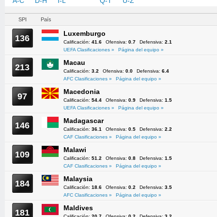
A-C
D-H
I-L
M-P
Q-T
U-Z
SPI
País
Luxemburgo
136
Calificación:
41.6
Ofensiva:
0.7
Defensiva:
2.1
UEFA Clasificaciones »
Página del equipo »
Macau
213
Calificación:
3.2
Ofensiva:
0.0
Defensiva:
6.4
AFC Clasificaciones »
Página del equipo »
Macedonia
97
Calificación:
54.4
Ofensiva:
0.9
Defensiva:
1.5
UEFA Clasificaciones »
Página del equipo »
Madagascar
146
Calificación:
36.1
Ofensiva:
0.5
Defensiva:
2.2
CAF Clasificaciones »
Página del equipo »
Malawi
109
Calificación:
51.2
Ofensiva:
0.8
Defensiva:
1.5
CAF Clasificaciones »
Página del equipo »
Malaysia
184
Calificación:
18.6
Ofensiva:
0.2
Defensiva:
3.5
AFC Clasificaciones »
Página del equipo »
Maldives
181
Calificación:
20.7
Ofensiva:
0.2
Defensiva:
3.2