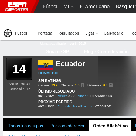
Fútbol
MLB
F. Americano
Básquet
Lucha Libre
Olímpicos
Más Deportes
Fútbol
Portada
Resultados
Ligas
Calendario
Tod
Última actualización:
oct 8, 2015
Guía de SPI
Elegir Confederación
Ecuador
14
CONMEBOL
SPI RATINGS
Último mes: 14
General:
79.2
Ofensiva:
1.9
Defensiva:
0.7
Último año: 12
ÚLTIMO RESULTADO
06/30/2026
México
2 - 0
Ecuador
FIFA World Cup
PRÓXIMO PARTIDO
09/24/2026
Corea del Sur
v
Ecuador
07:00 EDT
Todos los equipos
Por confederación
Orden Alfabético