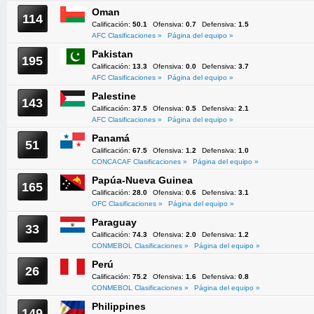
Oman
114
Calificación:
50.1
Ofensiva:
0.7
Defensiva:
1.5
AFC Clasificaciones »
Página del equipo »
Pakistan
195
Calificación:
13.3
Ofensiva:
0.0
Defensiva:
3.7
AFC Clasificaciones »
Página del equipo »
Palestine
143
Calificación:
37.5
Ofensiva:
0.5
Defensiva:
2.1
AFC Clasificaciones »
Página del equipo »
Panamá
51
Calificación:
67.5
Ofensiva:
1.2
Defensiva:
1.0
CONCACAF Clasificaciones »
Página del equipo »
Papúa-Nueva Guinea
165
Calificación:
28.0
Ofensiva:
0.6
Defensiva:
3.1
OFC Clasificaciones »
Página del equipo »
Paraguay
33
Calificación:
74.3
Ofensiva:
2.0
Defensiva:
1.2
CONMEBOL Clasificaciones »
Página del equipo »
Perú
26
Calificación:
75.2
Ofensiva:
1.6
Defensiva:
0.8
CONMEBOL Clasificaciones »
Página del equipo »
Philippines
149