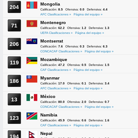
Mongolia
204
Calificación:
8.5
Ofensiva:
0.0
Defensiva:
4.4
AFC Clasificaciones »
Página del equipo »
Montenegro
71
Calificación:
62.2
Ofensiva:
1.2
Defensiva:
1.3
UEFA Clasificaciones »
Página del equipo »
Montserrat
206
Calificación:
7.6
Ofensiva:
0.3
Defensiva:
6.3
CONCACAF Clasificaciones »
Página del equipo »
Mozambique
119
Calificación:
47.2
Ofensiva:
0.5
Defensiva:
1.5
CAF Clasificaciones »
Página del equipo »
Myanmar
186
Calificación:
17.0
Ofensiva:
0.1
Defensiva:
3.4
AFC Clasificaciones »
Página del equipo »
México
13
Calificación:
80.0
Ofensiva:
2.0
Defensiva:
0.7
CONCACAF Clasificaciones »
Página del equipo »
Namibia
123
Calificación:
45.9
Ofensiva:
0.6
Defensiva:
1.6
CAF Clasificaciones »
Página del equipo »
Nepal
194