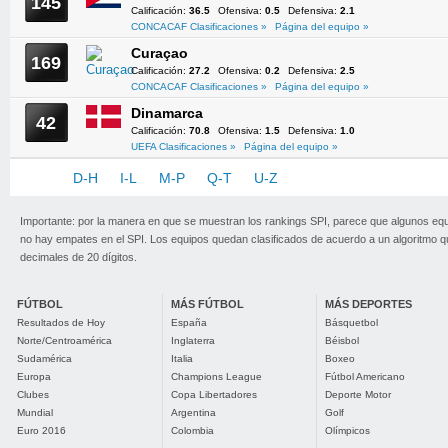
145
Calificación:
36.5
Ofensiva:
0.5
Defensiva:
2.1
CONCACAF Clasificaciones »
Página del equipo »
Curaçao
169
Calificación:
27.2
Ofensiva:
0.2
Defensiva:
2.5
CONCACAF Clasificaciones »
Página del equipo »
Dinamarca
42
Calificación:
70.8
Ofensiva:
1.5
Defensiva:
1.0
UEFA Clasificaciones »
Página del equipo »
A-C
D-H
I-L
M-P
Q-T
U-Z
Importante: por la manera en que se muestran los rankings SPI, parece que algunos eq
no hay empates en el SPI. Los equipos quedan clasificados de acuerdo a un algoritmo 
decimales de 20 dígitos.
FÚTBOL
MÁS FÚTBOL
MÁS DEPORTES
Resultados de Hoy
España
Básquetbol
Norte/Centroamérica
Inglaterra
Béisbol
Sudamérica
Italia
Boxeo
Europa
Champions League
Fútbol Americano
Clubes
Copa Libertadores
Deporte Motor
Mundial
Argentina
Golf
Euro 2016
Colombia
Olímpicos