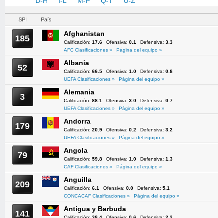
A-C
D-H
I-L
M-P
Q-T
U-Z
SPI
País
Afghanistan
185
Calificación:
17.6
Ofensiva:
0.1
Defensiva:
3.3
AFC Clasificaciones »
Página del equipo »
Albania
52
Calificación:
66.5
Ofensiva:
1.0
Defensiva:
0.8
UEFA Clasificaciones »
Página del equipo »
Alemania
3
Calificación:
88.1
Ofensiva:
3.0
Defensiva:
0.7
UEFA Clasificaciones »
Página del equipo »
Andorra
179
Calificación:
20.9
Ofensiva:
0.2
Defensiva:
3.2
UEFA Clasificaciones »
Página del equipo »
Angola
79
Calificación:
59.8
Ofensiva:
1.0
Defensiva:
1.3
CAF Clasificaciones »
Página del equipo »
Anguilla
209
Calificación:
6.1
Ofensiva:
0.0
Defensiva:
5.1
CONCACAF Clasificaciones »
Página del equipo »
Antigua y Barbuda
141
Calificación:
38.4
Ofensiva:
0.6
Defensiva:
2.2