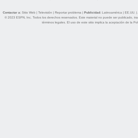
Contactar a:
Sitio Web
|
Televisión
|
Reportar problema
|
Publicidad:
Latinoamérica
|
EE.UU.
|
© 2023 ESPN, Inc. Todos los derechos reservados. Este material no puede ser publicado, trans
términos legales
. El uso de este sitio implica la aceptación de la
Pol