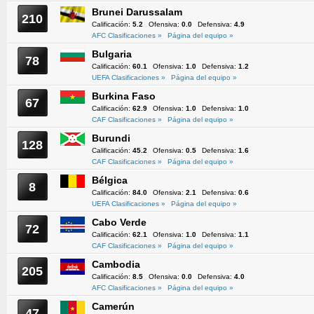
Brunei Darussalam
210
Calificación:
5.2
Ofensiva:
0.0
Defensiva:
4.9
AFC Clasificaciones »
Página del equipo »
Bulgaria
78
Calificación:
60.1
Ofensiva:
1.0
Defensiva:
1.2
UEFA Clasificaciones »
Página del equipo »
Burkina Faso
67
Calificación:
62.9
Ofensiva:
1.0
Defensiva:
1.0
CAF Clasificaciones »
Página del equipo »
Burundi
128
Calificación:
45.2
Ofensiva:
0.5
Defensiva:
1.6
CAF Clasificaciones »
Página del equipo »
Bélgica
8
Calificación:
84.0
Ofensiva:
2.1
Defensiva:
0.6
UEFA Clasificaciones »
Página del equipo »
Cabo Verde
72
Calificación:
62.1
Ofensiva:
1.0
Defensiva:
1.1
CAF Clasificaciones »
Página del equipo »
Cambodia
205
Calificación:
8.5
Ofensiva:
0.0
Defensiva:
4.0
AFC Clasificaciones »
Página del equipo »
Camerún
47