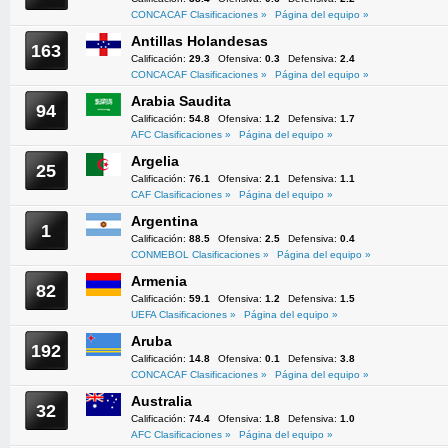
CONCACAF Clasificaciones »
Página del equipo »
Antillas Holandesas
163
Calificación:
29.3
Ofensiva:
0.3
Defensiva:
2.4
CONCACAF Clasificaciones »
Página del equipo »
Arabia Saudita
94
Calificación:
54.8
Ofensiva:
1.2
Defensiva:
1.7
AFC Clasificaciones »
Página del equipo »
Argelia
25
Calificación:
76.1
Ofensiva:
2.1
Defensiva:
1.1
CAF Clasificaciones »
Página del equipo »
Argentina
1
Calificación:
88.5
Ofensiva:
2.5
Defensiva:
0.4
CONMEBOL Clasificaciones »
Página del equipo »
Armenia
82
Calificación:
59.1
Ofensiva:
1.2
Defensiva:
1.5
UEFA Clasificaciones »
Página del equipo »
Aruba
192
Calificación:
14.8
Ofensiva:
0.1
Defensiva:
3.8
CONCACAF Clasificaciones »
Página del equipo »
Australia
32
Calificación:
74.4
Ofensiva:
1.8
Defensiva:
1.0
AFC Clasificaciones »
Página del equipo »