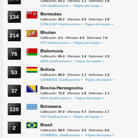
Calificación:
53.3
Ofensiva:
1.1
Defensiva:
1.8
CAF Clasificaciones »
Página del equipo »
Bermudas
134
Calificación:
42.2
Ofensiva:
0.6
Defensiva:
1.8
CONCACAF Clasificaciones »
Página del equipo »
Bhutan
214
Calificación:
2.5
Ofensiva:
0.0
Defensiva:
7.4
AFC Clasificaciones »
Página del equipo »
Bielorrusia
76
Calificación:
60.4
Ofensiva:
1.4
Defensiva:
1.5
UEFA Clasificaciones »
Página del equipo »
Bolivia
53
Calificación:
66.0
Ofensiva:
1.7
Defensiva:
1.5
CONMEBOL Clasificaciones »
Página del equipo »
Bosnia-Herzegovina
37
Calificación:
72.6
Ofensiva:
1.8
Defensiva:
1.1
UEFA Clasificaciones »
Página del equipo »
Botswana
120
Calificación:
47.0
Ofensiva:
0.7
Defensiva:
1.7
CAF Clasificaciones »
Página del equipo »
Brasil
2
Calificación:
88.5
Ofensiva:
2.9
Defensiva:
0.6
CONMEBOL Clasificaciones »
Página del equipo »