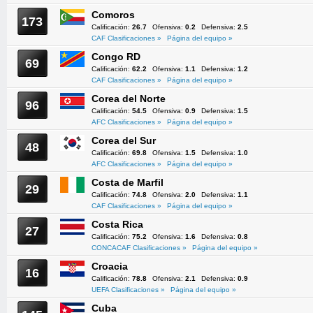
Comoros
173
Calificación:
26.7
Ofensiva:
0.2
Defensiva:
2.5
CAF Clasificaciones »
Página del equipo »
Congo RD
69
Calificación:
62.2
Ofensiva:
1.1
Defensiva:
1.2
CAF Clasificaciones »
Página del equipo »
Corea del Norte
96
Calificación:
54.5
Ofensiva:
0.9
Defensiva:
1.5
AFC Clasificaciones »
Página del equipo »
Corea del Sur
48
Calificación:
69.8
Ofensiva:
1.5
Defensiva:
1.0
AFC Clasificaciones »
Página del equipo »
Costa de Marfil
29
Calificación:
74.8
Ofensiva:
2.0
Defensiva:
1.1
CAF Clasificaciones »
Página del equipo »
Costa Rica
27
Calificación:
75.2
Ofensiva:
1.6
Defensiva:
0.8
CONCACAF Clasificaciones »
Página del equipo »
Croacia
16
Calificación:
78.8
Ofensiva:
2.1
Defensiva:
0.9
UEFA Clasificaciones »
Página del equipo »
Cuba