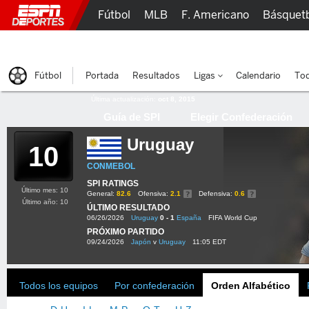
Fútbol
MLB
F. Americano
Básquet
Lucha Libre
Olímpicos
Más Deportes
Fútbol
Portada
Resultados
Ligas
Calendario
Tod
Última actualización:
oct 8, 2015
Guía de SPI
Elegir Confederación
Uruguay
10
CONMEBOL
SPI RATINGS
Último mes: 10
General:
82.6
Ofensiva:
2.1
Defensiva:
0.6
Último año: 10
ÚLTIMO RESULTADO
06/26/2026
Uruguay
0 - 1
España
FIFA World Cup
PRÓXIMO PARTIDO
09/24/2026
Japón
v
Uruguay
11:05 EDT
Todos los equipos
Por confederación
Orden Alfabético