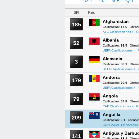
A-C
D-H
I-L
M-P
Q-T
SPI
País
Afghanistan
185
Calificación:
17.6
Ofens
AFC Clasificaciones »
P
Albania
52
Calificación:
66.5
Ofens
UEFA Clasificaciones »
Alemania
3
Calificación:
88.1
Ofens
UEFA Clasificaciones »
Andorra
179
Calificación:
20.9
Ofens
UEFA Clasificaciones »
Angola
79
Calificación:
59.8
Ofens
CAF Clasificaciones »
P
Anguilla
209
Calificación:
6.1
Ofensi
CONCACAF Clasificacion
Antigua y Barbu
141
Calificación:
38.4
Ofens