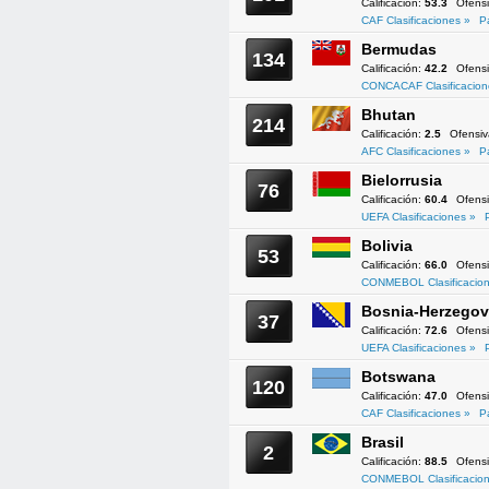
Calificación:
53.3
Ofens
CAF Clasificaciones »
P
Bermudas
134
Calificación:
42.2
Ofens
CONCACAF Clasificacion
Bhutan
214
Calificación:
2.5
Ofensi
AFC Clasificaciones »
P
Bielorrusia
76
Calificación:
60.4
Ofens
UEFA Clasificaciones »
Bolivia
53
Calificación:
66.0
Ofens
CONMEBOL Clasificacion
Bosnia-Herzegov
37
Calificación:
72.6
Ofens
UEFA Clasificaciones »
Botswana
120
Calificación:
47.0
Ofens
CAF Clasificaciones »
P
Brasil
2
Calificación:
88.5
Ofens
CONMEBOL Clasificacion