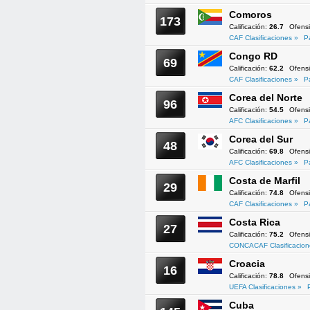
Comoros
173
Calificación:
26.7
Ofens
CAF Clasificaciones »
P
Congo RD
69
Calificación:
62.2
Ofens
CAF Clasificaciones »
P
Corea del Norte
96
Calificación:
54.5
Ofens
AFC Clasificaciones »
P
Corea del Sur
48
Calificación:
69.8
Ofens
AFC Clasificaciones »
P
Costa de Marfil
29
Calificación:
74.8
Ofens
CAF Clasificaciones »
P
Costa Rica
27
Calificación:
75.2
Ofens
CONCACAF Clasificacion
Croacia
16
Calificación:
78.8
Ofens
UEFA Clasificaciones »
Cuba