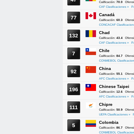
Calificación:
70.0
Ofens
CAF Clasificaciones »
P
Canadá
77
Calificación:
60.3
Ofens
CONCACAF Clasificacion
Chad
132
Calificación:
43.4
Ofens
CAF Clasificaciones »
P
Chile
7
Calificación:
84.7
Ofens
CONMEBOL Clasificacion
China
92
Calificación:
55.1
Ofens
AFC Clasificaciones »
P
Chinese Taipei
196
Calificación:
12.6
Ofens
AFC Clasificaciones »
P
Chipre
111
Calificación:
50.9
Ofens
UEFA Clasificaciones »
Colombia
5
Calificación:
86.7
Ofens
CONMEBOL Clasificacion