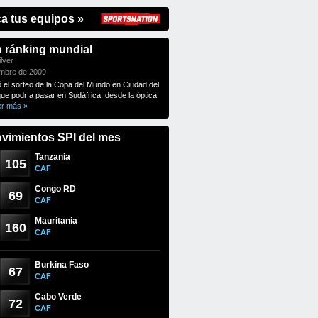
ca tus equipos »
n ránking mundial
lver
embre de 2009
ó el sorteo de la Copa del Mundo en Ciudad del
que podría pasar en Sudáfrica, desde la óptica
er más »
vimientos SPI del mes
Tanzania
105
CAF
Congo RD
69
CAF
Mauritania
160
CAF
Burkina Faso
67
CAF
Cabo Verde
72
CAF