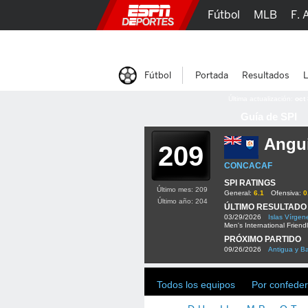
Fútbol
MLB
F. 
Lucha Libre
Olím
Fútbol
Portada
Resultados
L
Última actualización:
oct
Guía de SPI
Angui
209
CONCACAF
SPI RATINGS
Último mes: 209
General:
6.1
Ofensiva:
0
Último año: 204
ÚLTIMO RESULTADO
03/29/2026
Islas Vírgen
Men's International Friend
PRÓXIMO PARTIDO
09/26/2026
Antigua y B
Todos los equipos
Por confeder