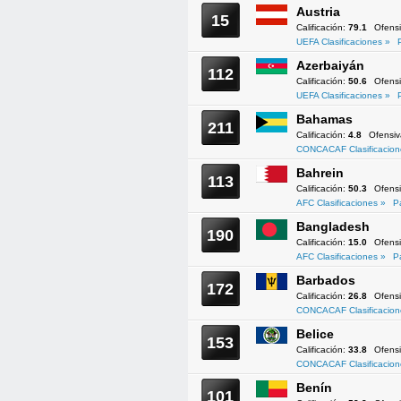
Austria
15
Calificación:
79.1
Ofens
UEFA Clasificaciones »
Azerbaiyán
112
Calificación:
50.6
Ofens
UEFA Clasificaciones »
Bahamas
211
Calificación:
4.8
Ofensi
CONCACAF Clasificacion
Bahrein
113
Calificación:
50.3
Ofens
AFC Clasificaciones »
P
Bangladesh
190
Calificación:
15.0
Ofens
AFC Clasificaciones »
P
Barbados
172
Calificación:
26.8
Ofens
CONCACAF Clasificacion
Belice
153
Calificación:
33.8
Ofens
CONCACAF Clasificacion
Benín
101