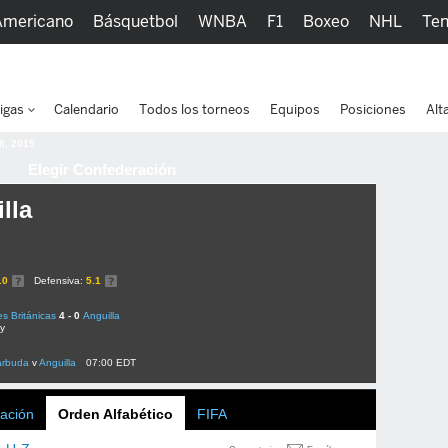
Americano
Básquetbol
WNBA
F1
Boxeo
NHL
Ten
picos
Más Deportes
Watc
igas
Calendario
Todos los torneos
Equipos
Posiciones
Alt
 8, 2015
Elegir Confederación
lla
.0
Defensiva:
5.1
es Británicas
4 - 0
Anguilla
ly
arbuda
v
Anguilla
07:00 EDT
ación
Orden Alfabético
FIFA