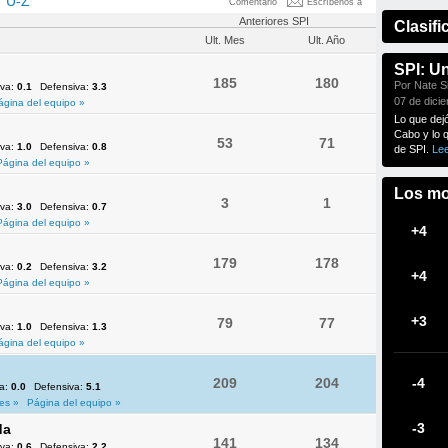
U-Z
Comentario
Escríbenos a
Anteriores SPI
Clasifi
Ult. Mes
Ult. Año
SPI: U
185
180
Por Nate Si
iva:
0.1
Defensiva:
3.3
07 de dici
ágina del equipo »
Lo que dej
Cabo y lo 
53
71
iva:
1.0
Defensiva:
0.8
de SPI.
Le
Página del equipo »
Los mo
3
1
iva:
3.0
Defensiva:
0.7
Página del equipo »
+4
179
178
iva:
0.2
Defensiva:
3.2
+4
Página del equipo »
+3
79
77
iva:
1.0
Defensiva:
1.3
ágina del equipo »
209
204
-4
va:
0.0
Defensiva:
5.1
es »
Página del equipo »
-3
da
141
134
iva:
0.6
Defensiva:
2.2