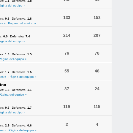
iva:
1.1
Defensiva:
1.8
ágina del equipo »
133
153
iva:
0.6
Defensiva:
1.8
es »
Página del equipo »
214
207
va:
0.0
Defensiva:
7.4
ágina del equipo »
76
78
iva:
1.4
Defensiva:
1.5
Página del equipo »
55
48
iva:
1.7
Defensiva:
1.5
es »
Página del equipo »
ina
37
24
iva:
1.8
Defensiva:
1.1
Página del equipo »
119
115
iva:
0.7
Defensiva:
1.7
ágina del equipo »
2
4
iva:
2.9
Defensiva:
0.6
es »
Página del equipo »