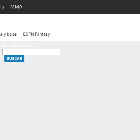
is
MMA
h
Juegos
Ediciones
as y bajas
ESPN Fantasy
Encuentra tu equipo