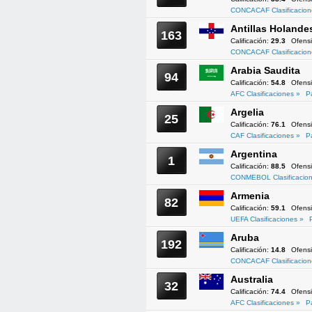
CONCACAF Clasificacion
Antillas Holande
163
Calificación:
29.3
Ofens
CONCACAF Clasificacion
Arabia Saudita
94
Calificación:
54.8
Ofens
AFC Clasificaciones »
P
Argelia
25
Calificación:
76.1
Ofens
CAF Clasificaciones »
P
Argentina
1
Calificación:
88.5
Ofens
CONMEBOL Clasificacion
Armenia
82
Calificación:
59.1
Ofens
UEFA Clasificaciones »
Aruba
192
Calificación:
14.8
Ofens
CONCACAF Clasificacion
Australia
32
Calificación:
74.4
Ofens
AFC Clasificaciones »
P