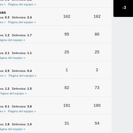
es »
Página del equipo »
-3
sas
162
162
iva:
0.3
Defensiva:
2.4
es »
Página del equipo »
95
80
iva:
1.2
Defensiva:
1.7
ágina del equipo »
25
25
iva:
2.1
Defensiva:
1.1
ágina del equipo »
1
2
iva:
2.5
Defensiva:
0.4
es »
Página del equipo »
82
73
iva:
1.2
Defensiva:
1.5
Página del equipo »
191
190
iva:
0.1
Defensiva:
3.8
es »
Página del equipo »
31
54
iva:
1.8
Defensiva:
1.0
ágina del equipo »