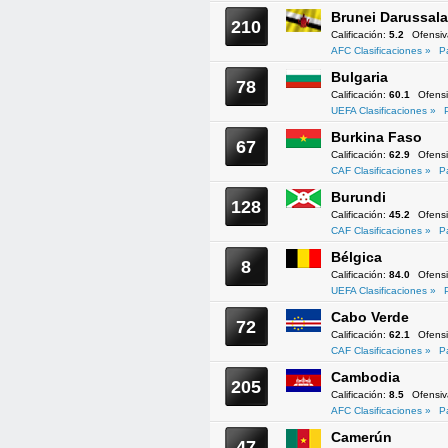
Brunei Darussal
210
Calificación:
5.2
Ofensi
AFC Clasificaciones »
P
Bulgaria
78
Calificación:
60.1
Ofens
UEFA Clasificaciones »
Burkina Faso
67
Calificación:
62.9
Ofens
CAF Clasificaciones »
P
Burundi
128
Calificación:
45.2
Ofens
CAF Clasificaciones »
P
Bélgica
8
Calificación:
84.0
Ofens
UEFA Clasificaciones »
Cabo Verde
72
Calificación:
62.1
Ofens
CAF Clasificaciones »
P
Cambodia
205
Calificación:
8.5
Ofensi
AFC Clasificaciones »
P
Camerún
47